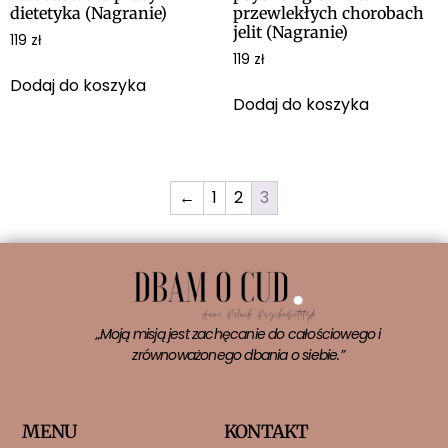
dietetyka (Nagranie)
przewlekłych chorobach
jelit (Nagranie)
119
zł
119
zł
Dodaj do koszyka
Dodaj do koszyka
←
1
2
3
„Moją misją jest zachęcanie do całościowego i
zrównoważonego dbania o siebie.”
MENU
KONTAKT