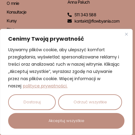
Anna Paluch
O mnie
Konsultacje
511 343 588
Kursy
kontakt@flowbyania.com
Blog
Cenimy Twoją prywatność
Kontakt
Używamy plików cookie, aby ulepszyć komfort
przeglądania, wyświetlać spersonalizowane reklamy i
NEWSLETTER
treści oraz analizować ruch w naszej witrynie. Klikając
„Akceptuj wszystkie”, wyrażasz zgodę na używanie
przez nas plików cookie. Więcej informacji w
naszej
polityce prywatności.
ZAPISUJĘ SIĘ!
Dostosuj
Odrzuć wszystkie
© 2026 Dbam o Cud | Anna Paluch – Psychodietetyk | Wszelkie
Akceptuj wszystkie
prawa zastrzeżone.