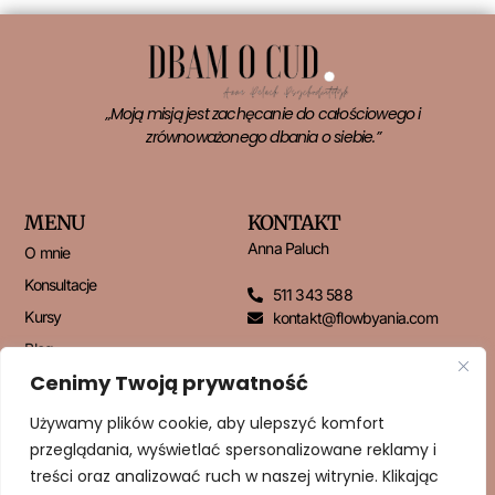
„Moją misją jest zachęcanie do całościowego i
zrównoważonego dbania o siebie.”
MENU
KONTAKT
Anna Paluch
O mnie
Konsultacje
511 343 588
Kursy
kontakt@flowbyania.com
Blog
Cenimy Twoją prywatność
Kontakt
Używamy plików cookie, aby ulepszyć komfort
przeglądania, wyświetlać spersonalizowane reklamy i
NEWSLETTER
treści oraz analizować ruch w naszej witrynie. Klikając