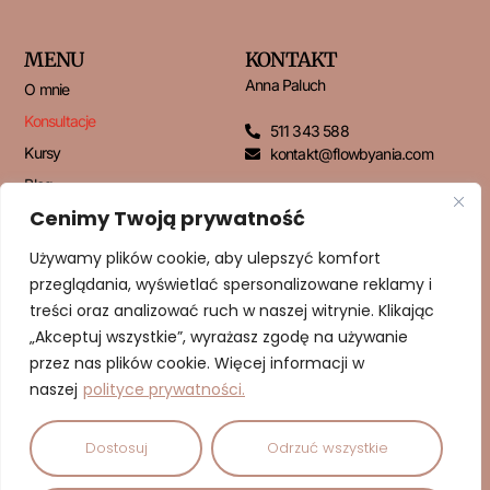
MENU
KONTAKT
Anna Paluch
O mnie
Konsultacje
511 343 588
Kursy
kontakt@flowbyania.com
Blog
Cenimy Twoją prywatność
Kontakt
Używamy plików cookie, aby ulepszyć komfort
przeglądania, wyświetlać spersonalizowane reklamy i
NEWSLETTER
treści oraz analizować ruch w naszej witrynie. Klikając
„Akceptuj wszystkie”, wyrażasz zgodę na używanie
przez nas plików cookie. Więcej informacji w
naszej
polityce prywatności.
ZAPISUJĘ SIĘ!
Dostosuj
Odrzuć wszystkie