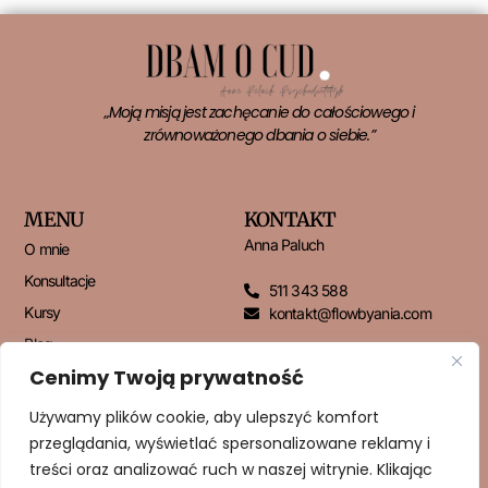
„Moją misją jest zachęcanie do całościowego i
zrównoważonego dbania o siebie.”
MENU
KONTAKT
Anna Paluch
O mnie
Konsultacje
511 343 588
Kursy
kontakt@flowbyania.com
Blog
Cenimy Twoją prywatność
Kontakt
Używamy plików cookie, aby ulepszyć komfort
przeglądania, wyświetlać spersonalizowane reklamy i
NEWSLETTER
treści oraz analizować ruch w naszej witrynie. Klikając