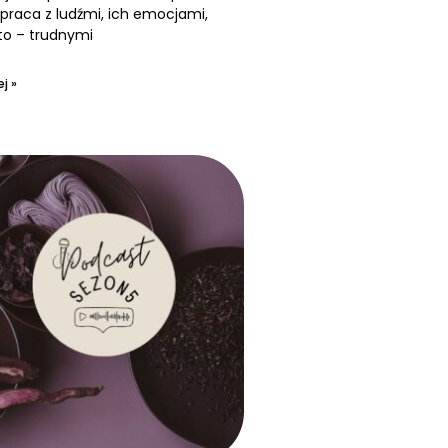
praca z ludźmi, ich emocjami,
to – trudnymi
j »