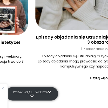
Epizody objadania się utrudniają 
3 obszar
ietetyce!
17 października 
Epizody objadania się utrudniają Ci życi
y i webinary.
Epizody objadania mogą prowadzić do typ
ocja trwa do 3
kompulsywnego czy napadow
Czytaj więce
POKAŻ WIĘCEJ WPISÓW