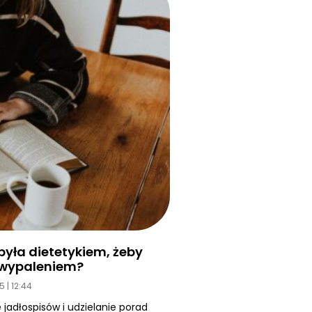
yła dietetykiem, żeby
d wypaleniem?
25
12:44
 jadłospisów i udzielanie porad