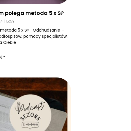
m polega metoda 5 x S?
24
15:59
 metoda 5 x S? Odchudzanie –
jadłospisów, pomocy specjalistów,
a Ciebie
j »