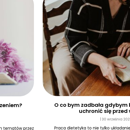
O co bym zadbała gdybym b
edzeniem?
uchronić się prze
30 września 20
Praca dietetyka to nie tylko układanie
ych tematów przez