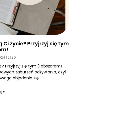
Ci życie? Przyjrzyj się tym
om!
2024
21:30
e? Przyjrzyj się tym 3 obszarom!
owych zaburzeń odżywiania, czyli
ego objadania się.
j »