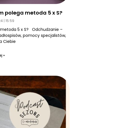
m polega metoda 5 x S?
24
15:59
 metoda 5 x S? Odchudzanie –
jadłospisów, pomocy specjalistów,
a Ciebie
j »