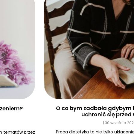
O co bym zadbała gdybym b
edzeniem?
uchronić się prze
30 września 20
Praca dietetyka to nie tylko układanie
ych tematów przez