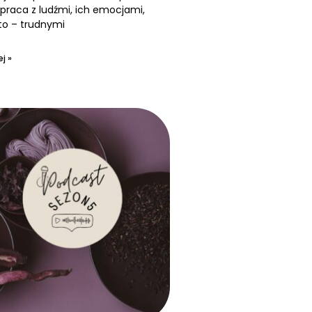
praca z ludźmi, ich emocjami,
to – trudnymi
j »