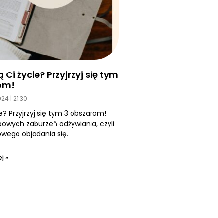
Ci życie? Przyjrzyj się tym
om!
2024
21:30
e? Przyjrzyj się tym 3 obszarom!
owych zaburzeń odżywiania, czyli
ego objadania się.
j »