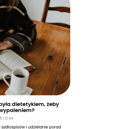
yła dietetykiem, żeby
d wypaleniem?
25
12:44
 jadłospisów i udzielanie porad