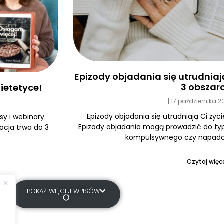
Epizody objadania się utrudniają 
3 obszar
ietetyce!
17 października 
Epizody objadania się utrudniają Ci życi
y i webinary.
Epizody objadania mogą prowadzić do typ
ocja trwa do 3
kompulsywnego czy napadow
Czytaj więce
POKAŻ WIĘCEJ WPISÓW