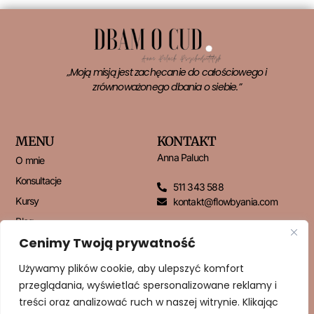
„Moją misją jest zachęcanie do całościowego i
zrównoważonego dbania o siebie.”
MENU
KONTAKT
Anna Paluch
O mnie
Konsultacje
511 343 588
Kursy
kontakt@flowbyania.com
Blog
Cenimy Twoją prywatność
Kontakt
Używamy plików cookie, aby ulepszyć komfort
przeglądania, wyświetlać spersonalizowane reklamy i
NEWSLETTER
treści oraz analizować ruch w naszej witrynie. Klikając