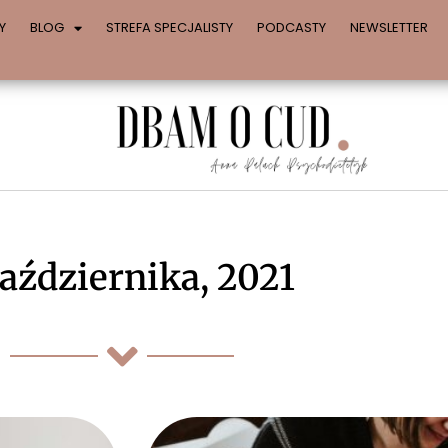
Y
BLOG
STREFA SPECJALISTY
PODCASTY
NEWSLETTER
października, 2021