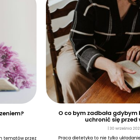
O co bym zadbała gdybym b
edzeniem?
uchronić się prze
30 września 20
Praca dietetyka to nie tylko układanie
ych tematów przez