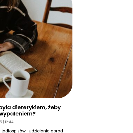
yła dietetykiem, żeby
d wypaleniem?
25
12:44
 jadłospisów i udzielanie porad