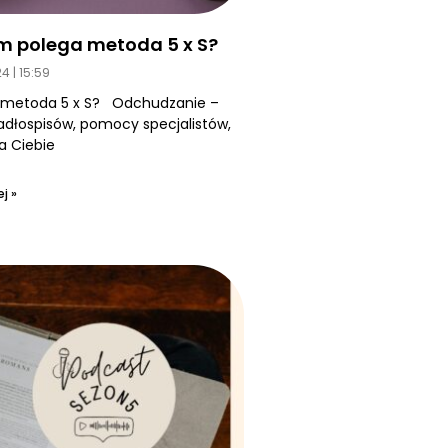
m polega metoda 5 x S?
24
15:59
 metoda 5 x S? Odchudzanie –
jadłospisów, pomocy specjalistów,
a Ciebie
j »