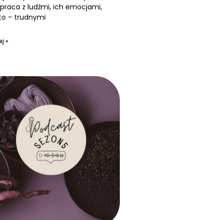
praca z ludźmi, ich emocjami,
to – trudnymi
j »