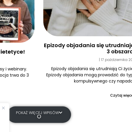
Epizody objadania się utrudniają 
3 obszar
ietetyce!
17 października 
Epizody objadania się utrudniają Ci życi
y i webinary.
Epizody objadania mogą prowadzić do typ
ocja trwa do 3
kompulsywnego czy napadow
Czytaj więce
POKAŻ WIĘCEJ WPISÓW