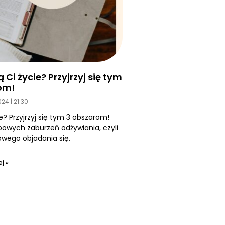
Ci życie? Przyjrzyj się tym
om!
2024
21:30
e? Przyjrzyj się tym 3 obszarom!
owych zaburzeń odżywiania, czyli
ego objadania się.
j »