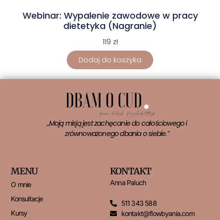
Webinar: Wypalenie zawodowe w pracy
dietetyka (Nagranie)
119
zł
Dodaj do koszyka
„Moją misją jest zachęcanie do całościowego i
zrównoważonego dbania o siebie.”
MENU
KONTAKT
Anna Paluch
O mnie
Konsultacje
511 343 588
Kursy
kontakt@flowbyania.com