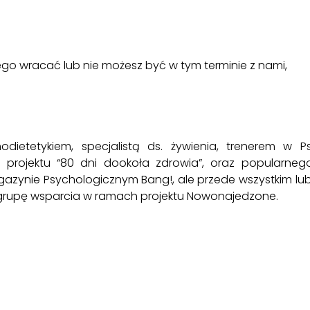
niego wracać lub nie możesz być w tym terminie z nami,
dietetykiem, specjalistą ds. żywienia, trenerem w
P
ą projektu “80 dni dookoła zdrowia”, oraz popularneg
azynie Psychologicznym Bang
!, ale przede wszystkim 
 grupę wsparcia w ramach projektu
Nowonajedzone.