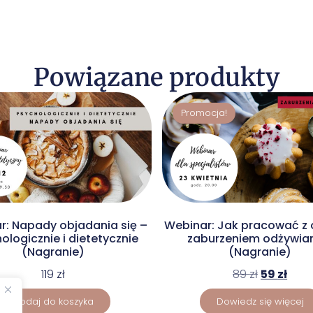
Powiązane produkty
Promocja!
r: Napady objadania się –
Webinar: Jak pracować z 
ologicznie i dietetycznie
zaburzeniem odżywia
(Nagranie)
(Nagranie)
119
zł
89
zł
59
zł
Dodaj do koszyka
Dowiedz się więcej