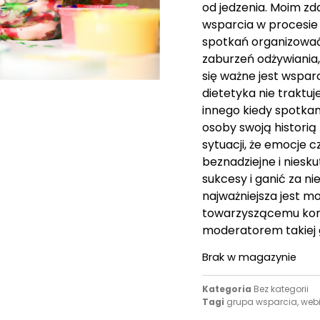
od jedzenia. Moim z
wsparcia w procesie
spotkań organizować
zaburzeń odżywiania
się ważne jest wspar
dietetyka nie traktuj
innego kiedy spotka
osoby swoją historią 
sytuacji, że emocje c
beznadziejne i nies
sukcesy i ganić za n
najważniejsza jest mo
towarzyszącemu kont
moderatorem takiej
Brak w magazynie
Kategoria
Bez kategorii
Tagi
grupa wsparcia
,
web