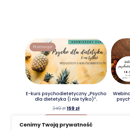
Promocja!
E-kurs psychodietetyczny „Psycho
Webina
dla dietetyka (i nie tylko)”.
psych
249
zł
159
zł
Dodaj do koszyka
Cenimy Twoją prywatność