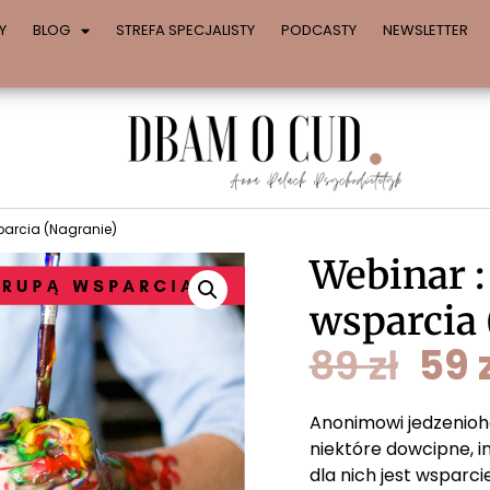
Y
BLOG
STREFA SPECJALISTY
PODCASTY
NEWSLETTER
parcia (Nagranie)
Webinar :
wsparcia 
89
zł
59
Anonimowi jedzenioho
niektóre dowcipne, 
dla nich jest wsparci