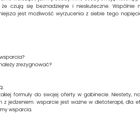
 że czują się beznadziejne i nieskuteczne. Wspólni
iejsza jest możliwość wyrzucenia z siebie tego napięci
 wsparcia?
 należy zrezygnować?
ą.
iej formuły do swojej oferty w gabinecie. Niestety, n
 jedzeniem. wsparcie jest ważne w dietoterapii, dla e
ormy wsparcia.