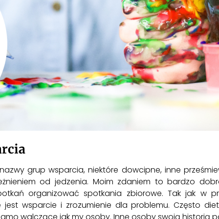
arcia
ą nazwy grup wsparcia, niektóre dowcipne, inne prześmie
ależnieniem od jedzenia. Moim zdaniem to bardzo do
potkań organizować spotkania zbiorowe. Tak jak w p
st wsparcie i zrozumienie dla problemu. Często diete
mo walczące jak my osoby. Inne osoby swoją historią pokaz