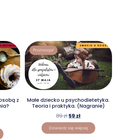
Promocja!
osobą z
Małe dziecko u psychodietetyka.
nia?
Teoria i praktyka. (Nagranie)
89
zł
59
zł
Dowiedz się więcej