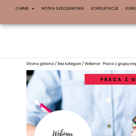
O MNIE
NOTKA SZKOLENIOWA
KONSULTACJE
KURS
Strona główna
/
Bez kategorii
/ Webinar : Praca z grupą ws