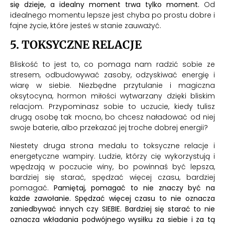
się dzieje, a idealny moment trwa tylko moment.
Od
idealnego momentu lepsze jest chyba po prostu dobre i
fajne życie, które jesteś w stanie zauważyć.
5. TOKSYCZNE RELACJE
Bliskość to jest to, co pomaga nam radzić sobie ze
stresem, odbudowywać zasoby, odzyskiwać energię i
wiarę w siebie. Niezbędne przytulanie i magiczna
oksytocyna, hormon miłości wytwarzany dzięki bliskim
relacjom. Przypominasz sobie to uczucie, kiedy tulisz
drugą osobę tak mocno, bo chcesz naładować od niej
swoje baterie, albo przekazać jej troche dobrej energii?
Niestety druga strona medalu to toksyczne relacje i
energetyczne wampiry. Ludzie, którzy cię wykorzystują i
wpędzają w poczucie winy, bo powinnaś być lepsza,
bardziej się starać, spędzać więcej czasu, bardziej
pomagać.
Pamiętaj, pomagać to nie znaczy być na
każde zawołanie. Spędzać więcej czasu to nie oznacza
zaniedbywać innych czy SIEBIE. Bardziej się starać to nie
oznacza wkładania podwójnego wysiłku za siebie i za tą