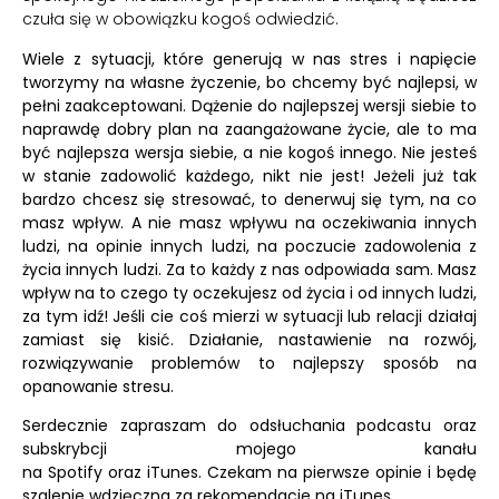
czuła się w obowiązku kogoś odwiedzić.
Wiele z sytuacji, które generują w nas stres i napięcie
tworzymy na własne życzenie, bo chcemy być najlepsi, w
pełni zaakceptowani. Dążenie do najlepszej wersji siebie to
naprawdę dobry plan na zaangażowane życie, ale to ma
być najlepsza wersja siebie, a nie kogoś innego. Nie jesteś
w stanie zadowolić każdego, nikt nie jest! Jeżeli już tak
bardzo chcesz się stresować, to denerwuj się tym, na co
masz wpływ. A nie masz wpływu na oczekiwania innych
ludzi, na opinie innych ludzi, na poczucie zadowolenia z
życia innych ludzi. Za to każdy z nas odpowiada sam. Masz
wpływ na to czego ty oczekujesz od życia i od innych ludzi,
za tym idź! Jeśli cie coś mierzi w sytuacji lub relacji działaj
zamiast się kisić. Działanie, nastawienie na rozwój,
rozwiązywanie problemów to najlepszy sposób na
opanowanie stresu.
Serdecznie zapraszam do odsłuchania podcastu oraz
subskrybcji mojego kanału
na
Spotify
oraz
iTunes.
Czekam na pierwsze opinie i będę
szalenie wdzięczna za rekomendacje na iTunes.