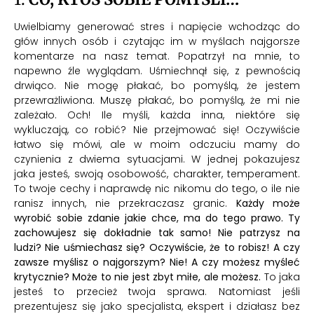
Uwielbiamy generować stres i napięcie wchodząc do
głów innych osób i czytając im w myślach najgorsze
komentarze na nasz temat. Popatrzył na mnie, to
napewno źle wyglądam. Uśmiechnął się, z pewnością
drwiąco. Nie mogę płakać, bo pomyślą, że jestem
przewrażliwiona. Muszę płakać, bo pomyślą, że mi nie
zależało. Och! Ile myśli, każda inna, niektóre się
wykluczają, co robić? Nie przejmować się! Oczywiście
łatwo się mówi, ale w moim odczuciu mamy do
czynienia z dwiema sytuacjami. W jednej pokazujesz
jaka jesteś, swoją osobowość, charakter, temperament.
To twoje cechy i naprawdę nic nikomu do tego, o ile nie
ranisz innych, nie przekraczasz granic.
Każdy może
wyrobić sobie zdanie jakie chce, ma do tego prawo. Ty
zachowujesz się dokładnie tak samo! Nie patrzysz na
ludzi? Nie uśmiechasz się? Oczywiście, że to robisz! A czy
zawsze myślisz o najgorszym? Nie! A czy możesz myśleć
krytycznie? Może to nie jest zbyt miłe, ale możesz.
To jaka
jesteś to przecież twoja sprawa. Natomiast jeśli
prezentujesz się jako specjalista, ekspert i działasz bez