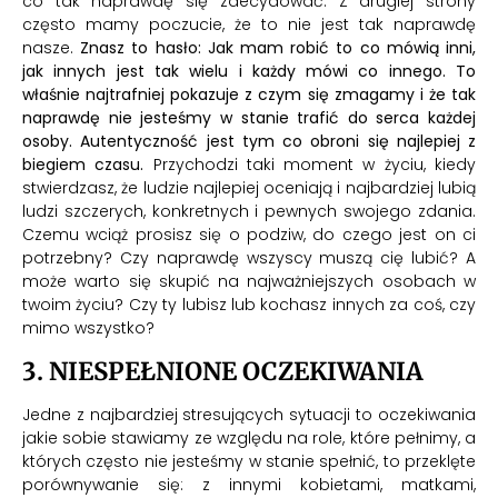
co tak naprawdę się zdecydować. Z drugiej strony
często mamy poczucie, że to nie jest tak naprawdę
nasze.
Znasz to hasło: Jak mam robić to co mówią inni,
jak innych jest tak wielu i każdy mówi co innego. To
właśnie najtrafniej pokazuje z czym się zmagamy i że tak
naprawdę nie jesteśmy w stanie trafić do serca każdej
osoby. Autentyczność jest tym co obroni się najlepiej z
biegiem czasu.
Przychodzi taki moment w życiu, kiedy
stwierdzasz, że ludzie najlepiej oceniają i najbardziej lubią
ludzi szczerych, konkretnych i pewnych swojego zdania.
Czemu wciąż prosisz się o podziw, do czego jest on ci
potrzebny? Czy naprawdę wszyscy muszą cię lubić? A
może warto się skupić na najważniejszych osobach w
twoim życiu? Czy ty lubisz lub kochasz innych za coś, czy
mimo wszystko?
3. NIESPEŁNIONE OCZEKIWANIA
Jedne z najbardziej stresujących sytuacji to oczekiwania
jakie sobie stawiamy ze względu na role, które pełnimy, a
których często nie jesteśmy w stanie spełnić, to przeklęte
porównywanie się: z innymi kobietami, matkami,