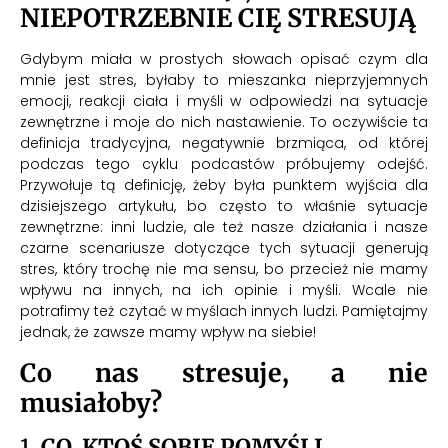
NIEPOTRZEBNIE CIĘ STRESUJĄ
Gdybym miała w prostych słowach opisać czym dla
mnie jest stres, byłaby to mieszanka nieprzyjemnych
emocji, reakcji ciała i myśli w odpowiedzi na sytuacje
zewnętrzne i moje do nich nastawienie. To oczywiście ta
definicja tradycyjna, negatywnie brzmiąca, od której
podczas tego cyklu podcastów próbujemy odejść.
Przywołuje tą definicję, żeby była punktem wyjścia dla
dzisiejszego artykułu, bo często to właśnie sytuacje
zewnętrzne: inni ludzie, ale też nasze działania i nasze
czarne scenariusze dotyczące tych sytuacji generują
stres, który trochę nie ma sensu, bo przecież nie mamy
wpływu na innych, na ich opinie i myśli. Wcale nie
potrafimy też czytać w myślach innych ludzi. Pamiętajmy
jednak, że zawsze mamy wpływ na siebie!
Co nas stresuje, a nie
musiałoby?
1.
CO, KTOŚ SOBIE POMYŚLI…