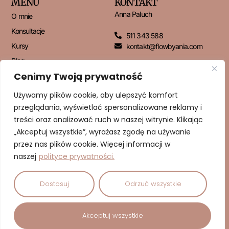
MENU
KONTAKT
Anna Paluch
O mnie
Konsultacje
511 343 588
Kursy
kontakt@flowbyania.com
Blog
Cenimy Twoją prywatność
Kontakt
Używamy plików cookie, aby ulepszyć komfort
przeglądania, wyświetlać spersonalizowane reklamy i
NEWSLETTER
treści oraz analizować ruch w naszej witrynie. Klikając
„Akceptuj wszystkie”, wyrażasz zgodę na używanie
przez nas plików cookie. Więcej informacji w
naszej
polityce prywatności.
ZAPISUJĘ SIĘ!
Dostosuj
Odrzuć wszystkie
© 2026 Dbam o Cud | Anna Paluch – Psychodietetyk | Wszelkie
Akceptuj wszystkie
prawa zastrzeżone.