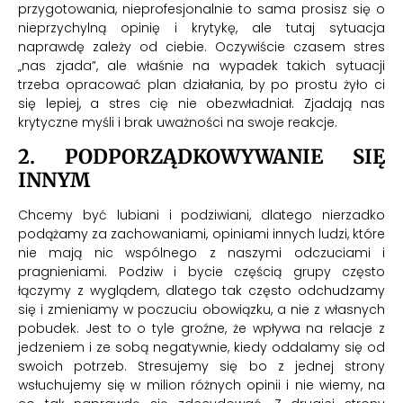
przygotowania, nieprofesjonalnie to sama prosisz się o
nieprzychylną opinię i krytykę, ale tutaj sytuacja
naprawdę zależy od ciebie. Oczywiście czasem stres
„nas zjada”, ale właśnie na wypadek takich sytuacji
trzeba opracować plan działania, by po prostu żyło ci
się lepiej, a stres cię nie obezwładniał. Zjadają nas
krytyczne myśli i brak uważności na swoje reakcje.
2. PODPORZĄDKOWYWANIE SIĘ
INNYM
Chcemy być lubiani i podziwiani, dlatego nierzadko
podążamy za zachowaniami, opiniami innych ludzi, które
nie mają nic wspólnego z naszymi odczuciami i
pragnieniami. Podziw i bycie częścią grupy często
łączymy z wyglądem, dlatego tak często odchudzamy
się i zmieniamy w poczuciu obowiązku, a nie z własnych
pobudek. Jest to o tyle groźne, że wpływa na relacje z
jedzeniem i ze sobą negatywnie, kiedy oddalamy się od
swoich potrzeb. Stresujemy się bo z jednej strony
wsłuchujemy się w milion różnych opinii i nie wiemy, na