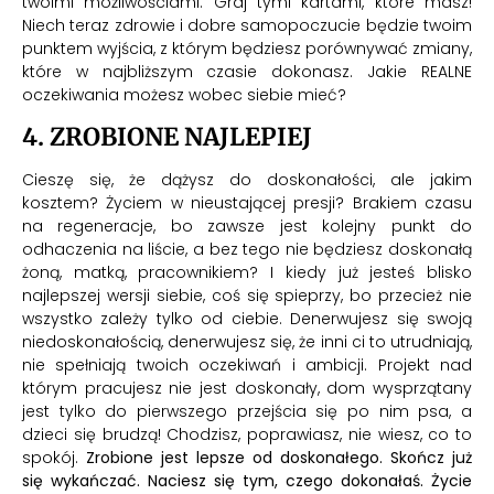
twoimi możliwościami. Graj tymi kartami, które masz!
Niech teraz zdrowie i dobre samopoczucie będzie twoim
punktem wyjścia, z którym będziesz porównywać zmiany,
które w najbliższym czasie dokonasz. Jakie REALNE
oczekiwania możesz wobec siebie mieć?
4. ZROBIONE NAJLEPIEJ
Cieszę się, że dążysz do doskonałości, ale jakim
kosztem? Życiem w nieustającej presji? Brakiem czasu
na regeneracje, bo zawsze jest kolejny punkt do
odhaczenia na liście, a bez tego nie będziesz doskonałą
żoną, matką, pracownikiem? I kiedy już jesteś blisko
najlepszej wersji siebie, coś się spieprzy, bo przecież nie
wszystko zależy tylko od ciebie. Denerwujesz się swoją
niedoskonałością, denerwujesz się, że inni ci to utrudniają,
nie spełniają twoich oczekiwań i ambicji. Projekt nad
którym pracujesz nie jest doskonały, dom wysprzątany
jest tylko do pierwszego przejścia się po nim psa, a
dzieci się brudzą! Chodzisz, poprawiasz, nie wiesz, co to
spokój.
Zrobione jest lepsze od doskonałego. Skończ już
się wykańczać. Naciesz się tym, czego dokonałaś. Życie