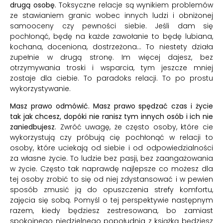
drugą osobę.
Toksyczne relacje są wynikiem problemów
ze stawianiem granic wobec innych ludzi i obniżonej
samooceny czy pewności siebie. Jeśli dam się
pochłonąć, będę na każde zawołanie to będę lubiana,
kochana, doceniona, dostrzeżona… To niestety działa
zupełnie w drugą stronę. Im więcej dajesz, bez
otrzymywania troski i wsparcia, tym jeszcze mniej
zostaje dla ciebie. To paradoks relacji. To po prostu
wykorzystywanie.
Masz prawo odmówić. Masz prawo spędzać czas i życie
tak jak chcesz, dopóki nie ranisz tym innych osób i ich nie
zaniedbujesz.
Zwróć uwagę, że często osoby, które cie
wykorzystują czy próbują cię pochłonąć w relacji to
osoby, które uciekają od siebie i od odpowiedzialności
za własne życie. To ludzie bez pasji, bez zaangażowania
w życie. Często tak naprawdę najlepsze co możesz dla
tej osoby zrobić to się od niej zdystansować i w pewien
sposób zmusić ją do opuszczenia strefy komfortu,
zajęcia się sobą. Pomyśl o tej perspektywie następnym
razem, kiedy będziesz zestresowana, bo zamiast
spokojnego niedzielnego popołudnia z książką będziesz