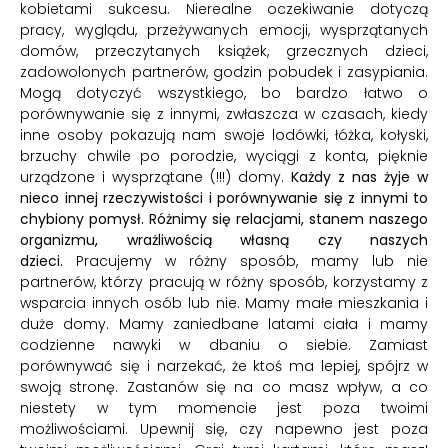
kobietami sukcesu. Nierealne oczekiwanie dotyczą
pracy, wyglądu, przeżywanych emocji, wysprzątanych
domów, przeczytanych książek, grzecznych dzieci,
zadowolonych partnerów, godzin pobudek i zasypiania.
Mogą dotyczyć wszystkiego, bo bardzo łatwo o
porównywanie się z innymi, zwłaszcza w czasach, kiedy
inne osoby pokazują nam swoje lodówki, łóżka, kołyski,
brzuchy chwile po porodzie, wyciągi z konta, pięknie
urządzone i wysprzątane (!!!) domy.
Każdy z nas żyje w
nieco innej rzeczywistości i porównywanie się z innymi to
chybiony pomysł. Różnimy się relacjami, stanem naszego
organizmu, wrażliwością własną czy naszych
dzieci.
Pracujemy w różny sposób, mamy lub nie
partnerów, którzy pracują w różny sposób, korzystamy z
wsparcia innych osób lub nie. Mamy małe mieszkania i
duże domy. Mamy zaniedbane latami ciała i mamy
codzienne nawyki w dbaniu o siebie. Zamiast
porównywać się i narzekać, że ktoś ma lepiej, spójrz w
swoją stronę. Zastanów się na co masz wpływ, a co
niestety w tym momencie jest poza twoimi
możliwościami. Upewnij się, czy napewno jest poza