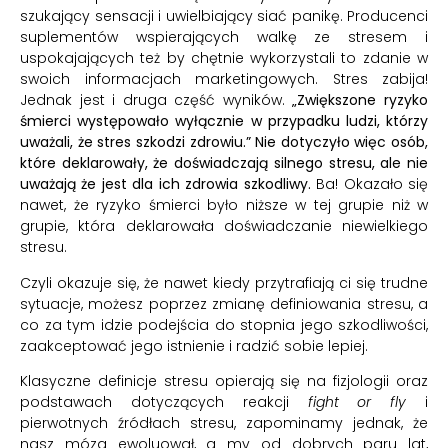
szukający sensacji i uwielbiający siać panikę. Producenci
suplementów wspierających walkę ze stresem i
uspokajających też by chętnie wykorzystali to zdanie w
swoich informacjach marketingowych. Stres zabija!
Jednak jest i druga część wyników.
„Zwiększone ryzyko
śmierci występowało wyłącznie w przypadku ludzi, którzy
uważali, że stres szkodzi zdrowiu.”
Nie dotyczyło więc osób,
które deklarowały, że doświadczają silnego stresu, ale nie
uważają że jest dla ich zdrowia szkodliwy.
Ba! Okazało się
nawet, że ryzyko śmierci było niższe w tej grupie niż w
grupie, która deklarowała doświadczanie niewielkiego
stresu.
Czyli okazuje się, że nawet kiedy przytrafiają ci się trudne
sytuacje, możesz poprzez zmianę definiowania stresu, a
co za tym idzie podejścia do stopnia jego szkodliwości,
zaakceptować jego istnienie i radzić sobie lepiej.
Klasyczne definicje stresu opierają się na fizjologii oraz
podstawach dotyczących reakcji
fight or fly
i
pierwotnych źródłach stresu, zapominamy jednak, że
nasz mózg ewoluował, a my od dobrych paru lat,