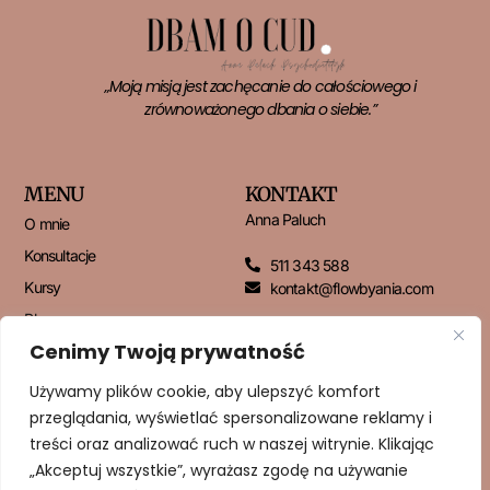
„Moją misją jest zachęcanie do całościowego i
zrównoważonego dbania o siebie.”
MENU
KONTAKT
Anna Paluch
O mnie
Konsultacje
511 343 588
Kursy
kontakt@flowbyania.com
Blog
Cenimy Twoją prywatność
Kontakt
Używamy plików cookie, aby ulepszyć komfort
przeglądania, wyświetlać spersonalizowane reklamy i
NEWSLETTER
treści oraz analizować ruch w naszej witrynie. Klikając
„Akceptuj wszystkie”, wyrażasz zgodę na używanie