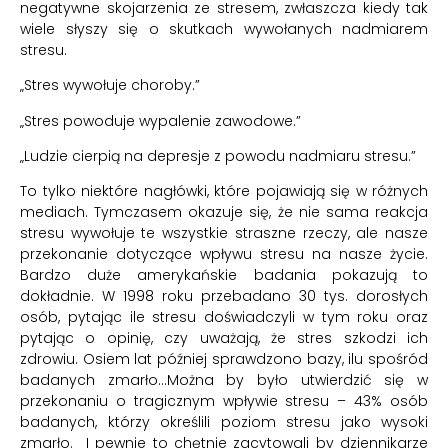
negatywne skojarzenia ze stresem, zwłaszcza kiedy tak
wiele słyszy się o skutkach wywołanych nadmiarem
stresu.
„Stres wywołuje choroby.”
„Stres powoduje wypalenie zawodowe.”
„Ludzie cierpią na depresje z powodu nadmiaru stresu.”
To tylko niektóre nagłówki, które pojawiają się w różnych
mediach. Tymczasem okazuje się, że nie sama reakcja
stresu wywołuje te wszystkie straszne rzeczy, ale nasze
przekonanie dotyczące wpływu stresu na nasze życie.
Bardzo duże amerykańskie badania pokazują to
dokładnie. W 1998 roku przebadano 30 tys. dorosłych
osób, pytając ile stresu doświadczyli w tym roku oraz
pytając o opinię, czy uważają, że stres szkodzi ich
zdrowiu. Osiem lat później sprawdzono bazy, ilu spośród
badanych zmarło…Można by było utwierdzić się w
przekonaniu o tragicznym wpływie stresu – 43% osób
badanych, którzy określili poziom stresu jako wysoki
zmarło. I pewnie to chętnie zacytowali by dziennikarze