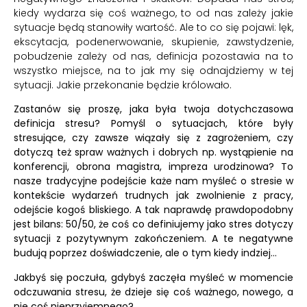
kiedy wydarza się coś ważnego, to od nas zależy jakie
sytuacje będą stanowiły wartość. Ale to co się pojawi: lęk,
ekscytacja, podenerwowanie, skupienie, zawstydzenie,
pobudzenie zależy od nas, definicja pozostawia na to
wszystko miejsce, na to jak my się odnajdziemy w tej
sytuacji. Jakie przekonanie będzie królowało.
Zastanów się proszę, jaka była twoja dotychczasowa
definicja stresu? Pomyśl o sytuacjach, które były
stresujące, czy zawsze wiązały się z zagrożeniem, czy
dotyczą też spraw ważnych i dobrych np. wystąpienie na
konferencji, obrona magistra, impreza urodzinowa? To
nasze tradycyjne podejście każe nam myśleć o stresie w
kontekście wydarzeń trudnych jak zwolnienie z pracy,
odejście kogoś bliskiego. A tak naprawdę prawdopodobny
jest bilans: 50/50, że coś co definiujemy jako stres dotyczy
sytuacji z pozytywnym zakończeniem. A te negatywne
budują poprzez doświadczenie, ale o tym kiedy indziej…
Jakbyś się poczuła, gdybyś zaczęła myśleć w momencie
odczuwania stresu, że dzieje się coś ważnego, nowego, a
nie coś nieprzyjemnego?