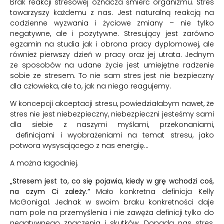
Brak reakcji stresowej oznacza śmierć organizmu. Stres
towarzyszy każdemu z nas. Jest naturalną reakcją na
codzienne wyzwania i życiowe zmiany – nie tylko
negatywne, ale i pozytywne. Stresujący jest zarówno
egzamin na studia jak i obrona pracy dyplomowej, ale
również pierwszy dzień w pracy oraz jej utrata. Jednym
ze sposobów na udane życie jest umiejętne radzenie
sobie ze stresem. To nie sam stres jest nie bezpieczny
dla człowieka, ale to, jak na niego reagujemy.
W koncepcji akceptacji stresu, powiedziałabym nawet, że
stres nie jest niebezpieczny, niebezpieczni jesteśmy sami
dla siebie z naszymi myślami, przekonaniami,
definicjami i wyobrażeniami na temat stresu, jako
potwora wysysającego z nas energię…
A można łagodniej.
„Stresem jest to, co się pojawia, kiedy w grę wchodzi coś,
na czym Ci zależy.”
Mało konkretna definicja Kelly
McGonigal. Jednak w swoim braku konkretności daje
nam pole na przemyślenia i nie zawęża definicji tylko do
negatywnego znaczenia i skutków. Dopada nas stres,