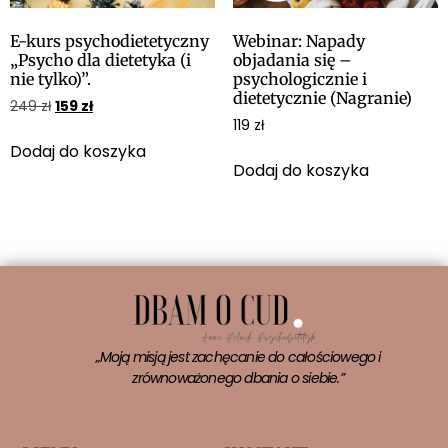
E-kurs psychodietetyczny
Webinar: Napady
„Psycho dla dietetyka (i
objadania się –
nie tylko)”.
psychologicznie i
dietetycznie (Nagranie)
249
zł
159
zł
119
zł
Dodaj do koszyka
Dodaj do koszyka
„Moją misją jest zachęcanie do całościowego i
zrównoważonego dbania o siebie.”