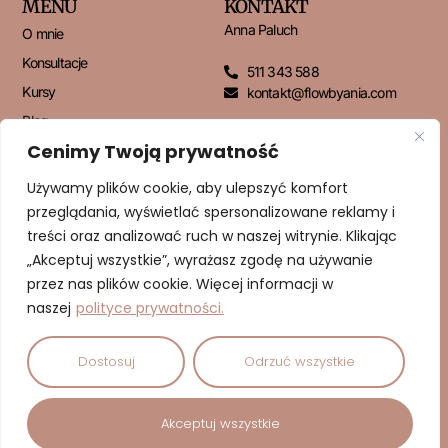
MENU
KONTAKT
Anna Paluch
O mnie
Konsultacje
511 343 588
Kursy
kontakt@flowbyania.com
Blog
Cenimy Twoją prywatność
Kontakt
Używamy plików cookie, aby ulepszyć komfort
przeglądania, wyświetlać spersonalizowane reklamy i
NEWSLETTER
treści oraz analizować ruch w naszej witrynie. Klikając
„Akceptuj wszystkie”, wyrażasz zgodę na używanie
przez nas plików cookie. Więcej informacji w
naszej
polityce prywatności.
ZAPISUJĘ SIĘ!
Dostosuj
Odrzuć wszystkie
© 2026 Dbam o Cud | Anna Paluch – Psychodietetyk | Wszelkie
Akceptuj wszystkie
prawa zastrzeżone.