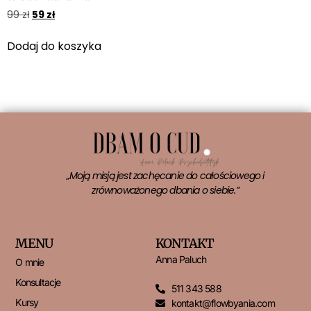
99
zł
59
zł
Dodaj do koszyka
„Moją misją jest zachęcanie do całościowego i
zrównoważonego dbania o siebie.”
MENU
KONTAKT
Anna Paluch
O mnie
Konsultacje
511 343 588
Kursy
kontakt@flowbyania.com