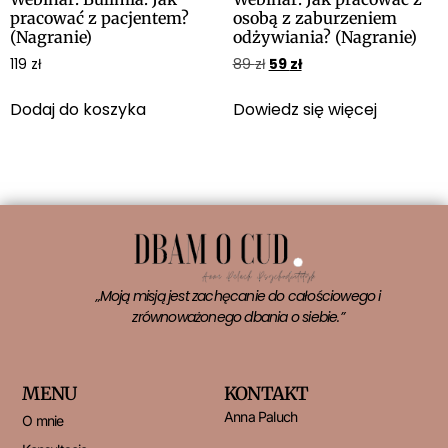
pracować z pacjentem?
osobą z zaburzeniem
(Nagranie)
odżywiania? (Nagranie)
119
zł
89
zł
59
zł
Dodaj do koszyka
Dowiedz się więcej
„Moją misją jest zachęcanie do całościowego i
zrównoważonego dbania o siebie.”
MENU
KONTAKT
Anna Paluch
O mnie