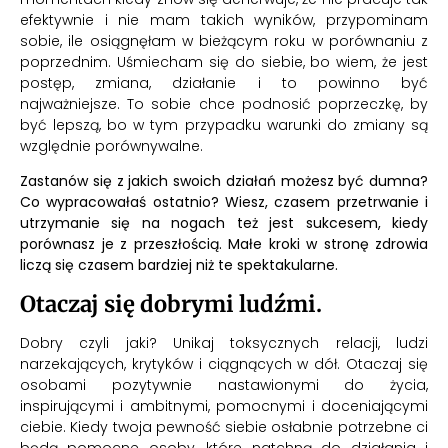
efektywnie i nie mam takich wyników, przypominam
sobie, ile osiągnęłam w bieżącym roku w porównaniu z
poprzednim. Uśmiecham się do siebie, bo wiem, że jest
postęp, zmiana, działanie i to powinno być
najważniejsze. To sobie chce podnosić poprzeczkę, by
być lepszą, bo w tym przypadku warunki do zmiany są
względnie porównywalne.
Zastanów się z jakich swoich działań możesz być dumna?
Co wypracowałaś ostatnio? Wiesz, czasem przetrwanie i
utrzymanie się na nogach też jest sukcesem, kiedy
porównasz je z przeszłością. Małe kroki w stronę zdrowia
liczą się czasem bardziej niż te spektakularne.
Otaczaj się dobrymi ludźmi.
Dobry czyli jaki? Unikaj toksycznych relacji, ludzi
narzekających, krytyków i ciągnących w dół. Otaczaj się
osobami pozytywnie nastawionymi do życia,
inspirującymi i ambitnymi, pomocnymi i doceniającymi
ciebie. Kiedy twoja pewność siebie osłabnie potrzebne ci
będą pomocne osoby, które natchną do działania i