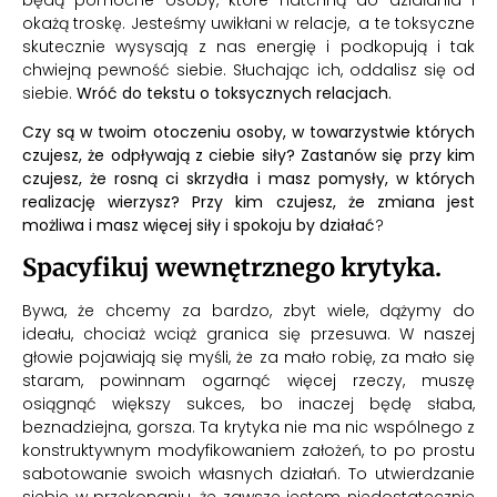
okażą troskę. Jesteśmy uwikłani w relacje, a te toksyczne
skutecznie wysysają z nas energię i podkopują i tak
chwiejną pewność siebie. Słuchając ich, oddalisz się od
siebie.
Wróć do tekstu o toksycznych relacjach.
Czy są w twoim otoczeniu osoby, w towarzystwie których
czujesz, że odpływają z ciebie siły? Zastanów się przy kim
czujesz, że rosną ci skrzydła i masz pomysły, w których
realizację wierzysz?
Przy kim czujesz, że zmiana jest
możliwa i masz więcej siły i spokoju by działać
?
Spacyfikuj wewnętrznego krytyka.
Bywa, że chcemy za bardzo, zbyt wiele, dążymy do
ideału, chociaż wciąż granica się przesuwa. W naszej
głowie pojawiają się myśli, że za mało robię, za mało się
staram, powinnam ogarnąć więcej rzeczy, muszę
osiągnąć większy sukces, bo inaczej będę słaba,
beznadziejna, gorsza. Ta krytyka nie ma nic wspólnego z
konstruktywnym modyfikowaniem założeń, to po prostu
sabotowanie swoich własnych działań. To utwierdzanie