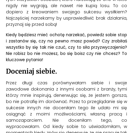
nigdy nie wygrają, ale nawet nie kupią losu. To co
dopiero z kreowaniem swojego sukcesu wysiłkiem?
Najczęściej narzekamy by usprawiedliwić brak działania,
przyznaj się przed sobą!
Kiedy będziesz mieć ochotę narzekać, powiedz sobie stop
i zastanów się, czy na pewno masz powód? Czy zrobiłaś
wszystko by się tak nie czuć, czy to siła przyzwyczajenia?
Nie robisz bo nie możesz, bo się boisz czy nie chcesz? To
kluczowe pytania!
Doceniaj siebie.
Przez długi czas porównywałam siebie i swoje
zawodowe dokonania z innymi osobami z branży, tymi
którzy mnie inspirują, denerwując się, że jestem gorsza,
bo nie potrafię im dorównać. Przez to przeglądanie się w
sukcesie innych nie doceniłam tego ile udało mi się
osiągnąć z moimi możliwościami, własną pracą i
samozaparciem. Nie doceniłam tego, co
wypracowałam. Od kiedy sobie to uświadomiłam, w
momentach kiedy znów się denerwuje, że nie pracuje tak