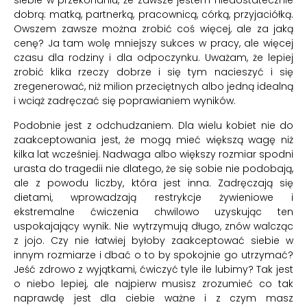
siebie w przekonaniu, że zawsze jestem niedostatecznie
dobrą: matką, partnerką, pracownicą, córką, przyjaciółką.
Owszem zawsze można zrobić coś więcej, ale za jaką
cenę? Ja tam wolę mniejszy sukces w pracy, ale więcej
czasu dla rodziny i dla odpoczynku. Uważam, że lepiej
zrobić klika rzeczy dobrze i się tym nacieszyć i się
zregenerować, niż milion przeciętnych albo jedną idealną
i wciąż zadręczać się poprawianiem wyników.
Podobnie jest z odchudzaniem. Dla wielu kobiet nie do
zaakceptowania jest, że mogą mieć większą wagę niż
kilka lat wcześniej. Nadwaga albo większy rozmiar spodni
urasta do tragedii nie dlatego, że się sobie nie podobają,
ale z powodu liczby, która jest inna. Zadręczają się
dietami, wprowadzają restrykcje żywieniowe i
ekstremalne ćwiczenia chwilowo uzyskując ten
uspokajający wynik. Nie wytrzymują długo, znów walcząc
z jojo. Czy nie łatwiej byłoby zaakceptować siebie w
innym rozmiarze i dbać o to by spokojnie go utrzymać?
Jeść zdrowo z wyjątkami, ćwiczyć tyle ile lubimy? Tak jest
o niebo lepiej, ale najpierw musisz zrozumieć co tak
naprawdę jest dla ciebie ważne i z czym masz