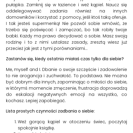
pułapka. Zamknij się w łazience i weź kąpiel. Naucz się
oddelegowywać zadania również na innych
domowników i korzystać z pomocy, jeśli ktoś taką oferuje.
I tak jesteś supermenką! Nie pozwól sobie wmówić, że
trzeba się poświęcać i zamęczać, bo tak robiły twoje
babki. Każdy ma prawo decydować o sobie. Masz swoją
rodzinę i to z nimi ustalasz zasady, zresztą wiesz już
przecież jak jest z tymi porównaniami…
Zastanów się, kiedy ostatnio miałaś czas tylko dla siebie?
Me, myself and I. Dbanie o swoje szczęście i zadowolenie
to nie arogancja i zuchwałość. To podstawa. Nie można
być dobrym dla innych, zapominając o miłości do siebie,
w którymś momencie zmęczenie, frustracja doprowadzą
do eskalacji negatywnych emocji na wszystko, co
kochasz. Lepiej zapobiegać.
Lista prostych czynności zadbania o siebie:
Weź gorącą kąpiel w otoczeniu świec, poczytaj
spokojnie książkę.