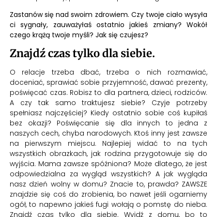
Zastanów się nad swoim zdrowiem. Czy twoje ciało wysyła
ci sygnały, zauważyłaś ostatnio jakieś zmiany? Wokół
czego krążą twoje myśli? Jak się czujesz?
Znajdź czas tylko dla siebie.
O relacje trzeba dbać, trzeba o nich rozmawiać,
doceniać, sprawiać sobie przyjemność, dawać prezenty,
poświęcać czas. Robisz to dla partnera, dzieci, rodziców.
A czy tak samo traktujesz siebie? Czyje potrzeby
spełniasz najczęściej? Kiedy ostatnio sobie coś kupiłaś
bez okazji? Poświęcanie się dla innych to jedna z
naszych cech, chyba narodowych. Ktoś inny jest zawsze
na pierwszym miejscu. Najlepiej widać to na tych
wszystkich obrazkach, jak rodzina przygotowuje się do
wyjścia. Mama zawsze spóźniona? Może dlatego, że jest
odpowiedzialna za wygląd wszystkich? A jak wygląda
nasz dzień wolny w domu? Znacie to, prawda? ZAWSZE
znajdzie się coś do zrobienia, bo nawet jeśli ogarniemy
ogół, to napewno jakieś fugi wołają o pomstę do nieba.
Znajdź czas tylko dla siebie. Wyjdź z domu, bo to