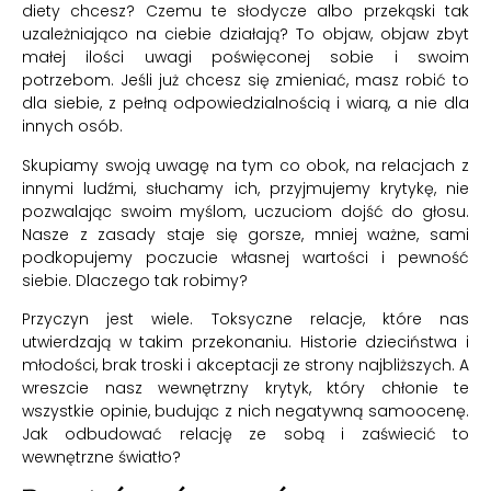
diety chcesz? Czemu te słodycze albo przekąski tak
uzależniająco na ciebie działają? To objaw, objaw zbyt
małej ilości uwagi poświęconej sobie i swoim
potrzebom. Jeśli już chcesz się zmieniać, masz robić to
dla siebie, z pełną odpowiedzialnością i wiarą, a nie dla
innych osób.
Skupiamy swoją uwagę na tym co obok, na relacjach z
innymi ludźmi, słuchamy ich, przyjmujemy krytykę, nie
pozwalając swoim myślom, uczuciom dojść do głosu.
Nasze z zasady staje się gorsze, mniej ważne, sami
podkopujemy poczucie własnej wartości i pewność
siebie. Dlaczego tak robimy?
Przyczyn jest wiele. Toksyczne relacje, które nas
utwierdzają w takim przekonaniu. Historie dzieciństwa i
młodości, brak troski i akceptacji ze strony najbliższych. A
wreszcie nasz wewnętrzny krytyk, który chłonie te
wszystkie opinie, budując z nich negatywną samoocenę.
Jak odbudować relację ze sobą i zaświecić to
wewnętrzne światło?