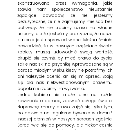
skonstruowana przez wymagania, jakie
stawia nam społeczeństwo nieustannie
żądające dowodów, że nie jesteśmy
bezużyteczne, że nie zajmujemy miejsca bez
potrzeby, że nie tracimy czasu na własne
uciechy, ale że jesteśmy praktyczne, że nasze
istnienie jest usprawiedliwione. Można śmiało
powiedzieć, że w pewnych częściach świata
kobiety muszą udowodnić swoją wartość,
okupić się czymś, by mieć prawo do życia.
Takie naciski na psychikę wprowadzane są w
bardzo młodym wieku, kiedy nie potrafimy ich
ani należycie ocenić, ani się im oprzeć. Stają
się dla nas niekwestionowanym prawem…
dopóki nie rzucimy im wyzwania.
Jedna kobieta nie może biec na każde
zawołanie o pomoc, zbawiać całego świata.
Naprawdę mamy prawo zająć się tylko tym,
co pozwala na regularne bywanie w domu.*
Inaczej płomień w naszych sercach zgaśnie.
Serce rwie się do pomocy, ale niekoniecznie