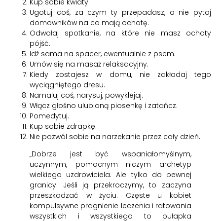
Kup sobie kwiaty.
Ugotuj coś, za czym ty przepadasz, a nie pytaj
domowników na co mają ochotę.
Odwołaj spotkanie, na które nie masz ochoty
pójść.
Idź sama na spacer, ewentualnie z psem.
Umów się na masaż relaksacyjny.
Kiedy zostajesz w domu, nie zakładaj tego
wyciągniętego dresu.
Namaluj coś, narysuj, powyklejaj.
Włącz głośno ulubioną piosenkę i zatańcz.
Pomedytuj.
Kup sobie zdrapkę.
Nie pozwól sobie na narzekanie przez cały dzień.
„Dobrze jest być wspaniałomyślnym,
uczynnym, pomocnym niczym archetyp
wielkiego uzdrowiciela. Ale tylko do pewnej
granicy. Jeśli ją przekroczymy, to zaczyna
przeszkadzać w życiu. Częste u kobiet
kompulsywne pragnienie leczenia i ratowania
wszystkich i wszystkiego to pułapka