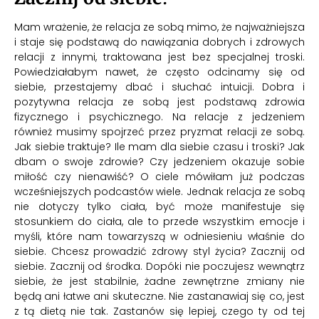
Mam wrażenie, że relacja ze sobą mimo, że najważniejsza
i staje się podstawą do nawiązania dobrych i zdrowych
relacji z innymi, traktowana jest bez specjalnej troski.
Powiedziałabym nawet, że często odcinamy się od
siebie, przestajemy dbać i słuchać intuicji. Dobra i
pozytywna relacja ze sobą jest podstawą zdrowia
fizycznego i psychicznego. Na relacje z jedzeniem
również musimy spojrzeć przez pryzmat relacji ze sobą.
Jak siebie traktuje? Ile mam dla siebie czasu i troski? Jak
dbam o swoje zdrowie? Czy jedzeniem okazuje sobie
miłość czy nienawiść? O ciele mówiłam już podczas
wcześniejszych podcastów wiele. Jednak relacja ze sobą
nie dotyczy tylko ciała, być może manifestuje się
stosunkiem do ciała, ale to przede wszystkim emocje i
myśli, które nam towarzyszą w odniesieniu właśnie do
siebie. Chcesz prowadzić zdrowy styl życia? Zacznij od
siebie. Zacznij od środka. Dopóki nie poczujesz wewnątrz
siebie, że jest stabilnie, żadne zewnętrzne zmiany nie
będą ani łatwe ani skuteczne. Nie zastanawiaj się co, jest
z tą dietą nie tak. Zastanów się lepiej, czego ty od tej