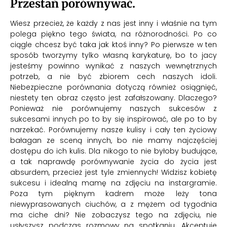
Przestań porównywać.
Wiesz przecież, że każdy z nas jest inny i właśnie na tym
polega piękno tego świata, na różnorodności. Po co
ciągle chcesz być taka jak ktoś inny? Po pierwsze w ten
sposób tworzymy tylko własną karykaturę, bo to jacy
jesteśmy powinno wynikać z naszych wewnętrznych
potrzeb, a nie być zbiorem cech naszych idoli.
Niebezpieczne porównania dotyczą również osiągnięć,
niestety ten obraz często jest zafałszowany. Dlaczego?
Ponieważ nie porównujemy naszych sukcesów z
sukcesami innych po to by się inspirować, ale po to by
narzekać. Porównujemy nasze kulisy i cały ten życiowy
bałagan ze sceną innych, bo nie mamy najczęściej
dostępu do ich kulis. Dla nikogo to nie byłoby budujące,
a tak naprawdę porównywanie życia do życia jest
absurdem, przecież jest tyle zmiennych! Widzisz kobietę
sukcesu i idealną mamę na zdjęciu na instargramie.
Poza tym pięknym kadrem może leży tona
niewyprasowanych ciuchów, a z mężem od tygodnia
ma ciche dni? Nie zobaczysz tego na zdjęciu, nie
usłyszysz podczas rozmowy na spotkaniu. Akceptuje