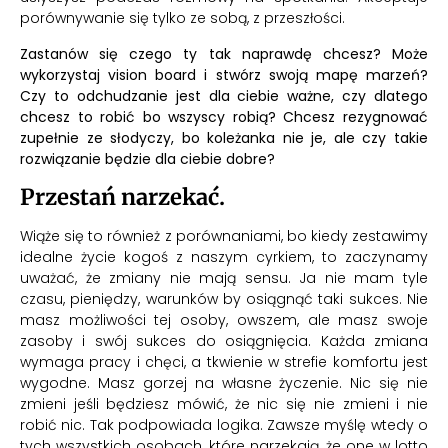
porównywanie się tylko ze sobą, z przeszłości.
Zastanów się czego ty tak naprawdę chcesz? Może
wykorzystaj vision board i stwórz swoją mapę marzeń?
Czy to odchudzanie jest dla ciebie ważne, czy dlatego
chcesz to robić bo wszyscy robią? Chcesz rezygnować
zupełnie ze słodyczy, bo koleżanka nie je, ale czy takie
rozwiązanie będzie dla ciebie dobre?
Przestań narzekać.
Wiąże się to również z porównaniami, bo kiedy zestawimy
idealne życie kogoś z naszym cyrkiem, to zaczynamy
uważać, że zmiany nie mają sensu. Ja nie mam tyle
czasu, pieniędzy, warunków by osiągnąć taki sukces. Nie
masz możliwości tej osoby, owszem, ale masz swoje
zasoby i swój sukces do osiągnięcia. Każda zmiana
wymaga pracy i chęci, a tkwienie w strefie komfortu jest
wygodne. Masz gorzej na własne życzenie. Nic się nie
zmieni jeśli będziesz mówić, że nic się nie zmieni i nie
robić nic. Tak podpowiada logika. Zawsze myślę wtedy o
tych wszystkich osobach, które narzekają, że one w lotto