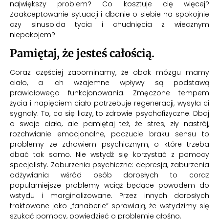
największy problem? Co kosztuje cię więcej?
Zaakceptowanie sytuacji i dbanie o siebie na spokojnie
czy sinusoida tycia i chudnięcia z wiecznym
niepokojem?
Pamiętaj, że jesteś całością.
Coraz częściej zapominamy, że obok mózgu mamy
ciało, a ich wzajemne wpływy są podstawą
prawidłowego funkcjonowania. Zmęczone tempem
życia i napięciem ciało potrzebuje regeneracji, wysyła ci
sygnały. To, co się liczy, to zdrowie psychofizyczne. Dbaj
o swoje ciało, ale pamiętaj też, że stres, zły nastrój,
rozchwianie emocjonalne, poczucie braku sensu to
problemy ze zdrowiem psychicznym, o które trzeba
dbać tak samo. Nie wstydź się korzystać z pomocy
specjalisty. Zaburzenia psychiczne: depresja, zaburzenia
odżywiania wśród osób dorosłych to coraz
popularniejsze problemy wciąż będące powodem do
wstydu i marginalizowane. Przez innych dorosłych
traktowane jako „fanaberie” sprawiają, że wstydzimy się
szukać pomocy, powiedzieć o problemie głośno.