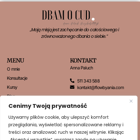
„Moją misją jest zachęcanie do całościowego i
zrównoważonego dbania o siebie.”
MENU
KONTAKT
Anna Paluch
O mnie
Konsultacje
511 343 588
Kursy
kontakt@flowbyania.com
Blog
Cenimy Twoją prywatność
Kontakt
Używamy plików cookie, aby ulepszyć komfort
przeglądania, wyświetlać spersonalizowane reklamy i
NEWSLETTER
treści oraz analizować ruch w naszej witrynie. Klikając
„Akceptuj wszystkie”, wyrażasz zgodę na używanie