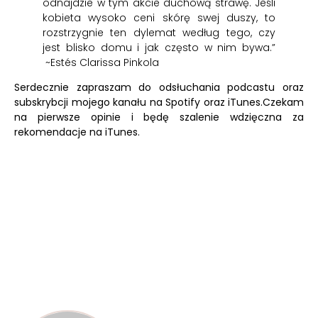
odnajdzie w tym akcie duchową strawę. Jeśli
kobieta wysoko ceni skórę swej duszy, to
rozstrzygnie ten dylemat według tego, czy
jest blisko domu i jak często w nim bywa.”
~Estés Clarissa Pinkola
Serdecznie zapraszam do odsłuchania podcastu oraz
subskrybcji mojego kanału na
Spotify
oraz
iTunes.
Czekam
na pierwsze opinie i będę szalenie wdzięczna za
rekomendacje na iTunes.