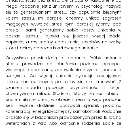
oznacza, życia bez stresu, ale chodzi o nastawienie do
niego. Podobnie jest z unikaniem. W psychologii nazywa
się to generowaniem stresu, czy popularnie błędnym
kołem stresu. Im bardziej chcemy unikać zagrożeń
mogących wywołać stres, tym bardziej żyjemy pod
presją i sami generujemy sobie koszty unikania w
postaci stresu. Pojawia się jeszcze więcej źródeł
napięcia, a my mamy coraz mniej zasobów na walkę,
które tracimy podczas kosztownego unikania.
Oczywiście potwierdzają to badania. Próby unikania
stresu prowadzą do obniżenia poziomu percepcji
własnego dobrostanu, zadowolenia z życia i poczucia
szczęścia. Co więcej unikanie sytuacji stresujących
izoluje nas od innych, po to by się nie stresować. Z
czasem spada poczucie przynależności i chęci
utrzymywania relacji. Studenci, którzy za cel obierali
sobie unikanie presji, w okresie stresu, a więc podczas
sesji jeszcze dotkliwiej odczuwali spadek poziomu
koncentracji, energii fizycznej czy samokontroli. Podobnie
okazało się w badaniach prowadzonych przez 10 lat, na
weteranach z Palo Alto odnośnie radzenia sobie ze