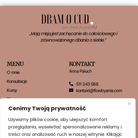
„Moją misją jest zachęcanie do całościowego i
zrównoważonego dbania o siebie.”
MENU
KONTAKT
Anna Paluch
O mnie
Konsultacje
511 343 588
Kursy
kontakt@flowbyania.com
Blog
Cenimy Twoją prywatność
Kontakt
Używamy plików cookie, aby ulepszyć komfort
przeglądania, wyświetlać spersonalizowane reklamy i
NEWSLETTER
treści oraz analizować ruch w naszej witrynie. Klikając