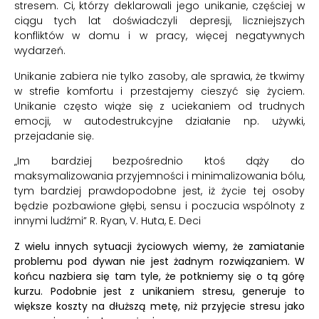
stresem. Ci, którzy deklarowali jego unikanie, częściej w
ciągu tych lat doświadczyli depresji, liczniejszych
konfliktów w domu i w pracy, więcej negatywnych
wydarzeń.
Unikanie zabiera nie tylko zasoby, ale sprawia, że tkwimy
w strefie komfortu i przestajemy cieszyć się życiem.
Unikanie często wiąże się z uciekaniem od trudnych
emocji, w autodestrukcyjne działanie np. używki,
przejadanie się.
„Im bardziej bezpośrednio ktoś dąży do
maksymalizowania przyjemności i minimalizowania bólu,
tym bardziej prawdopodobne jest, iż życie tej osoby
będzie pozbawione głębi, sensu i poczucia wspólnoty z
innymi ludźmi” R. Ryan, V. Huta, E. Deci
Z wielu innych sytuacji życiowych wiemy, że zamiatanie
problemu pod dywan nie jest żadnym rozwiązaniem. W
końcu nazbiera się tam tyle, że potkniemy się o tą górę
kurzu. Podobnie jest z unikaniem stresu, generuje to
większe koszty na dłuższą metę, niż przyjęcie stresu jako