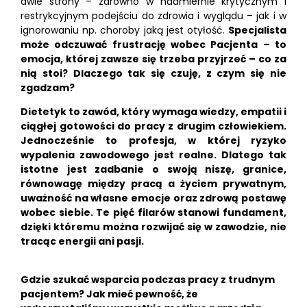
dwie strony – zarówno w nadmiernie krytycznym i
restrykcyjnym podejściu do zdrowia i wyglądu – jak i w
ignorowaniu np. choroby jaką jest otyłość.
Specjalista
może odczuwać frustrację wobec Pacjenta – to
emocja, której zawsze się trzeba przyjrzeć – co za
nią stoi? Dlaczego tak się czuję, z czym się nie
zgadzam?
Dietetyk to zawód, który wymaga wiedzy, empatii i
ciągłej gotowości do pracy z drugim człowiekiem.
Jednocześnie to profesja, w której ryzyko
wypalenia zawodowego jest realne. Dlatego tak
istotne jest zadbanie o swoją niszę, granice,
równowagę między pracą a życiem prywatnym,
uważność na własne emocje oraz zdrową postawę
wobec siebie. Te pięć filarów stanowi fundament,
dzięki któremu można rozwijać się w zawodzie, nie
tracąc energii ani pasji.
Gdzie szukać wsparcia podczas pracy z trudnym
pacjentem? Jak mieć pewność, że