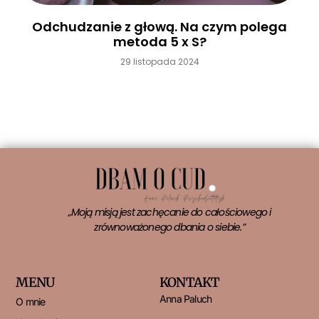
Odchudzanie z głową. Na czym polega
metoda 5 x S?
29 listopada 2024
Czytaj więcej »
„Moją misją jest zachęcanie do całościowego i
zrównoważonego dbania o siebie.”
MENU
KONTAKT
Anna Paluch
O mnie