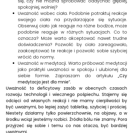
się, czy nie można spróbować oddychać głębiej,
spokojniej, wolniej?
Uważność wobec ciała. Podobnie potraktuj reakcje
swojego ciała na przydarzające się sytuacje.
Obserwuj ciało jak reaguje na różne bodźce, może
podobnie reaguje w różnych sytuacjach. Co to
oznacza? Może warto akceptować nawet trudne
doświadczenia? Pozwolić by ciało zareagowało,
zaakceptować te reakcje i pozwolić sobie szybciej
wrócić do normy.
Uważność w medytacji. Warto próbować medytacji
jako praktyki uważności w spokoju i ulubionej dla
siebie formie. Zapraszam do artykułu
„Czy
medytacja jest dla mnie”.
Uważność to deficytowy zasób w obecnych czasach
rozwoju technologii i wiecznego pośpiechu. Stajemy się
odcięci od własnych reakcji i nie mamy cierpliwości by
być uważnymi, bo lepiej zażyć tabletkę, szybciej i prościej.
Niestety działamy tylko powierzchownie, na objawy, a w
środku wciąż jesteśmy rozbici. Źródła bólu nie znamy. Pora
przyjrzeć się sobie i temu co nas otacza, być bardziej
uważnymi.