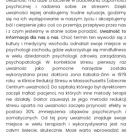
Uważność ma duże znaczenie w budowaniu odporności
psychicznej i radzenia sobie ze stresem. Dzięki
uważności lepiej analizujemy trudne sytuacje, godzimy
się na ich występowanie w naszym życiu i akceptujemy
ból i cierpienie jako coś co przemija, przepływa przez nas
i z czym jesteśmy w stanie sobie poradzić.
Uważność to
informacja dla nas o nas.
Choć termin ten wywodzi się z
kultury i medycyny wschodu odnalazł swoje miejsce w
psychologii zachodu, gdzie wykorzystuje się mindfullness
w wielu dziedzinach psychologii: zdrowia, zarządzania,
psychopatologii. W kontekście stresu pierwszy raz
uważność jako pomocne narzędzie została
wykorzystana przez doktora Jona Kabata-Zinn w 1979
roku w Klinice Redukcji Stresu w Massachusetts (obecnie
Centrum uważności). Do szpitala, którego był dyrektorem
zaczęli trafiać pacjenci, na których inne metody terapii
nie działały. Doktor zauważył, że jego metoda redukcji
stresu oparta na uważności zaczęła przynosić efekty w
postaci 30% zmniejszenia objawów psychicznych i
somatycznych. Od tej pory uważność znajduje swoje
miejsce w wielu terapiach i wykorzystywana jest na
całym świecie, skutecznie. Może warto wprowadzić jej