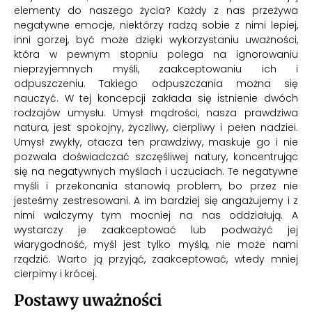
elementy do naszego życia? Każdy z nas przeżywa
negatywne emocje, niektórzy radzą sobie z nimi lepiej,
inni gorzej, być może dzięki wykorzystaniu uważności,
która w pewnym stopniu polega na ignorowaniu
nieprzyjemnych myśli, zaakceptowaniu ich i
odpuszczeniu. Takiego odpuszczania można się
nauczyć. W tej koncepcji zakłada się istnienie dwóch
rodzajów umysłu. Umysł mądrości, nasza prawdziwa
natura, jest spokojny, życzliwy, cierpliwy i pełen nadziei.
Umysł zwykły, otacza ten prawdziwy, maskuje go i nie
pozwala doświadczać szczęśliwej natury, koncentrując
się na negatywnych myślach i uczuciach. Te negatywne
myśli i przekonania stanowią problem, bo przez nie
jesteśmy zestresowani. A im bardziej się angażujemy i z
nimi walczymy tym mocniej na nas oddziałują. A
wystarczy je zaakceptować lub podważyć jej
wiarygodność, myśl jest tylko myślą, nie może nami
rządzić. Warto ją przyjąć, zaakceptować, wtedy mniej
cierpimy i krócej.
Postawy uważności