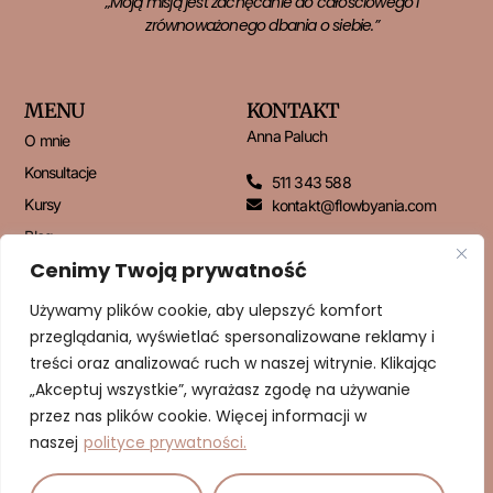
„Moją misją jest zachęcanie do całościowego i
zrównoważonego dbania o siebie.”
MENU
KONTAKT
Anna Paluch
O mnie
Konsultacje
511 343 588
Kursy
kontakt@flowbyania.com
Blog
Cenimy Twoją prywatność
Kontakt
Używamy plików cookie, aby ulepszyć komfort
przeglądania, wyświetlać spersonalizowane reklamy i
NEWSLETTER
treści oraz analizować ruch w naszej witrynie. Klikając
„Akceptuj wszystkie”, wyrażasz zgodę na używanie
przez nas plików cookie. Więcej informacji w
naszej
polityce prywatności.
ZAPISUJĘ SIĘ!