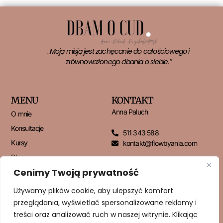
„Moją misją jest zachęcanie do całościowego i
zrównoważonego dbania o siebie.”
MENU
KONTAKT
Anna Paluch
O mnie
Konsultacje
511 343 588
Kursy
kontakt@flowbyania.com
Blog
Cenimy Twoją prywatność
Kontakt
Używamy plików cookie, aby ulepszyć komfort
przeglądania, wyświetlać spersonalizowane reklamy i
NEWSLETTER
treści oraz analizować ruch w naszej witrynie. Klikając