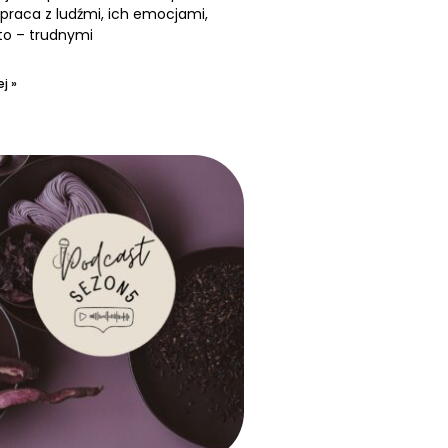
praca z ludźmi, ich emocjami,
to – trudnymi
j »