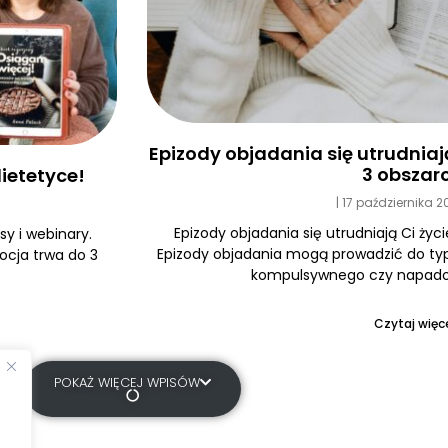
Epizody objadania się utrudniają 
3 obszar
ietetyce!
17 października 
Epizody objadania się utrudniają Ci życi
y i webinary.
Epizody objadania mogą prowadzić do typ
ocja trwa do 3
kompulsywnego czy napadow
Czytaj więce
POKAŻ WIĘCEJ WPISÓW