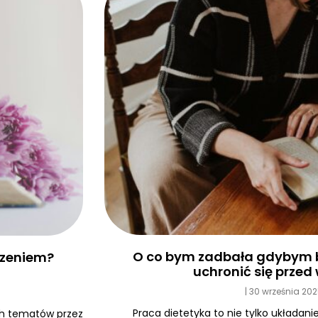
O co bym zadbała gdybym b
edzeniem?
uchronić się prze
30 września 20
Praca dietetyka to nie tylko układanie
ych tematów przez