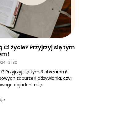
Ci życie? Przyjrzyj się tym
om!
2024
21:30
e? Przyjrzyj się tym 3 obszarom!
owych zaburzeń odżywiania, czyli
ego objadania się.
j »