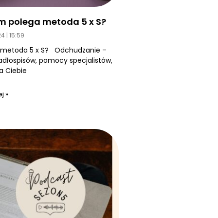
m polega metoda 5 x S?
24
15:59
 metoda 5 x S? Odchudzanie –
jadłospisów, pomocy specjalistów,
a Ciebie
j »