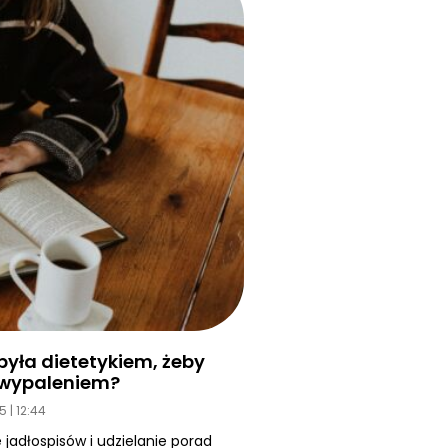
yła dietetykiem, żeby
d wypaleniem?
25
12:44
 jadłospisów i udzielanie porad