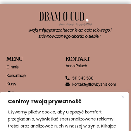
„Moją misją jest zachęcanie do całościowego i
zrównoważonego dbania o siebie.”
MENU
KONTAKT
Anna Paluch
O mnie
Konsultacje
511 343 588
Kursy
kontakt@flowbyania.com
Blog
Cenimy Twoją prywatność
Kontakt
Używamy plików cookie, aby ulepszyć komfort
przeglądania, wyświetlać spersonalizowane reklamy i
NEWSLETTER
treści oraz analizować ruch w naszej witrynie. Klikając