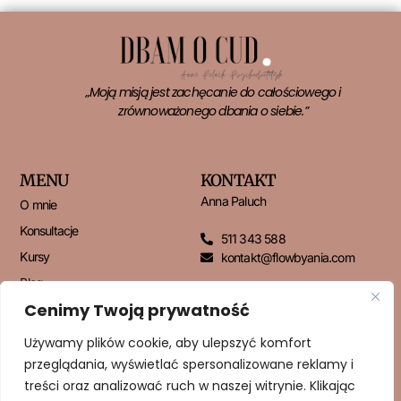
„Moją misją jest zachęcanie do całościowego i
zrównoważonego dbania o siebie.”
MENU
KONTAKT
Anna Paluch
O mnie
Konsultacje
511 343 588
Kursy
kontakt@flowbyania.com
Blog
Cenimy Twoją prywatność
Kontakt
Używamy plików cookie, aby ulepszyć komfort
przeglądania, wyświetlać spersonalizowane reklamy i
NEWSLETTER
treści oraz analizować ruch w naszej witrynie. Klikając