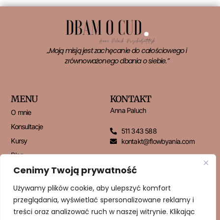
„Moją misją jest zachęcanie do całościowego i
zrównoważonego dbania o siebie.”
MENU
KONTAKT
Anna Paluch
O mnie
Konsultacje
511 343 588
Kursy
kontakt@flowbyania.com
Blog
Cenimy Twoją prywatność
Kontakt
Używamy plików cookie, aby ulepszyć komfort
przeglądania, wyświetlać spersonalizowane reklamy i
NEWSLETTER
treści oraz analizować ruch w naszej witrynie. Klikając