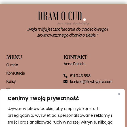
„Moją misją jest zachęcanie do całościowego i
zrównoważonego dbania o siebie.”
MENU
KONTAKT
Anna Paluch
O mnie
Konsultacje
511 343 588
Kursy
kontakt@flowbyania.com
Blog
Cenimy Twoją prywatność
Kontakt
Używamy plików cookie, aby ulepszyć komfort
przeglądania, wyświetlać spersonalizowane reklamy i
NEWSLETTER
treści oraz analizować ruch w naszej witrynie. Klikając