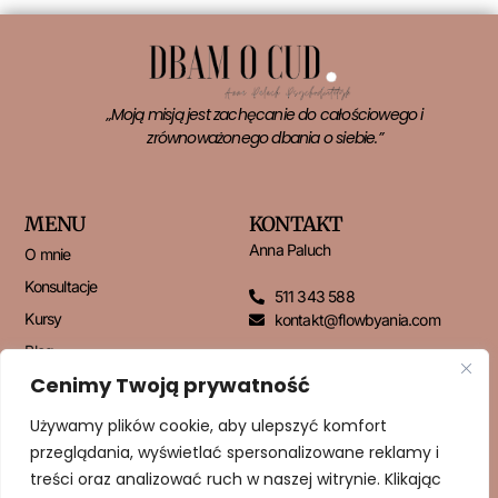
„Moją misją jest zachęcanie do całościowego i
zrównoważonego dbania o siebie.”
MENU
KONTAKT
Anna Paluch
O mnie
Konsultacje
511 343 588
Kursy
kontakt@flowbyania.com
Blog
Cenimy Twoją prywatność
Kontakt
Używamy plików cookie, aby ulepszyć komfort
przeglądania, wyświetlać spersonalizowane reklamy i
NEWSLETTER
treści oraz analizować ruch w naszej witrynie. Klikając