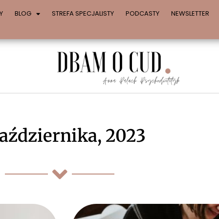
Y
BLOG
STREFA SPECJALISTY
PODCASTY
NEWSLETTER
aździernika, 2023