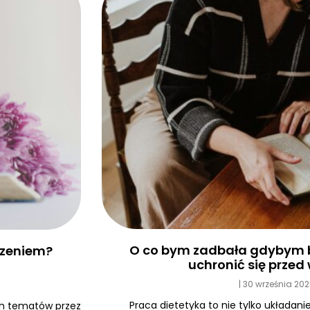
O co bym zadbała gdybym b
edzeniem?
uchronić się prze
30 września 20
Praca dietetyka to nie tylko układanie
ych tematów przez