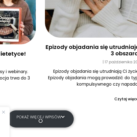
Epizody objadania się utrudniają 
3 obszar
ietetyce!
17 października 
Epizody objadania się utrudniają Ci życi
y i webinary.
Epizody objadania mogą prowadzić do typ
ocja trwa do 3
kompulsywnego czy napadow
Czytaj więce
POKAŻ WIĘCEJ WPISÓW