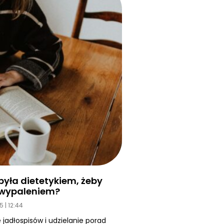
yła dietetykiem, żeby
d wypaleniem?
25
12:44
 jadłospisów i udzielanie porad