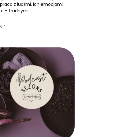
praca z ludźmi, ich emocjami,
to – trudnymi
j »