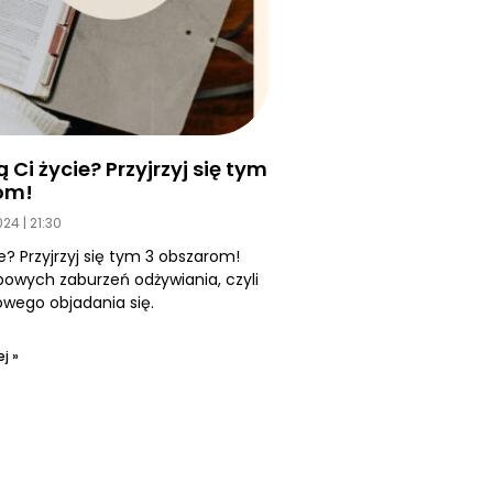
Ci życie? Przyjrzyj się tym
om!
2024
21:30
e? Przyjrzyj się tym 3 obszarom!
owych zaburzeń odżywiania, czyli
ego objadania się.
j »