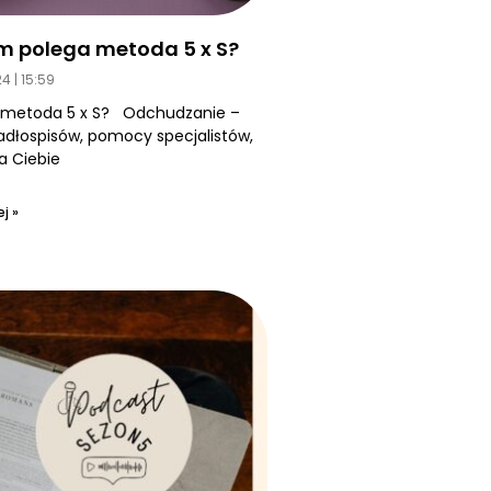
m polega metoda 5 x S?
24
15:59
 metoda 5 x S? Odchudzanie –
jadłospisów, pomocy specjalistów,
a Ciebie
j »