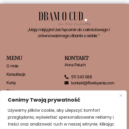
„Moją misją jest zachęcanie do całościowego i
zrównoważonego dbania o siebie.”
MENU
KONTAKT
Anna Paluch
O mnie
Konsultacje
511 343 588
Kursy
kontakt@flowbyania.com
Blog
Cenimy Twoją prywatność
Kontakt
Używamy plików cookie, aby ulepszyć komfort
przeglądania, wyświetlać spersonalizowane reklamy i
NEWSLETTER
treści oraz analizować ruch w naszej witrynie. Klikając