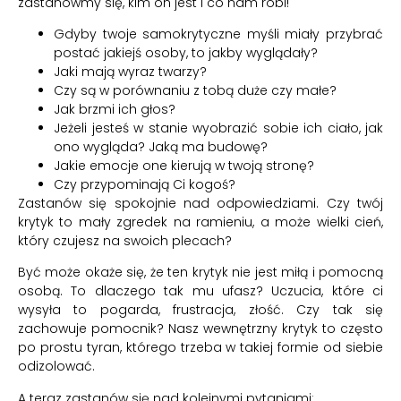
zastanówmy się, kim on jest i co nam robi!
Gdyby twoje samokrytyczne myśli miały przybrać
postać jakiejś osoby, to jakby wyglądały?
Jaki mają wyraz twarzy?
Czy są w porównaniu z tobą duże czy małe?
Jak brzmi ich głos?
Jeżeli jesteś w stanie wyobrazić sobie ich ciało, jak
ono wygląda? Jaką ma budowę?
Jakie emocje one kierują w twoją stronę?
Czy przypominają Ci kogoś?
Zastanów się spokojnie nad odpowiedziami. Czy twój
krytyk to mały zgredek na ramieniu, a może wielki cień,
który czujesz na swoich plecach?
Być może okaże się, że ten krytyk nie jest miłą i pomocną
osobą. To dlaczego tak mu ufasz? Uczucia, które ci
wysyła to pogarda, frustracja, złość. Czy tak się
zachowuje pomocnik? Nasz wewnętrzny krytyk to często
po prostu tyran, którego trzeba w takiej formie od siebie
odizolować.
A teraz zastanów się nad kolejnymi pytaniami: