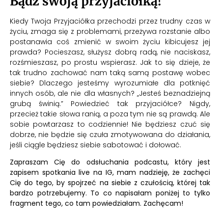
Bądź swoją przyjaciółką!
Kiedy Twoja Przyjaciółka przechodzi przez trudny czas w
życiu, zmaga się z problemami, przeżywa rozstanie albo
postanawia coś zmienić w swoim życiu kibicujesz jej
prawda? Pocieszasz, służysz dobrą radą, nie naciskasz,
rozśmieszasz, po prostu wspierasz. Jak to się dzieje, że
tak trudno zachować nam taką samą postawę wobec
siebie? Dlaczego jesteśmy wyrozumiałe dla potknięć
innych osób, ale nie dla własnych? „Jesteś beznadziejną
grubą świnią.” Powiedzieć tak przyjaciółce? Nigdy,
przecież takie słowa ranią, a poza tym nie są prawdą. Ale
sobie powtarzasz to codziennie! Nie będziesz czuć się
dobrze, nie będzie się czuła zmotywowana do działania,
jeśli ciągle będziesz siebie sabotować i dołować.
Zapraszam Cię do odsłuchania podcastu, który jest
zapisem spotkania live na IG, mam nadzieję, że zachęci
Cię do tego, by spojrzeć na siebie z czułością, której tak
bardzo potrzebujemy. To co napisałam poniżej to tylko
fragment tego, co tam powiedziałam. Zachęcam!