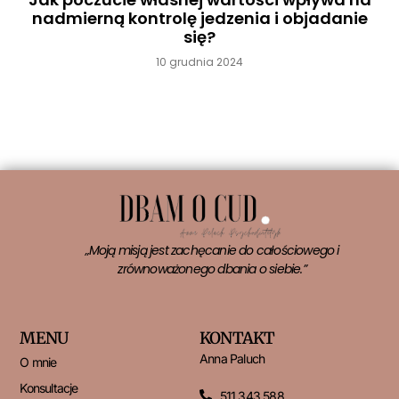
nadmierną kontrolę jedzenia i objadanie
się?
10 grudnia 2024
Czytaj więcej »
„Moją misją jest zachęcanie do całościowego i
zrównoważonego dbania o siebie.”
MENU
KONTAKT
Anna Paluch
O mnie
Konsultacje
511 343 588