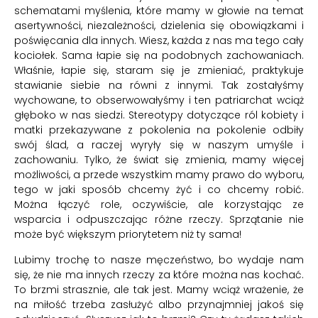
schematami myślenia, które mamy w głowie na temat
asertywności, niezależności, dzielenia się obowiązkami i
poświęcania dla innych. Wiesz, każda z nas ma tego cały
kociołek. Sama łapie się na podobnych zachowaniach.
Właśnie, łapie się, staram się je zmieniać, praktykuje
stawianie siebie na równi z innymi. Tak zostałyśmy
wychowane, to obserwowałyśmy i ten patriarchat wciąż
głęboko w nas siedzi. Stereotypy dotyczące ról kobiety i
matki przekazywane z pokolenia na pokolenie odbiły
swój ślad, a raczej wyryły się w naszym umyśle i
zachowaniu. Tylko, że świat się zmienia, mamy więcej
możliwości, a przede wszystkim mamy prawo do wyboru,
tego w jaki sposób chcemy żyć i co chcemy robić.
Można łączyć role, oczywiście, ale korzystając ze
wsparcia i odpuszczając różne rzeczy. Sprzątanie nie
może być większym priorytetem niż ty sama!
Lubimy trochę to nasze męczeństwo, bo wydaje nam
się, że nie ma innych rzeczy za które można nas kochać.
To brzmi strasznie, ale tak jest. Mamy wciąż wrażenie, że
na miłość trzeba zasłużyć albo przynajmniej jakoś się