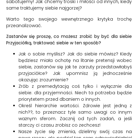
sabotujemy! Jak chcemy troski i miłości od innych, kiedy
same traktujemy siebie najgorzej?
Warto tego swojego wewnętrznego krytyka trochę
przeanalizować.
Zastanów się proszę, co możesz zrobić by być dla siebie
Przyjaciółką, traktować siebie w ten sposób?
Jak o sobie myślisz? Jak do siebie mówisz? Kiedy
będziesz miała ochotę na litanie pretensji wobec
siebie, zastanów się jak te zarzuty przedstawiłabyś
przyjaciółce? Jak upomnisz ją jednocześnie
okazując zrozumienie?
Zrób z premedytacją coś tylko i wyłącznie dla
siebie: dla przyjemności. Niech ta potrzeba będzie
priorytetem przed dbaniem o innych.
Określ hierarchie wartości. Zdrowie jest jedną z
nich??, to przeznacz tyle samo uwagi co innym
ważnym sferom. Zacznij od tych zadań, a jeśli
starczy ci czasu zrobisz co zechcesz!
Nasze życie się zmienia, dzielimy swój czas na
nowe rzeczy, ale podziel ten czas odpowiedzialnie!