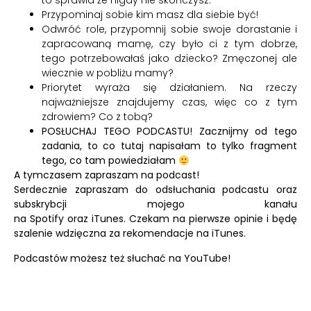
to sprawia że nigdy nie skończysz.
Przypominaj sobie kim masz dla siebie być!
Odwróć role, przypomnij sobie swoje dorastanie i
zapracowaną mamę, czy było ci z tym dobrze,
tego potrzebowałaś jako dziecko? Zmęczonej ale
wiecznie w pobliżu mamy?
Priorytet wyraża się działaniem. Na rzeczy
najważniejsze znajdujemy czas, więc co z tym
zdrowiem? Co z tobą?
POSŁUCHAJ TEGO PODCASTU! Zacznijmy od tego
zadania, to co tutaj napisałam to tylko fragment
tego, co tam powiedziałam
A tymczasem zapraszam na podcast!
Serdecznie zapraszam do odsłuchania podcastu oraz
subskrybcji mojego kanału
na
Spotify
oraz
iTunes.
Czekam na pierwsze opinie i będę
szalenie wdzięczna za rekomendacje na iTunes.
Podcastów możesz też słuchać na
YouTube!