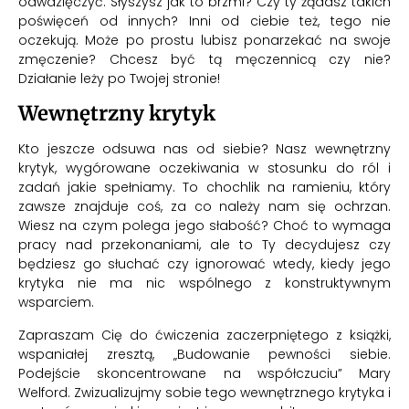
odwdzięczyć. Słyszysz jak to brzmi? Czy ty żądasz takich
poświęceń od innych? Inni od ciebie też, tego nie
oczekują. Może po prostu lubisz ponarzekać na swoje
zmęczenie? Chcesz być tą męczennicą czy nie?
Działanie leży po Twojej stronie!
Wewnętrzny krytyk
Kto jeszcze odsuwa nas od siebie? Nasz wewnętrzny
krytyk, wygórowane oczekiwania w stosunku do ról i
zadań jakie spełniamy. To chochlik na ramieniu, który
zawsze znajduje coś, za co należy nam się ochrzan.
Wiesz na czym polega jego słabość? Choć to wymaga
pracy nad przekonaniami, ale to Ty decydujesz czy
będziesz go słuchać czy ignorować wtedy, kiedy jego
krytyka nie ma nic wspólnego z konstruktywnym
wsparciem.
Zapraszam Cię do ćwiczenia zaczerpniętego z książki,
wspaniałej zresztą, „Budowanie pewności siebie.
Podejście skoncentrowane na współczuciu” Mary
Welford. Zwizualizujmy sobie tego wewnętrznego krytyka i