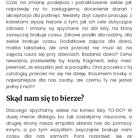
Czas na zmianę podejścia i potraktowanie siebie jak
naprawdę na to zasługujemy, docenienie starań i
akceptacja dla potknięć. Niestety zbyt często pracując z
kobietami słyszę historie o tym, jak ich cele dotyczące
zdrowia i zmiany są spychane na dół listy, na którą
zazwyczaj brakuje czasu. Zdrowe posiłki dla rodziny, dla
siebie brakuje czasu. Dodatkowe zajęcia dla dzieci,
matka taksówka, ale ona przecież nie musi iść na
zajęcia, rusza się przy dzieciach. Badania dzieci? Cena
nieważna, prześwietliły by każdy fragment, żeby mieć
pewność, że wszystko jest w porządku. Ona poczeka z tą
cytologią, przecież nic się nie dzieję. Rozumiem troskę o
najważniejsze dla nas osoby, ale czemu Ty nie jesteś
jedną z nich?
Skąd nam się to bierze?
Dlaczego spychamy siebie na koniec listy TO-DO? W
dużej mierze dlatego, bo tak zostałyśmy nauczone, a
drugiej strony nasza empatia skłania nas do pomocy
innym, a po tym wszystkim zwyczajnie brakuje nam
czasu dla nas samych. Pora rozprawić się ze