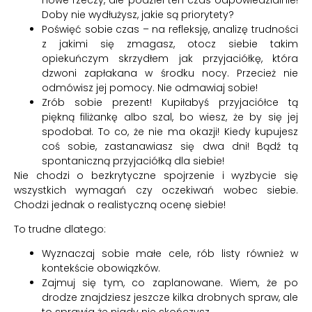
Doby nie wydłużysz, jakie są priorytety?
Poświęć sobie czas – na refleksję, analizę trudności
z jakimi się zmagasz, otocz siebie takim
opiekuńczym skrzydłem jak przyjaciółkę, która
dzwoni zapłakana w środku nocy. Przecież nie
odmówisz jej pomocy. Nie odmawiaj sobie!
Zrób sobie prezent! Kupiłabyś przyjaciółce tą
piękną filiżankę albo szal, bo wiesz, że by się jej
spodobał. To co, że nie ma okazji! Kiedy kupujesz
coś sobie, zastanawiasz się dwa dni! Bądź tą
spontaniczną przyjaciółką dla siebie!
Nie chodzi o bezkrytyczne spojrzenie i wyzbycie się
wszystkich wymagań czy oczekiwań wobec siebie.
Chodzi jednak o realistyczną ocenę siebie!
To trudne dlatego:
Wyznaczaj sobie małe cele, rób listy również w
kontekście obowiązków.
Zajmuj się tym, co zaplanowane. Wiem, że po
drodze znajdziesz jeszcze kilka drobnych spraw, ale