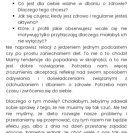
Co jest dla ciebie ważne w dbaniu o zdrowie?
Dlaczego tego chcesz?
Jak się czujesz, kiedy jesz zdrowo i regularnie jesteś
aktywna?
Które z profili jakie obserwujesz wcale cię nie
motywują tylko przytłaczają, dlaczego miałabyś ich
nie wyłączyć?
Nie naprawisz relacji z jedzeniem jednym podcastem
czy po prostu zaniechaniem diet. To nie o to chodzi!
Mamy tendencje do popadania w skrajności, a to nie
jest dobre rozwiązanie. Potrzeba nam więcej
zrozumienia, akceptacji, refleksji nad swoim sposobem
odżywiania i doświadczeniami związanymi z
odchudzaniem i dbaniem o zdrowie. Potrzeba nam
czasu i zwrócenia się do siebie.
Dlaczego o tym mówię? Chciałabym, żebyśmy zdawali
sobie sprawę z tego, że nie musimy się tak czuć. Ale też
nie myślmy, że dieta rozwiąże nasze problemy i
przestaniemy się przejmować, czy tym razem nie będzie
efektu jojo, albo z dnia na dzień przestanę zajadać
emocje. Pamiętaj jednak, że choć wiele z nas tak się