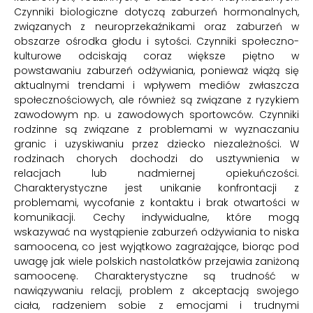
Czynniki biologiczne dotyczą zaburzeń hormonalnych,
związanych z neuroprzekaźnikami oraz zaburzeń w
obszarze ośrodka głodu i sytości. Czynniki społeczno-
kulturowe odciskają coraz większe piętno w
powstawaniu zaburzeń odżywiania, ponieważ wiążą się
aktualnymi trendami i wpływem mediów zwłaszcza
społecznościowych, ale również są związane z ryzykiem
zawodowym np. u zawodowych sportowców. Czynniki
rodzinne są związane z problemami w wyznaczaniu
granic i uzyskiwaniu przez dziecko niezależności. W
rodzinach chorych dochodzi do usztywnienia w
relacjach lub nadmiernej opiekuńczości.
Charakterystyczne jest unikanie konfrontacji z
problemami, wycofanie z kontaktu i brak otwartości w
komunikacji. Cechy indywidualne, które mogą
wskazywać na wystąpienie zaburzeń odżywiania to niska
samoocena, co jest wyjątkowo zagrażające, biorąc pod
uwagę jak wiele polskich nastolatków przejawia zaniżoną
samoocenę. Charakterystyczne są trudność w
nawiązywaniu relacji, problem z akceptacją swojego
ciała, radzeniem sobie z emocjami i trudnymi