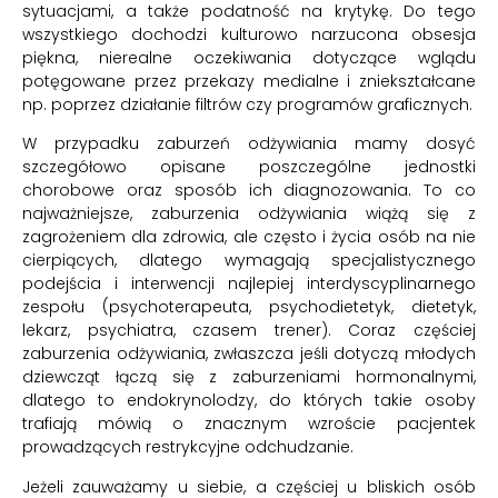
sytuacjami, a także podatność na krytykę. Do tego
wszystkiego dochodzi kulturowo narzucona obsesja
piękna, nierealne oczekiwania dotyczące wglądu
potęgowane przez przekazy medialne i zniekształcane
np. poprzez działanie filtrów czy programów graficznych.
W przypadku zaburzeń odżywiania mamy dosyć
szczegółowo opisane poszczególne jednostki
chorobowe oraz sposób ich diagnozowania. To co
najważniejsze, zaburzenia odżywiania wiążą się z
zagrożeniem dla zdrowia, ale często i życia osób na nie
cierpiących, dlatego wymagają specjalistycznego
podejścia i interwencji najlepiej interdyscyplinarnego
zespołu (psychoterapeuta, psychodietetyk, dietetyk,
lekarz, psychiatra, czasem trener). Coraz częściej
zaburzenia odżywiania, zwłaszcza jeśli dotyczą młodych
dziewcząt łączą się z zaburzeniami hormonalnymi,
dlatego to endokrynolodzy, do których takie osoby
trafiają mówią o znacznym wzroście pacjentek
prowadzących restrykcyjne odchudzanie.
Jeżeli zauważamy u siebie, a częściej u bliskich osób