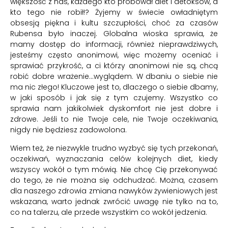
większość z nas, każdego kto próbował diet i detoksów, a
kto tego nie robił!? Żyjemy w świecie owładniętym
obsesją piękna i kultu szczupłości, choć za czasów
Rubensa było inaczej. Globalna wioska sprawia, że
mamy dostęp do informacji, również nieprawdziwych,
jesteśmy często anonimowi, więc możemy oceniać i
sprawiać przykrość, a ci którzy anonimowi nie są, chcą
robić dobre wrażenie…wyglądem. W dbaniu o siebie nie
ma nic złego! Kluczowe jest to, dlaczego o siebie dbamy,
w jaki sposób i jak się z tym czujemy. Wszystko co
sprawia nam jakikolwiek dyskomfort nie jest dobre i
zdrowe. Jeśli to nie Twoje cele, nie Twoje oczekiwania,
nigdy nie będziesz zadowolona.
Wiem też, że niezwykle trudno wyzbyć się tych przekonań,
oczekiwań, wyznaczania celów kolejnych diet, kiedy
wszyscy wokół o tym mówią. Nie chcę Cię przekonywać
do tego, że nie można się odchudzać. Można, czasem
dla naszego zdrowia zmiana nawyków żywieniowych jest
wskazana, warto jednak zwrócić uwagę nie tylko na to,
co na talerzu, ale przede wszystkim co wokół jedzenia.