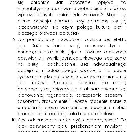
się chronić? Jak otoczenie wpływa na
nierealistyczne oczekiwania wobec siebie i efektów
wprowadzanych zmian zdrowotnych? Skąd się
bierze obsesja piękna i czy potrafimy się jej
przeciwstawić? Na czym polega kultura diet i
dlaczego prowadzi do tycia?
Jak pomóc przy nadwadze i otyłości bez efektu
jojo. Duże wahania wagi, okresowe tycie i
chudnięcie oraz efekt jojo to również zaburzone
odżywianie i wynik jednokierunkowego spojrzenia
na diety i odchudzanie. Bez indywidualnego
podejścia i całościowego spojrzenia na swoje
życie, a nie tylko na jedzenie efektywna zmiana nie
jest możliwa. Strategie działania nie mogą
dotyczyć tylko jadłospisu, ale tak samo ważne są:
planowanie, regeneracja, zarządzanie czasem i
zasobami, zrozumienie i lepsze radzenie sobie z
emocjami i presją, wzmacnianie pewności siebie,
praca nad akceptacją ciała i niedoskonałości.
Czy odchudzanie może być ciałopozytywne? To
blok poświęcony ciału, przekonaniom, myślom i