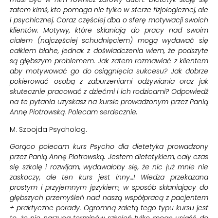
zatem kimś, kto pomaga nie tylko w sferze fizjologicznej, ale
i psychicznej. Coraz częściej dba o sferę motywacji swoich
klientów. Motywy, które skłaniają do pracy nad swoim
ciałem (najczęściej schudnięciem) mogą wydawać się
całkiem błahe, jednak z doświadczenia wiem, że podszyte
są głębszym problemem. Jak zatem rozmawiać z klientem
aby motywować go do osiągnięcia sukcesu? Jak dobrze
pokierować osobą z zaburzeniami odżywiania oraz jak
skutecznie pracować z dziećmi i ich rodzicami? Odpowiedź
na te pytania uzyskasz na kursie prowadzonym przez Panią
Annę Piotrowską. Polecam serdecznie.
M. Szpojda Psycholog.
Gorąco polecam kurs Psycho dla dietetyka prowadzony
przez Panią Annę Piotrowską. Jestem dietetykiem, cały czas
się szkolę i rozwijam, wydawałoby się, że nic już mnie nie
zaskoczy, ale ten kurs jest inny…! Wiedza przekazana
prostym i przyjemnym językiem, w sposób skłaniający do
głębszych przemyśleń nad naszą współpracą z pacjentem
+ praktyczne porady. Ogromną zaletą tego typu kursu jest
to, że nie narzuca terminów szkoleń tylko mogę usiąść do