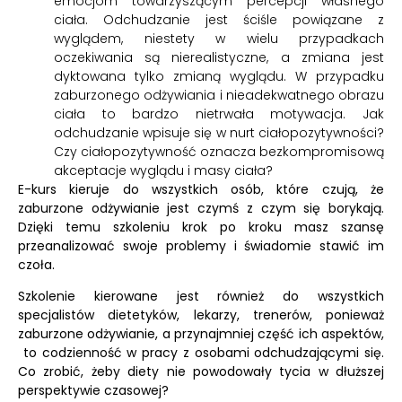
emocjom towarzyszącym percepcji własnego
ciała. Odchudzanie jest ściśle powiązane z
wyglądem, niestety w wielu przypadkach
oczekiwania są nierealistyczne, a zmiana jest
dyktowana tylko zmianą wyglądu. W przypadku
zaburzonego odżywiania i nieadekwatnego obrazu
ciała to bardzo nietrwała motywacja. Jak
odchudzanie wpisuje się w nurt ciałopozytywności?
Czy ciałopozytywność oznacza bezkompromisową
akceptacje wyglądu i masy ciała?
E-kurs kieruje do wszystkich osób, które czują, że
zaburzone odżywianie jest czymś z czym się borykają.
Dzięki temu szkoleniu krok po kroku masz szansę
przeanalizować swoje problemy i świadomie stawić im
czoła.
Szkolenie kierowane jest również do wszystkich
specjalistów dietetyków, lekarzy, trenerów, ponieważ
zaburzone odżywianie, a przynajmniej część ich aspektów,
to codzienność w pracy z osobami odchudzającymi się.
Co zrobić, żeby diety nie powodowały tycia w dłuższej
perspektywie czasowej?