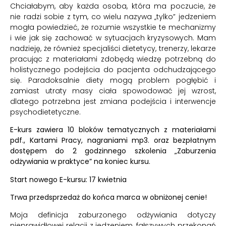
Chciałabym, aby każda osoba, która ma poczucie, że
nie radzi sobie z tym, co wielu nazywa „tylko” jedzeniem
mogła powiedzieć, że rozumie wszystkie te mechanizmy
i wie jak się zachować w sytuacjach kryzysowych. Mam
nadzieję, że również specjaliści dietetycy, trenerzy, lekarze
pracując z materiałami zdobędą wiedzę potrzebną do
holistycznego podejścia do pacjenta odchudzającego
się. Paradoksalnie diety mogą problem pogłębić i
zamiast utraty masy ciała spowodować jej wzrost,
dlatego potrzebna jest zmiana podejścia i interwencje
psychodietetyczne.
E-kurs zawiera 10 bloków tematycznych z materiałami
pdf., Kartami Pracy, nagraniami mp3. oraz bezpłatnym
dostępem do 2 godzinnego szkolenia „Zaburzenia
odżywiania w praktyce” na koniec kursu.
Start nowego E-kursu: 17 kwietnia
Trwa przedsprzedaż do końca marca w obniżonej cenie!
Moja definicja zaburzonego odżywiania dotyczy
nieprawidłowej relacji z jedzeniem, fałszywych przekonań