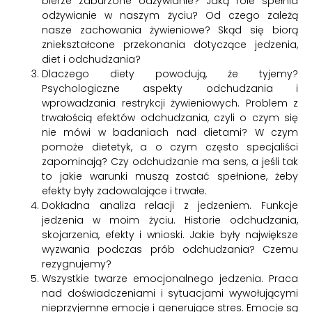
bierze zaburzone odżywianie? Jaką role spełnia
odżywianie w naszym życiu? Od czego zależą
nasze zachowania żywieniowe? Skąd się biorą
zniekształcone przekonania dotyczące jedzenia,
diet i odchudzania?
Dlaczego diety powodują, że tyjemy?
Psychologiczne aspekty odchudzania i
wprowadzania restrykcji żywieniowych. Problem z
trwałością efektów odchudzania, czyli o czym się
nie mówi w badaniach nad dietami? W czym
pomoże dietetyk, a o czym często specjaliści
zapominają? Czy odchudzanie ma sens, a jeśli tak
to jakie warunki muszą zostać spełnione, żeby
efekty były zadowalające i trwałe.
Dokładna analiza relacji z jedzeniem. Funkcje
jedzenia w moim życiu. Historie odchudzania,
skojarzenia, efekty i wnioski. Jakie były największe
wyzwania podczas prób odchudzania? Czemu
rezygnujemy?
Wszystkie twarze emocjonalnego jedzenia. Praca
nad doświadczeniami i sytuacjami wywołującymi
nieprzyjemne emocje i generujące stres. Emocje są