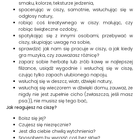
smaku, kolorze, teksturze jedzenia,
spacerując w ciszy, samotnie, wsłuchując się w
odgłosy natury,
robiąc coś kreatywnego w ciszy: malując, czy
robiąc świąteczne ozdoby,
spotykając się z innymi osobami, przebywać w
ciszy, skupiając uwagę na sobie,
sprawdzić jak nam się pracuje w ciszy, a jak kiedy
gra muzyka, czy zauważasz różnicę?
zaparz sobie herbatę lub zrób kawę w najlepszej
filiżance, usiądź wygodnie i wsłuchaj się w ciszę,
czując tylko zapach ulubionego napoju,
wsłuchaj się w deszcz, wiatr, dźwięki natury,
wsłuchaj się wieczorem w dźwięki domu, zauważ, że
nigdy nie jest zupełnie cicho (zwłaszcza, jeśli masz
psa:)), nie musisz się tego bać,
Jak reagujesz na ciszę?
Boisz się jej?
Czujesz się niezręcznie?
Jest dla ciebie chwilą wytchnienia?
Sposobem by wyrazić coś bez słów?