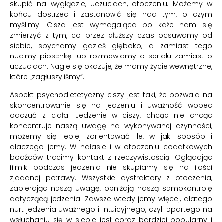
skupić na wyglądzie, uczuciach, otoczeniu. Możemy w
końcu dostrzec i zastanowić się nad tym, o czym
myślimy. Cisza jest wymagająca bo każe nam się
zmierzyć z tym, co przez dłuższy czas odsuwamy od
siebie, spychamy gdzieś głęboko, a zamiast tego
nucimy piosenkę lub rozmawiamy o serialu zamiast o
uczuciach. Nagle się okazuje, że mamy życie wewnętrzne,
które „zagłuszyliśmy”.
Aspekt psychodietetyczny ciszy jest taki, że pozwala na
skoncentrowanie się na jedzeniu i uważność wobec
odczuć z ciała. Jedzenie w ciszy, chcąc nie chcąc
koncentruje naszą uwagę na wykonywanej czynności,
możemy się lepiej zorientować ile, w jaki sposób i
dlaczego jemy. W hałasie i w otoczeniu dodatkowych
bodźców tracimy kontakt z rzeczywistością. Oglądając
filmik podczas jedzenia nie skupiamy się na ilości
zjadanej potrawy. Wszystkie dystraktory z otoczenia,
zabierając naszą uwagę, obniżają naszą samokontrolę
dotyczącą jedzenia. Zawsze wtedy jemy więcej, dlatego
nurt jedzenia uważnego i intuicyjnego, czyli opartego na
wsłuchaniu się w siebie jest coraz bardziej popularny i