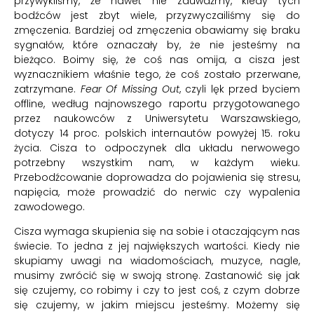
przywykliśmy, że nawet nie zauważmy, kiedy tych
bodźców jest zbyt wiele, przyzwyczailiśmy się do
zmęczenia. Bardziej od zmęczenia obawiamy się braku
sygnałów, które oznaczały by, że nie jesteśmy na
bieżąco. Boimy się, że coś nas omija, a cisza jest
wyznacznikiem właśnie tego, że coś zostało przerwane,
zatrzymane.
Fear Of Missing Out
, czyli lęk przed byciem
offline, według najnowszego raportu przygotowanego
przez naukowców z Uniwersytetu Warszawskiego,
dotyczy 14 proc. polskich internautów powyżej 15. roku
życia. Cisza to odpoczynek dla układu nerwowego
potrzebny wszystkim nam, w każdym wieku.
Przebodźcowanie doprowadza do pojawienia się stresu,
napięcia, może prowadzić do nerwic czy wypalenia
zawodowego.
Cisza wymaga skupienia się na sobie i otaczającym nas
świecie. To jedna z jej największych wartości. Kiedy nie
skupiamy uwagi na wiadomościach, muzyce, nagle,
musimy zwrócić się w swoją stronę. Zastanowić się jak
się czujemy, co robimy i czy to jest coś, z czym dobrze
się czujemy, w jakim miejscu jesteśmy. Możemy się