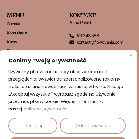
MENU
KONTAKT
Anna Paluch
O mnie
Konsultacje
511 343 588
Kursy
kontakt@flowbyania.com
Blog
Cenimy Twoją prywatność
Kontakt
Używamy plików cookie, aby ulepszyć komfort
przeglądania, wyświetlać spersonalizowane reklamy i
NEWSLETTER
treści oraz analizować ruch w naszej witrynie. Klikając
„Akceptuj wszystkie”, wyrażasz zgodę na używanie
przez nas plików cookie. Więcej informacji w
naszej
polityce prywatności.
ZAPISUJĘ SIĘ!
Dostosuj
Odrzuć wszystkie