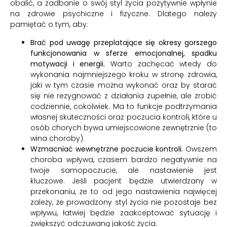
obalić, a zadbanie o swój styl życia pozytywnie wpłynie
na zdrowie psychiczne i fizyczne. Dlatego należy
pamiętać o tym, aby:
Brać pod uwagę przeplatające się okresy gorszego
funkcjonowania w sferze emocjonalnej, spadku
motywacji i energii.
Warto zachęcać wtedy do
wykonania najmniejszego kroku w stronę zdrowia,
jaki w tym czasie można wykonać oraz by starać
się nie rezygnować z działania zupełnie, ale zrobić
codziennie, cokolwiek. Ma to funkcje podtrzymania
własnej skuteczności oraz poczucia kontroli, które u
osób chorych bywa umiejscowione zewnętrznie (to
wina choroby).
Wzmacniać wewnętrzne poczucie kontroli.
Owszem
choroba wpływa, czasem bardzo negatywnie na
twoje samopoczucie, ale nastawienie jest
kluczowe. Jeśli pacjent będzie utwierdzany w
przekonaniu, że to od jego nastawienia najwięcej
zależy, że prowadzony styl życia nie pozostaje bez
wpływu, łatwiej będzie zaakceptować sytuację i
zwiększyć odczuwaną jakość życia.