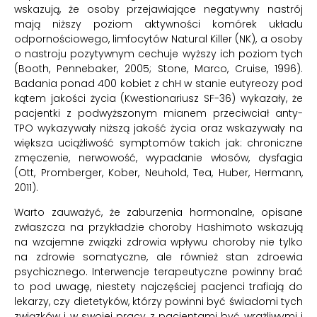
wskazują, że osoby przejawiające negatywny nastrój
mają niższy poziom aktywności komórek układu
odpornościowego, limfocytów Natural Killer (NK), a osoby
o nastroju pozytywnym cechuje wyższy ich poziom tych
(Booth, Pennebaker, 2005; Stone, Marco, Cruise, 1996).
Badania ponad 400 kobiet z chH w stanie eutyreozy pod
kątem jakości życia (Kwestionariusz SF-36) wykazały, że
pacjentki z podwyższonym mianem przeciwciał anty-
TPO wykazywały niższą jakość życia oraz wskazywały na
większa uciążliwość symptomów takich jak: chroniczne
zmęczenie, nerwowość, wypadanie włosów, dysfagia
(Ott, Promberger, Kober, Neuhold, Tea, Huber, Hermann,
2011).
Warto zauważyć, że zaburzenia hormonalne, opisane
zwłaszcza na przykładzie choroby Hashimoto wskazują
na wzajemne związki zdrowia wpływu choroby nie tylko
na zdrowie somatyczne, ale również stan zdroewia
psychicznego. Interwencje terapeutyczne powinny brać
to pod uwagę, niestety najczęściej pacjenci trafiają do
lekarzy, czy dietetyków, którzy powinni być świadomi tych
związków i w swojej pracy z pacjentami być wrażliwymi i