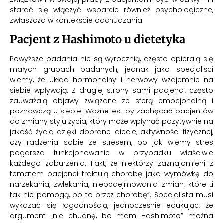
starać się włączyć wsparcie również psychologiczne,
zwłaszcza w kontekście odchudzania.
Pacjent z Hashimoto u dietetyka
Powyższe badania nie są wyrocznią, często opierają się
małych grupach badanych, jednak jako specjaliści
wiemy, że układ hormonalny i nerwowy wzajemnie na
siebie wpływają. Z drugiej strony sami pacjenci, często
zauważają objawy związane ze sferą emocjonalną i
poznawczą u siebie. Ważne jest by zachęcać pacjentów
do zmiany stylu życia, który może wpłynąć pozytywnie na
jakość życia dzięki dobranej diecie, aktywności fizycznej,
czy radzenia sobie ze stresem, bo jak wiemy stres
pogarsza funkcjonowanie w przypadku właściwie
każdego zaburzenia. Fakt, że niektórzy zaznajomieni z
tematem pacjenci traktują chorobę jako wymówkę do
narzekania, zwlekania, niepodejmowania zmian, które „i
tak nie pomogą, bo to przez chorobę”. Specjalista musi
wykazać się łagodnością, jednocześnie edukując, że
argument „nie chudnę, bo mam Hashimoto” można