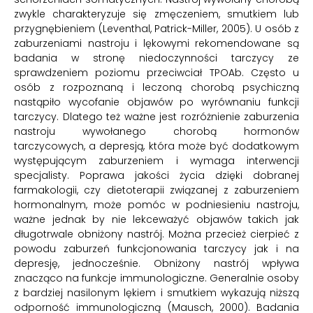
zwykle charakteryzuje się zmęczeniem, smutkiem lub
przygnębieniem (Leventhal, Patrick-Miller, 2005). U osób z
zaburzeniami nastroju i lękowymi rekomendowane są
badania w stronę niedoczynności tarczycy ze
sprawdzeniem poziomu przeciwciał TPOAb. Często u
osób z rozpoznaną i leczoną chorobą psychiczną
nastąpiło wycofanie objawów po wyrównaniu funkcji
tarczycy. Dlatego też ważne jest rozróżnienie zaburzenia
nastroju wywołanego chorobą hormonów
tarczycowych, a depresją, która może być dodatkowym
występującym zaburzeniem i wymaga interwencji
specjalisty. Poprawa jakości życia dzięki dobranej
farmakologii, czy dietoterapii związanej z zaburzeniem
hormonalnym, może pomóc w podniesieniu nastroju,
ważne jednak by nie lekceważyć objawów takich jak
długotrwale obniżony nastrój. Można przecież cierpieć z
powodu zaburzeń funkcjonowania tarczycy jak i na
depresję, jednocześnie. Obniżony nastrój wpływa
znacząco na funkcje immunologiczne. Generalnie osoby
z bardziej nasilonym lękiem i smutkiem wykazują niższą
odporność immunologiczną (Mausch, 2000). Badania