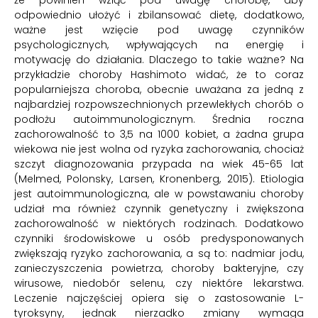
odpowiednio ułożyć i zbilansować dietę, dodatkowo,
ważne jest wzięcie pod uwagę czynników
psychologicznych, wpływających na energię i
motywację do działania. Dlaczego to takie ważne? Na
przykładzie choroby Hashimoto widać, że to coraz
popularniejsza choroba, obecnie uważana za jedną z
najbardziej rozpowszechnionych przewlekłych chorób o
podłożu autoimmunologicznym. Średnia roczna
zachorowalność to 3,5 na 1000 kobiet, a żadna grupa
wiekowa nie jest wolna od ryzyka zachorowania, chociaż
szczyt diagnozowania przypada na wiek 45-65 lat
(Melmed, Polonsky, Larsen, Kronenberg, 2015). Etiologia
jest autoimmunologiczna, ale w powstawaniu choroby
udział ma również czynnik genetyczny i zwiększona
zachorowalność w niektórych rodzinach. Dodatkowo
czynniki środowiskowe u osób predysponowanych
zwiększają ryzyko zachorowania, a są to: nadmiar jodu,
zanieczyszczenia powietrza, choroby bakteryjne, czy
wirusowe, niedobór selenu, czy niektóre lekarstwa.
Leczenie najczęściej opiera się o zastosowanie L-
tyroksyny, jednak nierzadko zmiany wymaga