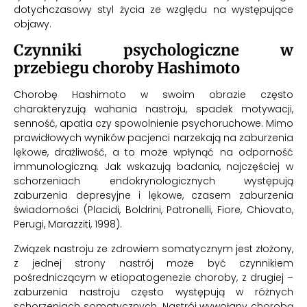
dotychczasowy styl życia ze względu na występujące
objawy.
Czynniki psychologiczne w
przebiegu choroby Hashimoto
Chorobę Hashimoto w swoim obrazie często
charakteryzują wahania nastroju, spadek motywacji,
senność, apatia czy spowolnienie psychoruchowe. Mimo
prawidłowych wyników pacjenci narzekają na zaburzenia
lękowe, drażliwość, a to może wpłynąć na odporność
immunologiczną. Jak wskazują badania, najczęściej w
schorzeniach endokrynologicznych występują
zaburzenia depresyjne i lękowe, czasem zaburzenia
świadomości (Placidi, Boldrini, Patronelli, Fiore, Chiovato,
Perugi, Marazziti, 1998).
Związek nastroju ze zdrowiem somatycznym jest złożony,
z jednej strony nastrój może być czynnikiem
pośredniczącym w etiopatogenezie choroby, z drugiej –
zaburzenia nastroju często występują w różnych
schorzeniach somatycznych. Nastrój wywołany chorobą