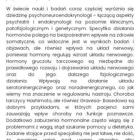
W świecie nauki i badań coraz częściej wyróżnia się
dziedzinę psychoneuroendokrynologii – łączącą aspekty
psychiatrii i endokrynologii na poziomie klinicznym,
patofizjologicznym i genetycznym. Specyfika działania
hormonów polega na bezpośrednim wpływie na zdrowie
somatyczne, co widoczne jest w wynikach badań i
objawach, ale również wpływa na układ nerwowy,
ponieważ hormony regulują wzrost układu nerwowego.
Hormony gruczołu tarczowego są niezbędne do
prawidłowego rozwoju i dojrzewania układu nerwowego
oraz do jego dalszego fizjologicznego
działania. Wpływają na działanie układu
serotoninergicznego oraz noradrenergicznego, co jak
wiemy ma znaczenie w regulowaniu nastroju. Choroba
tarczycy Hashimoto, ale również Gravesa- Basedowa są
dobrymi przykładami, w których pacjenci sami
zauważają wpływ choroby na funkcje poznawcze.
Dodatkowo zaburzenia hormonalne często wiążą się z
problemami z wagą, stąd szukanie pomocy u dietetyka.
Zadanie stojące przed specjalistą nie jest łatwe, nie dość,
że powinien wziąć pod uwagę chorobę, aby