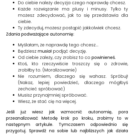
Do ciebie należy decyzja czego naprawdę chcesz.
Każde rozwiązanie ma plusy i minusy. Tylko ty
możesz zdecydować, jak to się przedstawia dla
ciebie.
Ty zdecyduj, możesz postąpić jakkolwiek chcesz.
Zdania podważające autonomię:
Myślałam, że naprawdę tego chcesz…
Będziesz
musiał
podjąć decyzję.
Od ciebie zależy, czy zrobisz to co
powinieneś
.
Ktoś, kto rzeczywiście troszczy się o zdrowie,
zrobiłby to. (Moralizowanie)
Nie rozumiem, dlaczego się wahasz. Spróbuj!
(Nakaz, lepiej powiedzieć, dlaczego mógłbyś
zechcieć spróbować)
Musisz przynajmniej spróbować.
Wiesz, że stać cię na więcej.
Jeśli już wiesz jak wzmocnić autonomię, pora
przeanalizować Metodę krok po kroku, zrobimy to w
następnym artykule. Tymczasem odpowiednio się
przygotuj. Sprawdź na sobie lub najbliższych jak działa