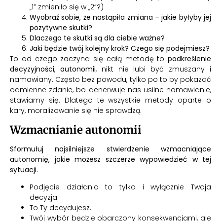
„1” zmieniło się w „2”?)
Wyobraź sobie, że nastąpiła zmiana – jakie byłyby jej
pozytywne skutki?
Dlaczego te skutki są dla ciebie ważne?
Jaki będzie twój kolejny krok? Czego się podejmiesz?
To od czego zaczyna się całą metodę to
podkreślenie
decyzyjności
,
autonomii
, nikt nie lubi być zmuszany i
namawiany. Często bez powodu, tylko po to by pokazać
odmienne zdanie, bo denerwuje nas usilne namawianie,
stawiamy się. Dlatego te wszystkie metody oparte o
kary, moralizowanie się nie sprawdzą.
Wzmacnianie autonomii
Sformułuj najsilniejsze stwierdzenie wzmacniające
autonomię, jakie możesz szczerze wypowiedzieć w tej
sytuacji.
Podjęcie działania to tylko i wyłącznie Twoja
decyzja.
To Ty decydujesz.
Twój wybór będzie obarczony konsekwencjami, ale