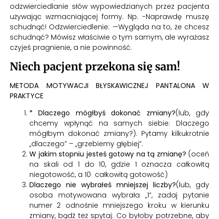
odzwierciedlanie słów wypowiedzianych przez pacjenta
używając wzmacniającej formy. Np. -Naprawdę muszę
schudnąć! Odzwierciedlenie: —Wygląda na to, że chcesz
schudnąć? Mówisz właściwie o tym samym, ale wyrażasz
czyjeś pragnienie, a nie powinność.
Niech pacjent przekona się sam!
METODA MOTYWACJI BŁYSKAWICZNEJ PANTALONA W
PRAKTYCE
* Dlaczego mógłbyś dokonać zmiany?
(lub, gdy
chcemy wpłynąć na samych siebie: Dlaczego
mógłbym dokonać zmiany?). Pytamy kilkukrotnie
„dlaczego” – „grzebiemy głębiej”.
W jakim stopniu jesteś gotowy na tą zmianę?
(oceń
na skali od 1 do 10, gdzie 1 oznacza całkowitą
niegotowość, a 10 całkowitą gotowość)
Dlaczego nie wybrałeś mniejszej liczby?
(lub, gdy
osoba motywowana wybrała „1”, zadaj pytanie
numer 2 odnośnie mniejszego kroku w kierunku
zmiany, bądź też spytaj: Co byłoby potrzebne, aby