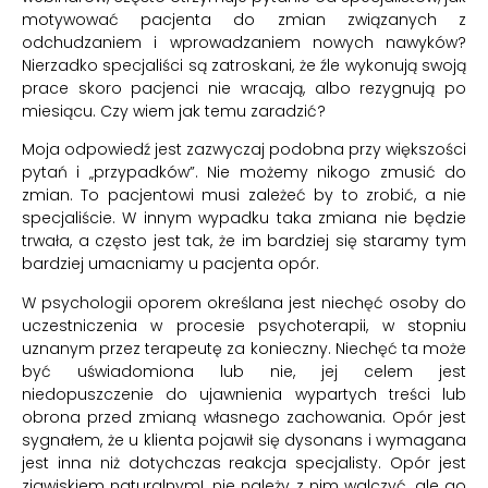
motywować pacjenta do zmian związanych z
odchudzaniem i wprowadzaniem nowych nawyków?
Nierzadko specjaliści są zatroskani, że źle wykonują swoją
prace skoro pacjenci nie wracają, albo rezygnują po
miesiącu. Czy wiem jak temu zaradzić?
Moja odpowiedź jest zazwyczaj podobna przy większości
pytań i „przypadków”. Nie możemy nikogo zmusić do
zmian. To pacjentowi musi zależeć by to zrobić, a nie
specjaliście. W innym wypadku taka zmiana nie będzie
trwała, a często jest tak, że im bardziej się staramy tym
bardziej umacniamy u pacjenta opór.
W psychologii oporem określana jest niechęć osoby do
uczestniczenia w procesie psychoterapii, w stopniu
uznanym przez terapeutę za konieczny. Niechęć ta może
być uświadomiona lub nie, jej celem jest
niedopuszczenie do ujawnienia wypartych treści lub
obrona przed zmianą własnego zachowania. Opór jest
sygnałem, że u klienta pojawił się dysonans i wymagana
jest inna niż dotychczas reakcja specjalisty. Opór jest
zjawiskiem naturalnym!, nie należy z nim walczyć, ale go