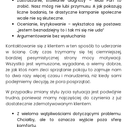
Zastraszanie, stawianie diagnozy – Musi Pan to
zrobić. Nasz mózg nie lubi przymusu. A jak pokazują
liczne badania, te drastyczne kampanie społeczne
wcale nie są skuteczne.
Ocenianie, krytykowanie – wykształca się postawa:
„jestem beznadziejny to i tak mi się nie uda”
Argumentowanie bez wysłuchania
Kontaktowanie się z klientem w ten sposób to uderzanie
w ścianę. Cały czas trzymamy się tej ciemniejszej,
bardziej pesymistycznej strony mocy motywacji.
Wszystko jest wymuszone, wygadane, a wiemy dobrze,
że jak ktoś nam zleci sprzątanie pokoju to zajmuje nam
to dwa razy więcej czasu i marudzenia, niż kiedy sami
podejmiemy decyzję, że pora posprzątać.
W przypadku zmiany stylu życia sytuacja jest podwójnie
trudna, ponieważ mamy najczęściej do czynienia z już
dostatecznie zdemotywowanym klientem:
Z wieloma wątpliwościami dotyczącymi problemu.
Chciałby, ale to oznacza wyjście poza sferę
komfortu.