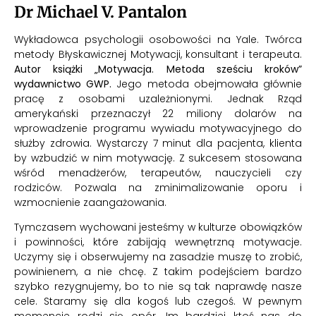
Dr Michael V. Pantalon
Wykładowca psychologii osobowości na Yale. Twórca
metody Błyskawicznej Motywacji, konsultant i terapeuta.
Autor książki „Motywacja. Metoda sześciu kroków”
wydawnictwo GWP.
Jego metoda obejmowała głównie
pracę z osobami uzależnionymi. Jednak Rząd
amerykański przeznaczył 22 miliony dolarów na
wprowadzenie programu wywiadu motywacyjnego do
służby zdrowia. Wystarczy 7 minut dla pacjenta, klienta
by wzbudzić w nim motywację. Z sukcesem stosowana
wśród menadżerów, terapeutów, nauczycieli czy
rodziców. Pozwala na zminimalizowanie oporu i
wzmocnienie zaangażowania.
Tymczasem wychowani jesteśmy w kulturze obowiązków
i powinności, które zabijają wewnętrzną motywacje.
Uczymy się i obserwujemy na zasadzie muszę to zrobić,
powinienem, a nie chcę. Z takim podejściem bardzo
szybko rezygnujemy, bo to nie są tak naprawdę nasze
cele. Staramy się dla kogoś lub czegoś. W pewnym
momencie rodzi się opór. Im bardziej ktoś nas do