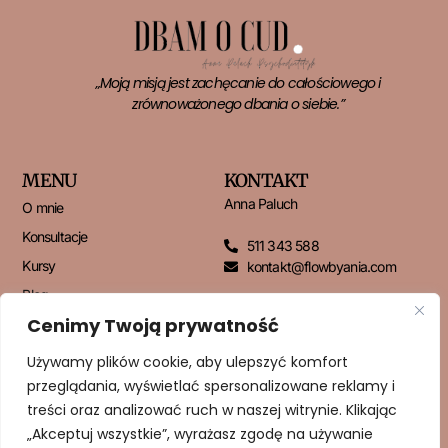
„Moją misją jest zachęcanie do całościowego i
zrównoważonego dbania o siebie.”
MENU
KONTAKT
Anna Paluch
O mnie
Konsultacje
511 343 588
Kursy
kontakt@flowbyania.com
Blog
Cenimy Twoją prywatność
Kontakt
Używamy plików cookie, aby ulepszyć komfort
przeglądania, wyświetlać spersonalizowane reklamy i
NEWSLETTER
treści oraz analizować ruch w naszej witrynie. Klikając
„Akceptuj wszystkie”, wyrażasz zgodę na używanie