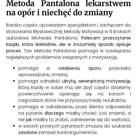
Metoda Pantalona lekarstwem
na opór i niechęć do zmiany
Bardzo często opowiadam specjalistom i zachęcam do
stosowania Błyskawicznej Metody Motywacji w 6 krokach
autorstwa Micheala Pantalona.
Polecam przeczytanie
książki, która dokładnie, ale w zrozumiały sposób opisuje
proces
. Tzw. Metoda Pantalona pomaga w rozwiązaniu
największych problemów związanych z motywacją:
pomaga w
osłabieniu oporu
przeciwko
wprowadzaniu zmiany,
pomaga odnaleźć
ukrytą, wewnętrzną motywację
,
którą każdy w sobie ma, ale zbyt często działamy
powierzchownie opierając się na karach i
nagrodach, które nie przynoszą trwały rezultatów,
pomaga w odnalezieniu przez klienta odpowiedzi
na pytanie
dlaczego
miałby chcieć coś zmienić, a
nie
jak
miałby to zrobić, odniesienie się do wartości,
w swoich prostych pytaniach zmusza do szukania
zasobów
zamiast kontrargumentów,