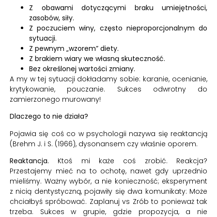
Z obawami dotyczącymi braku umiejętności,
zasobów, siły.
Z poczuciem winy, często nieproporcjonalnym do
sytuacji.
Z pewnym „wzorem” diety.
Z brakiem wiary we własną skuteczność.
Bez określonej wartości zmiany.
A my w tej sytuacji dokładamy sobie: karanie, ocenianie,
krytykowanie, pouczanie. Sukces odwrotny do
zamierzonego murowany!
Dlaczego to nie działa?
Pojawia się coś co w psychologii nazywa się reaktancją
(Brehm J. i S. (1966), dysonansem czy właśnie oporem.
Reaktancja.
Ktoś mi każe coś zrobić. Reakcja?
Przestajemy mieć na to ochotę, nawet gdy uprzednio
mieliśmy. Ważny wybór, a nie konieczność; eksperyment
z nicią dentystyczną, pojawiły się dwa komunikaty: Może
chciałbyś spróbować. Zaplanuj vs Zrób to ponieważ tak
trzeba. Sukces w grupie, gdzie propozycja, a nie