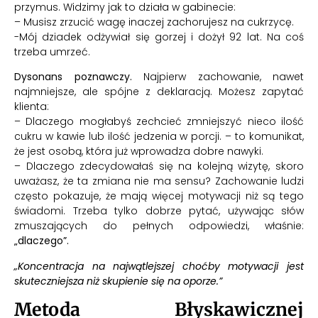
przymus. Widzimy jak to działa w gabinecie:
– Musisz zrzucić wagę inaczej zachorujesz na cukrzycę.
-Mój dziadek odżywiał się gorzej i dożył 92 lat. Na coś
trzeba umrzeć.
Dysonans poznawczy.
Najpierw zachowanie, nawet
najmniejsze, ale spójne z deklaracją. Możesz zapytać
klienta:
– Dlaczego mogłabyś zechcieć zmniejszyć nieco ilość
cukru w kawie lub ilość jedzenia w porcji. – to komunikat,
że jest osobą, która już wprowadza dobre nawyki.
– Dlaczego zdecydowałaś się na kolejną wizytę, skoro
uważasz, że ta zmiana nie ma sensu? Zachowanie ludzi
często pokazuje, że mają więcej motywacji niż są tego
świadomi. Trzeba tylko dobrze pytać, używając słów
zmuszających do pełnych odpowiedzi, właśnie:
„dlaczego”.
„Koncentracja na najwątlejszej choćby motywacji jest
skuteczniejsza niż skupienie się na oporze.”
Metoda Błyskawicznej