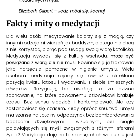
niezdrowych myśli.
Elizabeth Gilbert – Jedz, módl się, kochaj
Fakty i mity o medytacji
Dla wielu osób medytowanie kojarzy się z magią, czy
innymi rodzajami wierzeń jak buddyzm, dlatego nie chcą
z niej korzystać, biorąc pod uwagę swoją wiarę katolicką.
Medytacja wywodzi się z kultury wschodu,
może być
powiązana z wiarą, ale nie musi.
Powinno się ją traktować
jako narzędzie pomocne w higienie umysłu. Wielu
osobom medytacja kojarzy się również z określoną
pozycją, kwiatu lotosu i wydawaniu z siebie śmiesznych
dźwięków. Rezygnują, bo uważają to za dziwne
zachowanie, na które poważnemu człowiekowi brakuje
czasu. Bez sensu siedzieć i kontemplować. Ale czy
zastanawiasz się czasem, kiedy oprócz snu, twój umysł
ma szansę na totalny odpoczynek bez bombardowania
bodźcami dźwiękowymi i wizualnymi, bez ciągle
pojawiających się myśli związanych z różnymi sferami
życia? Medytacja daję na to szansę, choć wcale nie jest