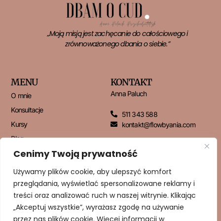
„Moją misją jest zachęcanie do całościowego i
zrównoważonego dbania o siebie.”
MENU
KONTAKT
Anna Paluch
O mnie
Konsultacje
511 343 588
Kursy
kontakt@flowbyania.com
Blog
Cenimy Twoją prywatność
Kontakt
Używamy plików cookie, aby ulepszyć komfort
przeglądania, wyświetlać spersonalizowane reklamy i
NEWSLETTER
treści oraz analizować ruch w naszej witrynie. Klikając
„Akceptuj wszystkie”, wyrażasz zgodę na używanie
przez nas plików cookie. Więcej informacji w