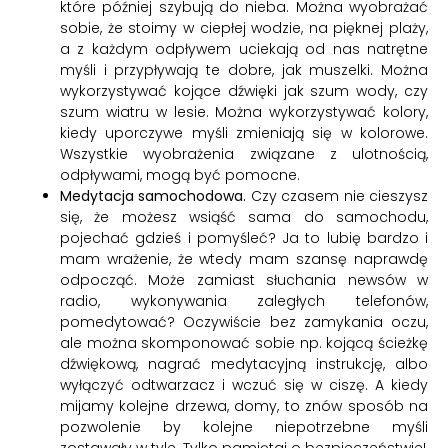
które później szybują do nieba. Można wyobrażać
sobie, że stoimy w ciepłej wodzie, na pięknej plaży,
a z każdym odpływem uciekają od nas natrętne
myśli i przypływają te dobre, jak muszelki. Można
wykorzystywać kojące dźwięki jak szum wody, czy
szum wiatru w lesie. Można wykorzystywać kolory,
kiedy uporczywe myśli zmieniają się w kolorowe.
Wszystkie wyobrażenia związane z ulotnością,
odpływami, mogą być pomocne.
Medytacja samochodowa.
Czy czasem nie cieszysz
się, że możesz wsiąść sama do samochodu,
pojechać gdzieś i pomyśleć? Ja to lubię bardzo i
mam wrażenie, że wtedy mam szansę naprawdę
odpocząć. Może zamiast słuchania newsów w
radio, wykonywania zaległych telefonów,
pomedytować? Oczywiście bez zamykania oczu,
ale można skomponować sobie np. kojącą ścieżkę
dźwiękową, nagrać medytacyjną instrukcję, albo
wyłączyć odtwarzacz i wczuć się w ciszę. A kiedy
mijamy kolejne drzewa, domy, to znów sposób na
pozwolenie by kolejne niepotrzebne myśli