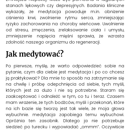
stanach lękowych czy depresyjnych. Badania kliniczne
wykazały, że medytacja powoduje m.in. obniżenie
ciśnienia krwi, zwolnienie rytmu serca, zmniejszając
ryzyko zachorowania na choroby wieńcowe. Uwolnienie
od stresu, zmęczenia, zrelaksowanie ciała i umysłu,
zmniejszenie napięcia mięśni sprawia, że wzrasta
zdolność naszego organizmu do regeneracji.
Jak medytować?
Po pierwsze, myślę, że warto odpowiedzieć sobie na
pytanie, czym dla ciebie jest medytacja i po co chcesz
ją praktykować? Dla mnie to sposób na zatrzymanie się
na chwilę i próbę odepchnięcia od siebie, tych myśli,
których jest za dużo i nie są potrzebne. Staram się
zaakceptować i odnaleźć w tym, co tu i teraz. Czasem
mam wrażenie, że tych bodźców, myśli i przekonań, które
na ich bazie się tworzą jest tak wiele, że moja głowa
wybuchnie. medytacja zapobiega temu wybuchowi.
Opróżnia ten zasobnik. Dlatego ja nie potrzebuje
siedzieć po turecku i wypowiadać „ommm”. Oczywiście