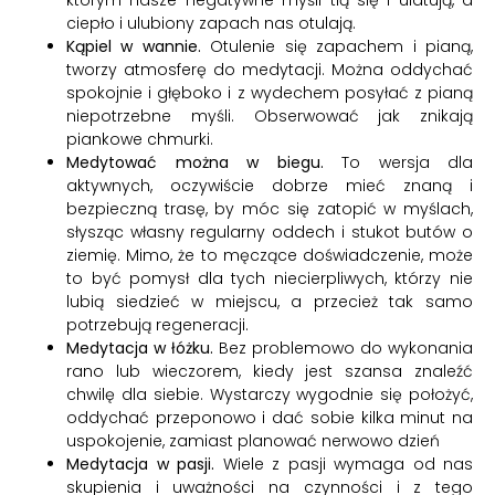
którym nasze negatywne myśli tlą się i ulatują, a
ciepło i ulubiony zapach nas otulają.
Kąpiel w wannie.
Otulenie się zapachem i pianą,
tworzy atmosferę do medytacji. Można oddychać
spokojnie i głęboko i z wydechem posyłać z pianą
niepotrzebne myśli. Obserwować jak znikają
piankowe chmurki.
Medytować można w biegu.
To wersja dla
aktywnych, oczywiście dobrze mieć znaną i
bezpieczną trasę, by móc się zatopić w myślach,
słysząc własny regularny oddech i stukot butów o
ziemię. Mimo, że to męczące doświadczenie, może
to być pomysł dla tych niecierpliwych, którzy nie
lubią siedzieć w miejscu, a przecież tak samo
potrzebują regeneracji.
Medytacja w łóżku.
Bez problemowo do wykonania
rano lub wieczorem, kiedy jest szansa znaleźć
chwilę dla siebie. Wystarczy wygodnie się położyć,
oddychać przeponowo i dać sobie kilka minut na
uspokojenie, zamiast planować nerwowo dzień
Medytacja w pasji.
Wiele z pasji wymaga od nas
skupienia i uważności na czynności i z tego