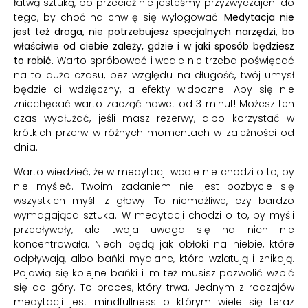
łatwą sztuką, bo przecież nie jesteśmy przyzwyczajeni do
tego, by choć na chwilę się wylogować.
Medytacja nie
jest też droga, nie potrzebujesz specjalnych narzędzi, bo
właściwie od ciebie zależy, gdzie i w jaki sposób będziesz
to robić.
Warto spróbować i wcale nie trzeba poświęcać
na to dużo czasu, bez względu na długość, twój umysł
będzie ci wdzięczny, a efekty widoczne. Aby się nie
zniechęcać warto zacząć nawet od 3 minut! Możesz ten
czas wydłużać, jeśli masz rezerwy, albo korzystać w
krótkich przerw w różnych momentach w zależności od
dnia.
Warto wiedzieć, że w medytacji wcale nie chodzi o to, by
nie myśleć. Twoim zadaniem nie jest pozbycie się
wszystkich myśli z głowy. To niemożliwe, czy bardzo
wymagająca sztuka. W medytacji chodzi o to, by myśli
przepływały, ale twoja uwaga się na nich nie
koncentrowała. Niech będą jak obłoki na niebie, które
odpływają, albo bańki mydlane, które wzlatują i znikają.
Pojawią się kolejne bańki i im też musisz pozwolić wzbić
się do góry. To proces, który trwa. Jednym z rodzajów
medytacji jest mindfullness o którym wiele się teraz