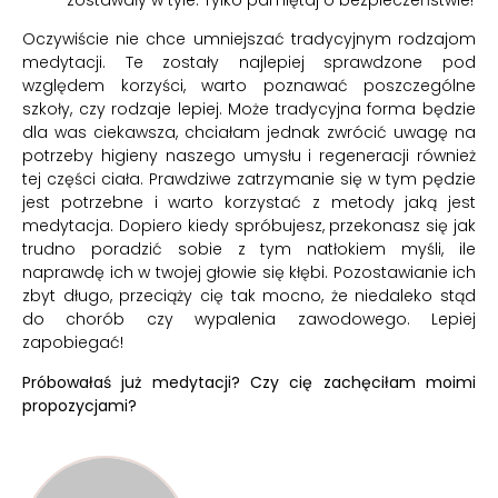
zostawały w tyle. Tylko pamiętaj o bezpieczeństwie!
Oczywiście nie chce umniejszać tradycyjnym rodzajom
medytacji. Te zostały najlepiej sprawdzone pod
względem korzyści, warto poznawać poszczególne
szkoły, czy rodzaje lepiej. Może tradycyjna forma będzie
dla was ciekawsza, chciałam jednak zwrócić uwagę na
potrzeby higieny naszego umysłu i regeneracji również
tej części ciała. Prawdziwe zatrzymanie się w tym pędzie
jest potrzebne i warto korzystać z metody jaką jest
medytacja. Dopiero kiedy spróbujesz, przekonasz się jak
trudno poradzić sobie z tym natłokiem myśli, ile
naprawdę ich w twojej głowie się kłębi. Pozostawianie ich
zbyt długo, przeciąży cię tak mocno, że niedaleko stąd
do chorób czy wypalenia zawodowego. Lepiej
zapobiegać!
Próbowałaś już medytacji? Czy cię zachęciłam moimi
propozycjami?