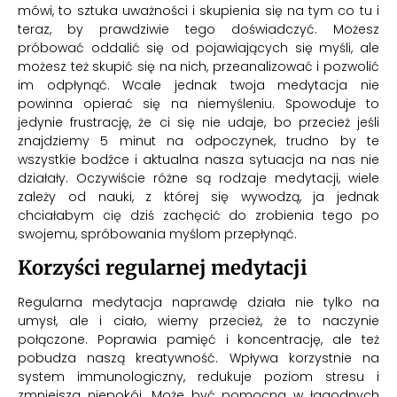
mówi, to sztuka uważności i skupienia się na tym co tu i
teraz, by prawdziwie tego doświadczyć. Możesz
próbować oddalić się od pojawiających się myśli, ale
możesz też skupić się na nich, przeanalizować i pozwolić
im odpłynąć. Wcale jednak twoja medytacja nie
powinna opierać się na niemyśleniu. Spowoduje to
jedynie frustrację, że ci się nie udaje, bo przecież jeśli
znajdziemy 5 minut na odpoczynek, trudno by te
wszystkie bodźce i aktualna nasza sytuacja na nas nie
działały. Oczywiście różne są rodzaje medytacji, wiele
zależy od nauki, z której się wywodzą, ja jednak
chciałabym cię dziś zachęcić do zrobienia tego po
swojemu, spróbowania myślom przepłynąć.
Korzyści regularnej medytacji
Regularna medytacja naprawdę działa nie tylko na
umysł, ale i ciało, wiemy przecież, że to naczynie
połączone. Poprawia pamięć i koncentrację, ale też
pobudza naszą kreatywność. Wpływa korzystnie na
system immunologiczny, redukuje poziom stresu i
zmniejsza niepokój. Może być pomocna w łagodnych