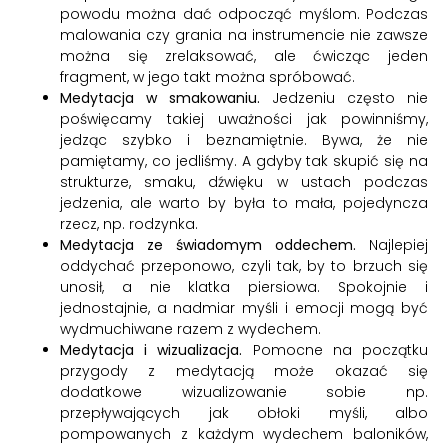
powodu można dać odpocząć myślom. Podczas
malowania czy grania na instrumencie nie zawsze
można się zrelaksować, ale ćwicząc jeden
fragment, w jego takt można spróbować.
Medytacja w smakowaniu.
Jedzeniu często nie
poświęcamy takiej uważności jak powinniśmy,
jedząc szybko i beznamiętnie. Bywa, że nie
pamiętamy, co jedliśmy. A gdyby tak skupić się na
strukturze, smaku, dźwięku w ustach podczas
jedzenia, ale warto by była to mała, pojedyncza
rzecz, np. rodzynka.
Medytacja ze świadomym oddechem.
Najlepiej
oddychać przeponowo, czyli tak, by to brzuch się
unosił, a nie klatka piersiowa. Spokojnie i
jednostajnie, a nadmiar myśli i emocji mogą być
wydmuchiwane razem z wydechem.
Medytacja i wizualizacja.
Pomocne na początku
przygody z medytacją może okazać się
dodatkowe wizualizowanie sobie np.
przepływających jak obłoki myśli, albo
pompowanych z każdym wydechem baloników,