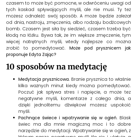
czasem to może być pomocne, w odwróceniu uwagi od
tych kaskad spływających myśli, ale nie musi. Ty też
możesz odnaleźć swój sposób. A może będzie zależał
od dnia, nastroju, zmęczenia, albo rodzaju bodźcowych
bomb. Czasem jest siła by siedzieć, czasem trzeba być
kłodą na łóżku. Bywa tak, że im większe zmęczenie, tym
więcej natrętnych myśli, wtedy najlepsze co można
zrobić to pomedytować.
Może pod prysznicem jak
proponuje Edyta Zając?
10 sposobów na medytację
Medytacja prysznicowa.
Branie prysznica to właśnie
kilka ważnych minut kiedy można pomedytować.
Poczuć jak spływa stres i napięcie, a może tez
negatywne myśli, komentarze z całego dnia, a
dzięki jednolitemu dźwiękowi możesz uspokoić
myśli.
Pachnące świece i wpatrywanie się w ogień
. Blask
świec ma dla mnie magiczną moc i to dobre
narzędzie do medytacji. Wpatrywanie się w ogień, z