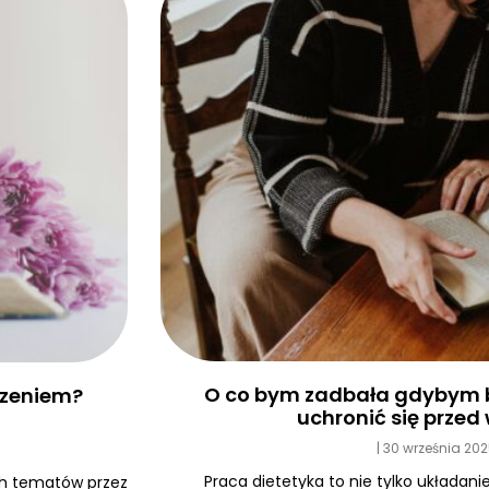
O co bym zadbała gdybym b
edzeniem?
uchronić się prze
30 września 20
Praca dietetyka to nie tylko układanie
ych tematów przez