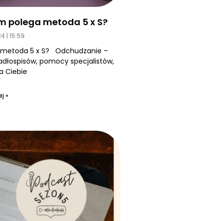
m polega metoda 5 x S?
24
15:59
 metoda 5 x S? Odchudzanie –
jadłospisów, pomocy specjalistów,
a Ciebie
j »