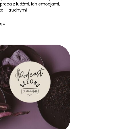
praca z ludźmi, ich emocjami,
to – trudnymi
j »