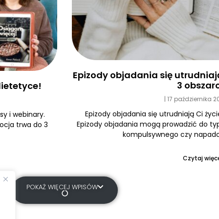
Epizody objadania się utrudniają 
3 obszar
ietetyce!
17 października 
Epizody objadania się utrudniają Ci życi
y i webinary.
Epizody objadania mogą prowadzić do typ
ocja trwa do 3
kompulsywnego czy napadow
Czytaj więce
POKAŻ WIĘCEJ WPISÓW