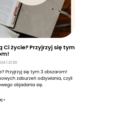
Ci życie? Przyjrzyj się tym
om!
2024
21:30
e? Przyjrzyj się tym 3 obszarom!
owych zaburzeń odżywiania, czyli
ego objadania się.
j »