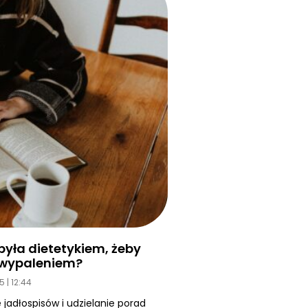
yła dietetykiem, żeby
d wypaleniem?
25
12:44
 jadłospisów i udzielanie porad