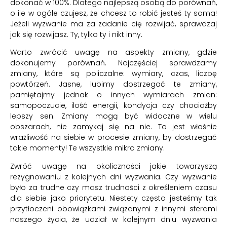
dokonać w 100%. Dlatego najlepszą osobą do porównań,
o ile w ogóle czujesz, że chcesz to robić jesteś ty sama!
Jeżeli wyzwanie ma za zadanie cię rozwijać, sprawdzaj
jak się rozwijasz. Ty, tylko ty i nikt inny.
Warto zwrócić uwagę na aspekty zmiany, gdzie
dokonujemy porównań. Najczęściej sprawdzamy
zmiany, które są policzalne: wymiary, czas, liczbę
powtórzeń. Jasne, lubimy dostrzegać te zmiany,
pamiętajmy jednak o innych wymiarach zmian:
samopoczucie, ilość energii, kondycja czy chociażby
lepszy sen. Zmiany mogą być widoczne w wielu
obszarach, nie zamykaj się na nie. To jest właśnie
wrażliwość na siebie w procesie zmiany, by dostrzegać
takie momenty! Te wszystkie mikro zmiany.
Zwróć uwagę na okoliczności jakie towarzyszą
rezygnowaniu z kolejnych dni wyzwania. Czy wyzwanie
było za trudne czy masz trudności z określeniem czasu
dla siebie jako priorytetu. Niestety często jesteśmy tak
przytłoczeni obowiązkami związanymi z innymi sferami
naszego życia, że udział w kolejnym dniu wyzwania