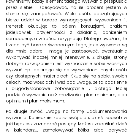
Powinniśmy każdy element takiego wyzwania przepuścić
przez siebie i zdecydować, na ile procent jestem w
stanie się zaangażować. Wiele osób, początkujących
bierze udział w bardzo wymagających wyzwaniach fit
trenerek okupując to bólem, kontuzjami, brakiem
jakiejkolwiek przyjemności z działania, obniżeniem
samooceny, a w końcu rezygnacją. Dlatego uważam, że
trzeba być bardzo świadomym tego, jakie wyzwania są
dla mnie dobre i mogę je zastosować, ewentualnie
wykonywać inaczej, mniej intensywnie. Z drugiej strony
dobrym rozwiązaniem jest wyznaczanie sobie własnych
wyzwań np. opierając się na wyzwaniach innych osób
czy dostępnych materiałach. Skup się na sobie, swoich
celach, możliwościach i weź pod uwagę, że to codzienne
i długodystansowe zobowiązanie , dlatego lepiej
podzielić wyzwanie na 3 możliwości: plan minimum, plan
optimum i plan maksimum.
Po drugie zwróć uwagę na formę udokumentowania
wyzwania. Koniecznie zapisz swój plan, określ sposób w
jaki będziesz zaznaczać postępy. Możesz zakreślać dzień
w kalendarzu, zamalowywać kółka albo odrywać