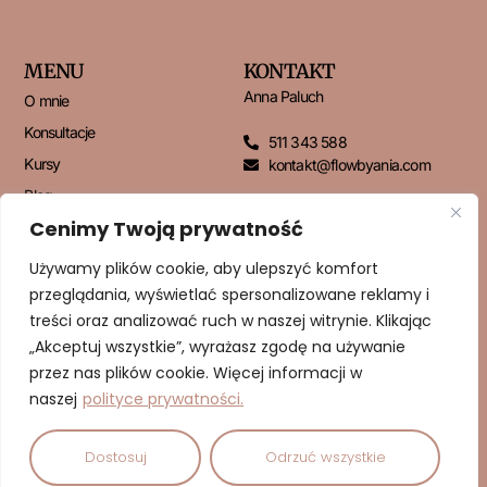
MENU
KONTAKT
Anna Paluch
O mnie
Konsultacje
511 343 588
Kursy
kontakt@flowbyania.com
Blog
Cenimy Twoją prywatność
Kontakt
Używamy plików cookie, aby ulepszyć komfort
przeglądania, wyświetlać spersonalizowane reklamy i
NEWSLETTER
treści oraz analizować ruch w naszej witrynie. Klikając
„Akceptuj wszystkie”, wyrażasz zgodę na używanie
przez nas plików cookie. Więcej informacji w
naszej
polityce prywatności.
ZAPISUJĘ SIĘ!
Dostosuj
Odrzuć wszystkie