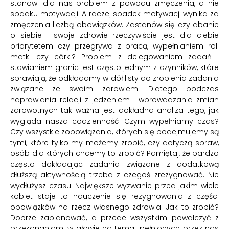
stanowi dla nas problem z powodu zmęczenia, a nie
spadku motywacji. A raczej spadek motywacji wynika za
zmęczenia liczbą obowiązków. Zastanów się czy dbanie
o siebie i swoje zdrowie rzeczywiście jest dla ciebie
priorytetem czy przegrywa z pracą, wypełnianiem roli
matki czy córki? Problem z delegowaniem zadań i
stawianiem granic jest często jednym z czynników, które
sprawiają, że odkładamy w dół listy do zrobienia zadania
związane ze swoim zdrowiem. Dlatego podczas
naprawiania relacji z jedzeniem i wprowadzania zmian
zdrowotnych tak ważna jest dokładna analiza tego, jak
wygląda nasza codzienność. Czym wypełniamy czas?
Czy wszystkie zobowiązania, których się podejmujemy są
tymi, które tylko my możemy zrobić, czy dotyczą spraw,
osób dla których chcemy to zrobić? Pamiętaj, że bardzo
często dokładając zadania związane z dodatkową
dłuższą aktywnością trzeba z czegoś zrezygnować. Nie
wydłużysz czasu. Największe wyzwanie przed jakim wiele
kobiet staje to nauczenie się rezygnowania z części
obowiązków na rzecz własnego zdrowia. Jak to zrobić?
Dobrze zaplanować, a przede wszystkim powalczyć z
przekonaniami w głowie na temat pełnionych przez nas