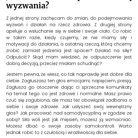
wyzwania?
Z jednej strony zachęcam do zmian, do podejmowania
wyzwań i działań na rzecz zdrowia. Z drugiej strony
apeluje o wsłuchanie się w siebie i swoje ciało. Co robić
w takim razie, kiedy czujemy, że nie mamy siły i
motywacji do działania, a ostatnią rzeczą, którą chcemy
zrobić zamiast jedzenia jest spacer? Działać na siłę?
Odpuścić? Skąd mam wiedzieć, że odpuszczenie jest
dobrą decyzją, przecież miałam schudnąć?
Jestem pewna, że wiesz, co tak naprawdę jest dobre dla
ciebie. Zagłuszasz ten głos emocjami, napięciem, presją.
Zagłusza go otoczenie dając ci sprzeczne komunikaty
na temat tego co jest zdrowe i normalne. Masz prawo
czuć się zagubiona, ale masz też obowiązek zadbania o
siebie i swoje zdrowie. Jak usłyszeć swój wewnętrzny
głos? Jak pracować nad samodyscypliną w zgodzie ze
sobą? Siła woli jest jak mięsień, możesz ją wzmacniać.
Możesz dbać o swoje zasoby samokontroli. Warto
jednak robić to z czułością i wrażliwością dla siebie.