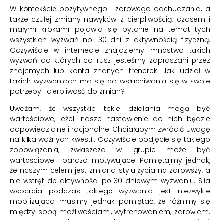
W kontekście pozytywnego i zdrowego odchudzania, a
także czułej zmiany nawyków z cierpliwością, czasem i
małymi krokami pojawia się pytanie na temat tych
wszystkich wyzwań np. 30 dni z aktywnością fizyczną.
Oczywiście w internecie znajdziemy mnóstwo takich
wyzwań do których co rusz jesteśmy zapraszani przez
znajomych lub konta znanych trenerek. Jak udział w
takich wyzwaniach ma się do wsłuchiwania się w swoje
potrzeby i cierpliwość do zmian?
Uważam, że wszystkie takie działania mogą być
wartościowe, jeżeli nasze nastawienie do nich będzie
odpowiedzialne i racjonalne. Chciałabym zwrócić uwagę
na kilka ważnych kwestii. Oczywiście podjęcie się takiego
zobowiązania, zwłaszcza w grupie może być
wartościowe i bardzo motywujące. Pamiętajmy jednak,
że naszym celem jest zmiana stylu życia na zdrowszy, a
nie wstręt do aktywności po 30 dniowym wyzwaniu. Siła
wsparcia podczas takiego wyzwania jest niezwykle
mobilizująca, musimy jednak pamiętać, że różnimy się
między sobą możliwościami, wytrenowaniem, zdrowiem.