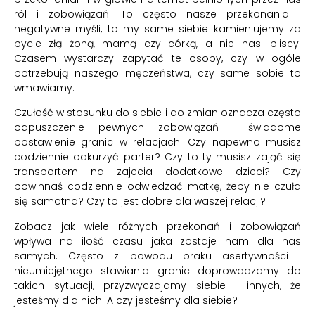
ról i zobowiązań. To często nasze przekonania i
negatywne myśli, to my same siebie kamieniujemy za
bycie złą żoną, mamą czy córką, a nie nasi bliscy.
Czasem wystarczy zapytać te osoby, czy w ogóle
potrzebują naszego męczeństwa, czy same sobie to
wmawiamy.
Czułość w stosunku do siebie i do zmian oznacza często
odpuszczenie pewnych zobowiązań i świadome
postawienie granic w relacjach. Czy napewno musisz
codziennie odkurzyć parter? Czy to ty musisz zająć się
transportem na zajecia dodatkowe dzieci? Czy
powinnaś codziennie odwiedzać matkę, żeby nie czuła
się samotna? Czy to jest dobre dla waszej relacji?
Zobacz jak wiele różnych przekonań i zobowiązań
wpływa na ilość czasu jaka zostaje nam dla nas
samych. Często z powodu braku asertywności i
nieumiejętnego stawiania granic doprowadzamy do
takich sytuacji, przyzwyczajamy siebie i innych, że
jesteśmy dla nich. A czy jesteśmy dla siebie?