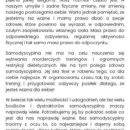
piękna jakiej ulegamy. Nasz rozmiar często jest w
naszym umyśle i żadne fizyczne zmiany, nie zmienią
naszego postrzegania siebie. Warto jednak pamiętać, że
jesteśmy też ważne i mamy prawo dbać o swoje
zdrowie, które powinno się wyrażać w odpowiednim,
czułym zaopiekowaniu własnego ciała. Masz prawo do
odpowiedniego odżywienia, regularnej aktywności
fizycznej i tak samo masz prawo do odpoczynku.
Samodyscyplina nie ma na celu nauczenia się
wytrwania morderczych treningów i ogromnych
restrykcji dietetycznych. Nie na tym polega zdrowa
samodyscyplina. Jej siła tkwi w robieniu tego, co dla
ciebie najlepsze. W organizowaniu czasu tak, by zrobić
trening i przygotować odżywczy posiłek dlatego, że
jesteś ważna dla siebie!
W świecie tak wielu możliwości i udogodnień, ale też wielu
bodźców i dystraktorów samodyscyplina znaczy
naprawdę wiele. Potrzebujemy jej, by pokazać sobie co
jest dla nas naprawdę ważne. Bez samodyscypliny
tracimy z oczu to, co najważniejsze i dajemy sobą