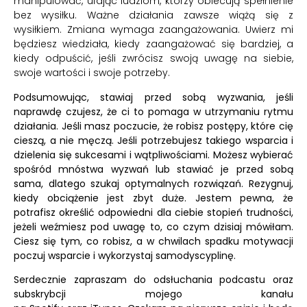
manipulować, ufając ludziom, którzy obiecują spełnienie
bez wysiłku. Ważne działania zawsze wiążą się z
wysiłkiem. Zmiana wymaga zaangażowania. Uwierz mi
będziesz wiedziała, kiedy zaangażować się bardziej, a
kiedy odpuścić, jeśli zwrócisz swoją uwagę na siebie,
swoje wartości i swoje potrzeby.
Podsumowując, stawiaj przed sobą wyzwania, jeśli
naprawdę czujesz, że ci to pomaga w utrzymaniu rytmu
działania. Jeśli masz poczucie, że robisz postępy, które cię
cieszą, a nie męczą. Jeśli potrzebujesz takiego wsparcia i
dzielenia się sukcesami i wątpliwościami. Możesz wybierać
spośród mnóstwa wyzwań lub stawiać je przed sobą
sama, dlatego szukaj optymalnych rozwiązań. Rezygnuj,
kiedy obciążenie jest zbyt duże. Jestem pewna, że
potrafisz określić odpowiedni dla ciebie stopień trudności,
jeżeli weźmiesz pod uwagę to, co czym dzisiaj mówiłam.
Ciesz się tym, co robisz, a w chwilach spadku motywacji
poczuj wsparcie i wykorzystaj samodyscyplinę.
Serdecznie zapraszam do odsłuchania podcastu oraz
subskrybcji mojego kanału