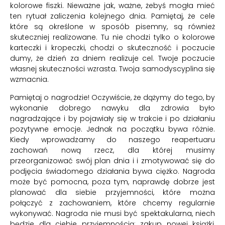
kolorowe fiszki. Nieważne jak, ważne, żebyś mogła mieć
ten rytuał zaliczenia kolejnego dnia. Pamiętaj, że cele
które są określone w sposób pisemny, są również
skuteczniej realizowane. Tu nie chodzi tylko o kolorowe
karteczki i kropeczki, chodzi o skuteczność i poczucie
dumy, że dzień za dniem realizuje cel. Twoje poczucie
własnej skuteczności wzrasta. Twoja samodyscyplina się
wzmacnia.
Pamiętaj o nagrodzie! Oczywiście, że dążymy do tego, by
wykonanie dobrego nawyku dla zdrowia było
nagradzające i by pojawiały się w trakcie i po działaniu
pozytywne emocje. Jednak na początku bywa różnie.
Kiedy wprowadzamy do naszego reapertuaru
zachowań nową rzecz, dla której musimy
przeorganizować swój plan dnia i i zmotywować się do
podjęcia świadomego działania bywa ciężko. Nagroda
może być pomocna, poza tym, naprawdę dobrze jest
planować dla siebie przyjemności, które można
połączyć z zachowaniem, które chcemy regularnie
wykonywać. Nagroda nie musi być spektakularna, niech
będzie dla ciebie przyjemnością: zakup nowej książki,