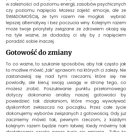
w zależności od poziomu energii, zasobów psychicznych
czy poziomu napięcia. Możesz zajeść emocje, ale ze
ŚWIADOMOŚCIĄ, że tym razem nie mogłaś wybrać
lepszej alternatywy i bez poczucia winy. Kolejnym razem
może twoje priorytety związane ze zdrowiem okażą się
na tyle ważne, że dodadzą ci siły by z napięciem
poradzić sobie inaczej.
Gotowość do zmiany
To co ważne, to szukanie sposobów, aby tak często jak
to możliwe mówić „tak” sprawom na których ci zależy. Nie
zastanawiaj się nad tymi rzeczami, które się nie
powiodły, ale kieruj swoją uwagę w stronę tego, co
możesz zrobić. Poszukiwanie punktu przełomowego
dotyczy dokonania analizy naszej gotowości by
powiedzieć tak działaniom, które mogą wywoływać
dyskomfort zwłaszcza na początku. Przez całe życie
dokonujemy wyborów związanych z gotowością. Gdy już
zaczniemy mówić tak, pewnym rzeczom, z każdym
kolejnym razem będzie nam łatwiej. Kiedy mówimy tak
dostatecznie często nasze życie się zmienia. Tylko to