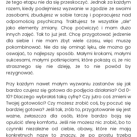
że tego etapu nie da się przeskoczyć. Jednak za każdym
razem, kiedy podejmiesz wyzwanie w zgodzie ze swoimi
zasobami, zbudujesz w sobie tarczę i popracujesz nad
odpornością psychiczną. Traktujesz te wszystkie „ale”
jako elementy zmiany. Chcę poćwiczyć i mam dużo
innych zajęć. Tak to już jest. Chcę przygotować jedzenie
dla siebie i nie mam zbyt wiele czasu, więc muszę
pokombinować. Nie da się ominąć lęku, ale można go
oswajać, to najlepszy sposób. Małymi krokami, małymi
sukcesami, małymi potknięciami, które pokażą ci, że nic
strasznego się nie dzieję, że to nie powód by
rezygnować.
Przy każdym nawet małym wyzwaniu zastanów się jak
bardzo czujesz się gotowa do podjęcia działania? Od 0-
10? Dlaczego wybrałaś taką cyfrę? Czy jutro coś zmieni w
Twojej gotowości? Czy możesz zrobić coś, by poczuć się
bardziej gotowa? Jeśli tak, zrób to, przygotowanie się jest
ważne, zwłaszcza dla osób, które bardzo boją się
opuścić sferę komfortu. Jeśli nie możesz nic zrobić, bo to
czynniki niezależne od ciebie, obawy, które nie mają
konkretnych nazw to znaczy, że po prostu trzeba