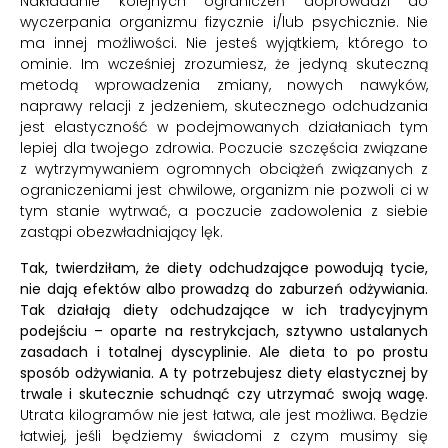
Nakładanie kolejnych ograniczeń doprowadzi do
wyczerpania organizmu fizycznie i/lub psychicznie. Nie
ma innej możliwości. Nie jesteś wyjątkiem, którego to
ominie. Im wcześniej zrozumiesz, że jedyną skuteczną
metodą wprowadzenia zmiany, nowych nawyków,
naprawy relacji z jedzeniem, skutecznego odchudzania
jest elastyczność w podejmowanych działaniach tym
lepiej dla twojego zdrowia. Poczucie szczęścia związane
z wytrzymywaniem ogromnych obciążeń związanych z
ograniczeniami jest chwilowe, organizm nie pozwoli ci w
tym stanie wytrwać, a poczucie zadowolenia z siebie
zastąpi obezwładniający lęk.
Tak, twierdziłam, że diety odchudzające powodują tycie,
nie dają efektów albo prowadzą do zaburzeń odżywiania.
Tak działają diety odchudzające w ich tradycyjnym
podejściu – oparte na restrykcjach, sztywno ustalanych
zasadach i totalnej dyscyplinie.
Ale dieta to po prostu
sposób odżywiania. A ty potrzebujesz diety elastycznej by
trwale i skutecznie schudnąć czy utrzymać swoją wagę.
Utrata kilogramów nie jest łatwa, ale jest możliwa. Będzie
łatwiej, jeśli będziemy świadomi z czym musimy się