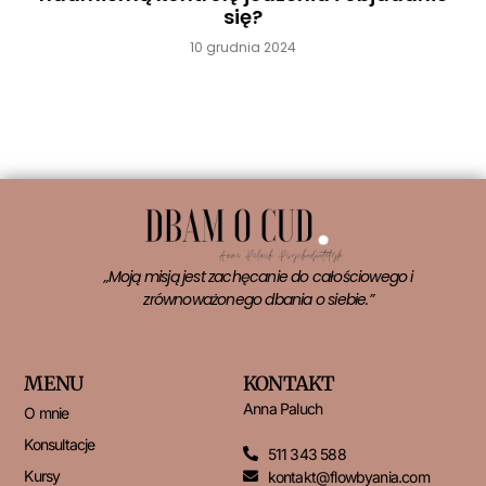
się?
10 grudnia 2024
Czytaj więcej »
„Moją misją jest zachęcanie do całościowego i
zrównoważonego dbania o siebie.”
MENU
KONTAKT
Anna Paluch
O mnie
Konsultacje
511 343 588
Kursy
kontakt@flowbyania.com