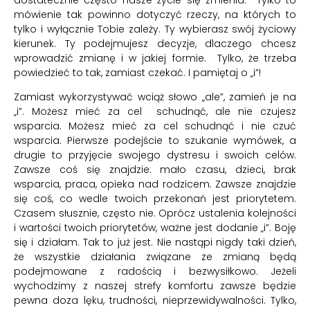
mówienie tak powinno dotyczyć rzeczy, na których to
tylko i wyłącznie Tobie zależy. Ty wybierasz swój życiowy
kierunek. Ty podejmujesz decyzje, dlaczego chcesz
wprowadzić zmianę i w jakiej formie. Tylko, że trzeba
powiedzieć to tak, zamiast czekać. I pamiętaj o „i”!
Zamiast wykorzystywać wciąż słowo „ale”, zamień je na
„i”. Możesz mieć za cel schudnąć, ale nie czujesz
wsparcia. Możesz mieć za cel schudnąć i nie czuć
wsparcia. Pierwsze podejście to szukanie wymówek, a
drugie to przyjęcie swojego dystresu i swoich celów.
Zawsze coś się znajdzie: mało czasu, dzieci, brak
wsparcia, praca, opieka nad rodzicem. Zawsze znajdzie
się coś, co wedle twoich przekonań jest priorytetem.
Czasem słusznie, często nie. Oprócz ustalenia kolejności
i wartości twoich priorytetów, ważne jest dodanie „i”. Boję
się i działam. Tak to już jest. Nie nastąpi nigdy taki dzień,
że wszystkie działania związane ze zmianą będą
podejmowane z radością i bezwysiłkowo. Jeżeli
wychodzimy z naszej strefy komfortu zawsze będzie
pewna doza lęku, trudności, nieprzewidywalności. Tylko,