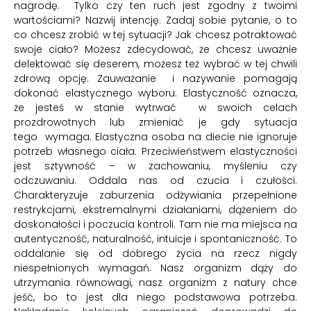
nagrodę. Tylko czy ten ruch jest zgodny z twoimi
wartościami? Nazwij intencję. Zadaj sobie pytanie, o to
co chcesz zrobić w tej sytuacji? Jak chcesz potraktować
swoje ciało? Możesz zdecydować, że chcesz uważnie
delektować się deserem, możesz też wybrać w tej chwili
zdrową opcję. Zauważanie i nazywanie pomagają
dokonać elastycznego wyboru. Elastyczność oznacza,
że jesteś w stanie wytrwać w swoich celach
prozdrowotnych lub zmieniać je gdy sytuacja
tego wymaga. Elastyczna osoba na diecie nie ignoruje
potrzeb własnego ciała. Przeciwieństwem elastyczności
jest sztywność – w zachowaniu, myśleniu czy
odczuwaniu. Oddala nas od czucia i czułości.
Charakteryzuje zaburzenia odżywiania przepełnione
restrykcjami, ekstremalnymi działaniami, dążeniem do
doskonałości i poczucia kontroli. Tam nie ma miejsca na
autentyczność, naturalność, intuicje i spontaniczność. To
oddalanie się od dobrego życia na rzecz nigdy
niespełnionych wymagań. Nasz organizm dąży do
utrzymania równowagi, nasz organizm z natury chce
jeść, bo to jest dla niego podstawowa potrzeba.