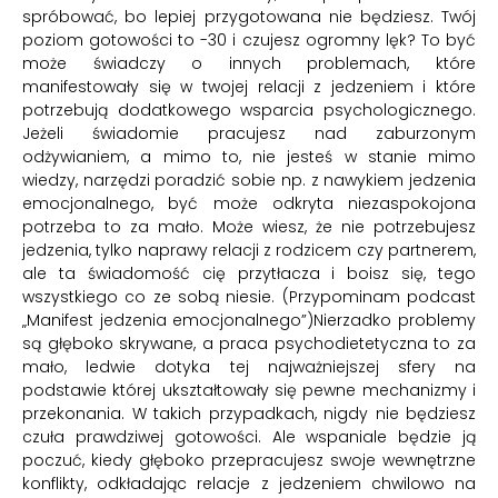
spróbować, bo lepiej przygotowana nie będziesz. Twój
poziom gotowości to -30 i czujesz ogromny lęk? To być
może świadczy o innych problemach, które
manifestowały się w twojej relacji z jedzeniem i które
potrzebują dodatkowego wsparcia psychologicznego.
Jeżeli świadomie pracujesz nad zaburzonym
odżywianiem, a mimo to, nie jesteś w stanie mimo
wiedzy, narzędzi poradzić sobie np. z nawykiem jedzenia
emocjonalnego, być może odkryta niezaspokojona
potrzeba to za mało. Może wiesz, że nie potrzebujesz
jedzenia, tylko naprawy relacji z rodzicem czy partnerem,
ale ta świadomość cię przytłacza i boisz się, tego
wszystkiego co ze sobą niesie.
(Przypominam podcast
„Manifest jedzenia emocjonalnego”)
Nierzadko problemy
są głęboko skrywane, a praca psychodietetyczna to za
mało, ledwie dotyka tej najważniejszej sfery na
podstawie której ukształtowały się pewne mechanizmy i
przekonania. W takich przypadkach, nigdy nie będziesz
czuła prawdziwej gotowości. Ale wspaniale będzie ją
poczuć, kiedy głęboko przepracujesz swoje wewnętrzne
konflikty, odkładając relacje z jedzeniem chwilowo na