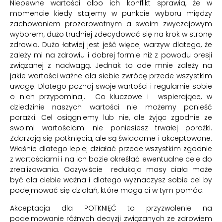
Niepewne wartości albo ich konflikt sprawia, że w
momencie kiedy stajemy w punkcie wyboru między
zachowaniem prozdrowotnym a swoim zwyczajowym
wyborem, dużo trudniej zdecydować się na krok w stronę
zdrowia. Dużo łatwiej jest jeść więcej warzyw dlatego, że
zależy mi na zdrowiu i dobrej formie niż z powodu presji
związanej z nadwagą. Jednak to ode mnie zależy na
jakie wartości ważne dla siebie zwrócę przede wszystkim
uwagę. Dlatego poznaj swoje wartości i regularnie sobie
o nich przypominaj. Co kluczowe i wspierające, w
dziedzinie naszych wartości nie możemy ponieść
porażki. Cel osiągniemy lub nie, ale żyjąc zgodnie ze
swoimi wartościami nie poniesiesz trwałej porażki.
Zdarzają się potknięcia, ale są świadome i akceptowane.
Właśnie dlatego lepiej działać przede wszystkim zgodnie
z wartościami i na ich bazie określać ewentualne cele do
zrealizowania. Oczywiście redukcja masy ciała może
być dla ciebie ważna i dlatego wyznaczysz sobie cel by
podejmować się działań, które mogą ci w tym pomóc.
Akceptacja dla POTKNIĘĆ to przyzwolenie na
podejmowanie różnych decyzji związanych ze zdrowiem