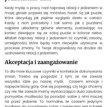
Kiedy myślę o pracy nad naprawą relacji z jedzeniem w
mojej głowie pojawia się mnóstwo haseł. Są jak puzzle,
które decydują jak pięknie wygląda dzieło w całości.
Każdy z nich potrzebny i tak samo jak z puzzlami,
najpierw układamy główne elementy, zostawiając na
koniec zlewające się ze sobą puzzle w kolorze nieba.
Alfabet naprawy relacji z jedzeniem to czynniki, zasoby,
umiejętności, które będą nam niezwykle użyteczne w
procesie zmiany. To Twoje drogowskazy na drodze do
uzdrowienia relacji z jedzeniem.
Akceptacja i zaangażowanie
To dla mnie kluczowe czynniki w kontekście dokonywania
zmian. Trzeba się pogodzić z tym, że nie zawsze
wszystko idzie po naszej myśli. Czasem emocje i
napięcie biorą górę. One się pojawiają, czy tego chcemy
czy nie. Nie zawsze mamy wystarczająco dużo zasobów,
pomysłów, możliwości by poradzić sobie z nimi inaczej
niż przez jedzenie. To normalne, że czasem jedynym
środkiem do poradzenia sobie z napięciem jest kubełek