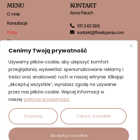
MENU
KONTAKT
Anna Paluch
O mnie
Konsultacje
511 343 588
Kursy
kontakt@flowbyania.com
Blog
Cenimy Twoją prywatność
Kontakt
Używamy plików cookie, aby ulepszyć komfort
przeglądania, wyświetlać spersonalizowane reklamy i
NEWSLETTER
treści oraz analizować ruch w naszej witrynie. Klikając
„Akceptuj wszystkie”, wyrażasz zgodę na używanie
przez nas plików cookie. Więcej informacji w
naszej
polityce prywatności.
ZAPISUJĘ SIĘ!
Dostosuj
Odrzuć wszystkie
© 2026 Dbam o Cud | Anna Paluch – Psychodietetyk | Wszelkie
Akceptuj wszystkie