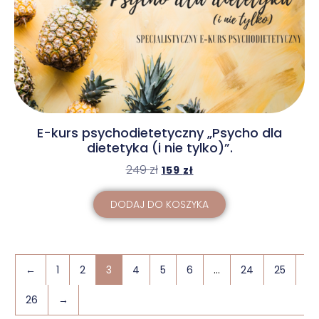
E-kurs psychodietetyczny „Psycho dla
dietetyka (i nie tylko)”.
249
zł
159
zł
DODAJ DO KOSZYKA
←
1
2
3
4
5
6
…
24
25
26
→