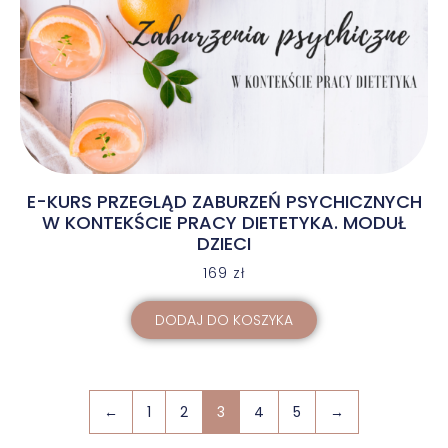
E-KURS PRZEGLĄD ZABURZEŃ PSYCHICZNYCH
W KONTEKŚCIE PRACY DIETETYKA. MODUŁ
DZIECI
169
zł
DODAJ DO KOSZYKA
←
1
2
3
4
5
→