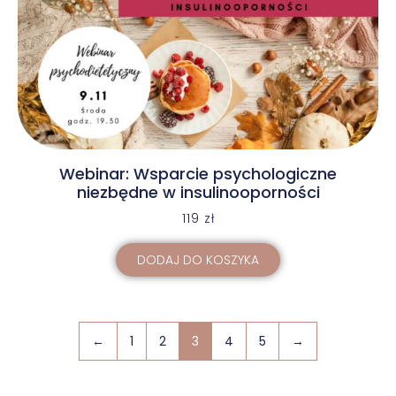
Webinar: Wsparcie psychologiczne
niezbędne w insulinooporności
119
zł
DODAJ DO KOSZYKA
←
1
2
3
4
5
→