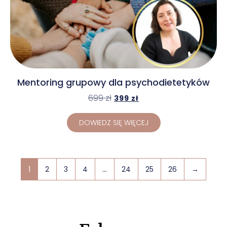
Mentoring grupowy dla psychodietetyków
699
zł
399
zł
DOWIEDZ SIĘ WIĘCEJ
1
2
3
4
…
24
25
26
→