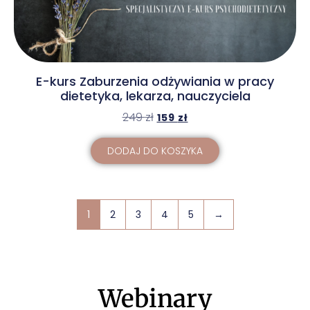
E-kurs Zaburzenia odżywiania w pracy
dietetyka, lekarza, nauczyciela
249
zł
159
zł
DODAJ DO KOSZYKA
1
2
3
4
5
→
Webinary