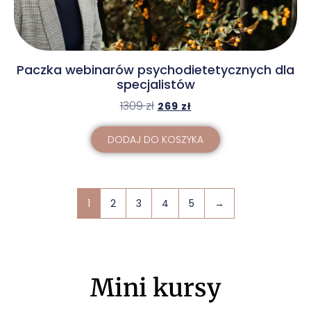
Paczka webinarów psychodietetycznych dla
specjalistów
1309
zł
269
zł
DODAJ DO KOSZYKA
1
2
3
4
5
→
Mini kursy