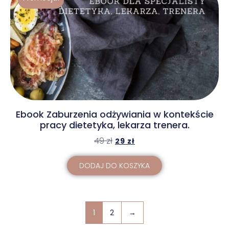
Ebook Zaburzenia odżywiania w kontekście
pracy dietetyka, lekarza trenera.
49
zł
29
zł
DODAJ DO KOSZYKA
1
2
→