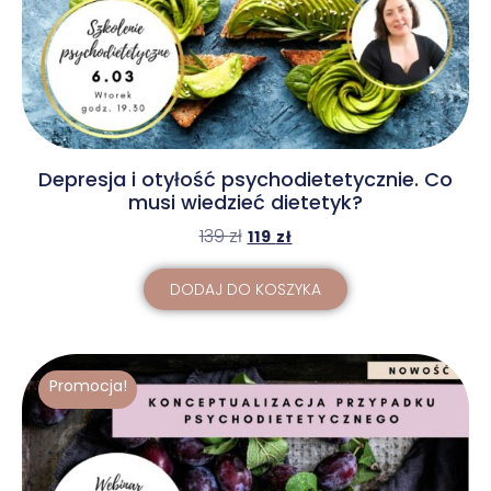
Depresja i otyłość psychodietetycznie. Co
musi wiedzieć dietetyk?
139
zł
119
zł
DODAJ DO KOSZYKA
Promocja!