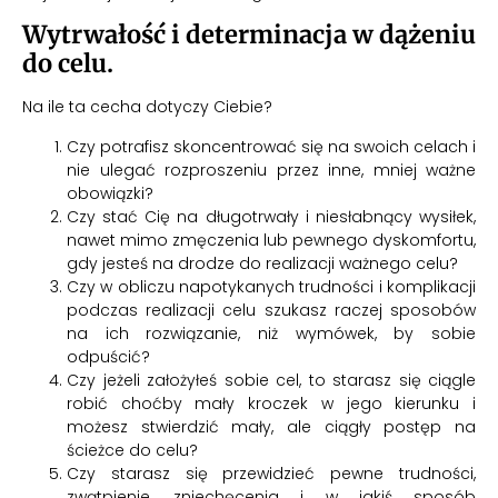
Wytrwałość i determinacja w dążeniu
do celu.
Na ile ta cecha dotyczy Ciebie?
Czy potrafisz skoncentrować się na swoich celach i
nie ulegać rozproszeniu przez inne, mniej ważne
obowiązki?
Czy stać Cię na długotrwały i niesłabnący wysiłek,
nawet mimo zmęczenia lub pewnego dyskomfortu,
gdy jesteś na drodze do realizacji ważnego celu?
Czy w obliczu napotykanych trudności i komplikacji
podczas realizacji celu szukasz raczej sposobów
na ich rozwiązanie, niż wymówek, by sobie
odpuścić?
Czy jeżeli założyłeś sobie cel, to starasz się ciągle
robić choćby mały kroczek w jego kierunku i
możesz stwierdzić mały, ale ciągły postęp na
ścieżce do celu?
Czy starasz się przewidzieć pewne trudności,
zwątpienie, zniechęcenia i w jakiś sposób