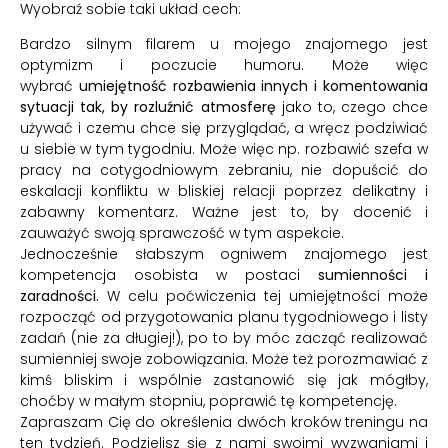
Wyobraź sobie taki układ cech:
Bardzo silnym filarem u mojego znajomego jest
optymizm i poczucie humoru. Może więc
wybrać
umiejętność rozbawienia innych i komentowania
sytuacji tak, by rozluźnić atmosferę
jako to, czego chce
używać i czemu chce się przyglądać, a wręcz podziwiać
u siebie w tym tygodniu. Może więc np. rozbawić szefa w
pracy na cotygodniowym zebraniu, nie dopuścić do
eskalacji konfliktu w bliskiej relacji poprzez delikatny i
zabawny komentarz. Ważne jest to, by docenić i
zauważyć swoją sprawczość w tym aspekcie.
Jednocześnie słabszym ogniwem znajomego jest
kompetencja osobista w postaci
sumienności i
zaradności.
W celu poćwiczenia tej umiejętności może
rozpocząć od przygotowania planu tygodniowego i listy
zadań (nie za długiej!), po to by móc zacząć realizować
sumienniej swoje zobowiązania. Może też porozmawiać z
kimś bliskim i wspólnie zastanowić się jak mógłby,
choćby w małym stopniu, poprawić tę kompetencję.
Zapraszam Cię do określenia dwóch kroków treningu na
ten tydzień. Podzielisz się z nami swoimi wyzwaniami i