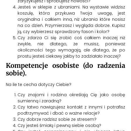
zaryzykujesz i spróbujesz nowości?
Jesteś w sklepie z ubraniami. Na wystawie widzisz
koszulę, która przykuwa Twoja uwagę, jest
oryginalna i całkiem inna, niż ubrania które nosisz
na co dzień. Przymierzasz i wygląda dobrze. Kupisz
ją, czy wybierzesz sprawdzony fason i kolor?
Czy zdarza Ci się zrobić coś całkiem inaczej niż
zwykle, nie dlatego, że musisz, ponieważ
okoliczności tego wymagają, ale dlatego, że po
prostu jesteś ciekawy jakby to zadziałało inaczej?
Kompetencje osobiste (do radzenia
sobie).
Na ile te cecha dotyczy Ciebie?
Czy znajomi i rodzina określają Cię jako osobę
sumienną i zaradną?
Czy łatwo nawiązujesz kontakt z innymi i potrafisz
podtrzymywać i dbać o ważne relacje?
Czy dobrze radzisz sobie ze stresem?
Czy jesteś śmiałą i pewną siebie osobą?