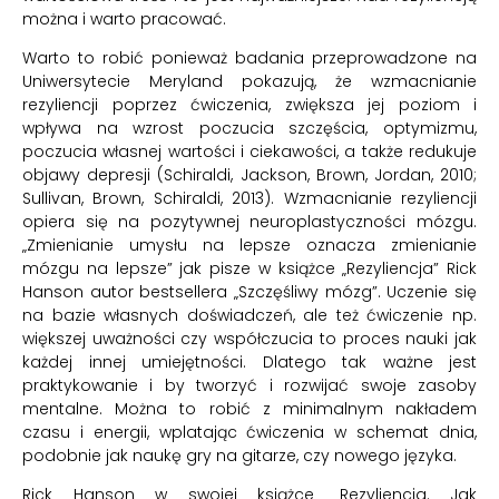
można i warto pracować.
Warto to robić ponieważ badania przeprowadzone na
Uniwersytecie Meryland pokazują, że wzmacnianie
rezyliencji poprzez ćwiczenia, zwiększa jej poziom i
wpływa na wzrost poczucia szczęścia, optymizmu,
poczucia własnej wartości i ciekawości, a także redukuje
objawy depresji (Schiraldi, Jackson, Brown, Jordan, 2010;
Sullivan, Brown, Schiraldi, 2013). Wzmacnianie rezyliencji
opiera się na pozytywnej neuroplastyczności mózgu.
„Zmienianie umysłu na lepsze oznacza zmienianie
mózgu na lepsze” jak pisze w książce „Rezyliencja” Rick
Hanson autor bestsellera „Szczęśliwy mózg”. Uczenie się
na bazie własnych doświadczeń, ale też ćwiczenie np.
większej uważności czy współczucia to proces nauki jak
każdej innej umiejętności. Dlatego tak ważne jest
praktykowanie i by tworzyć i rozwijać swoje zasoby
mentalne. Można to robić z minimalnym nakładem
czasu i energii, wplatając ćwiczenia w schemat dnia,
podobnie jak naukę gry na gitarze, czy nowego języka.
Rick Hanson w swojej książce „Rezyliencja. Jak