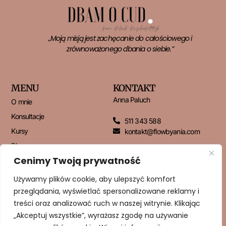
„Moją misją jest zachęcanie do całościowego i
zrównoważonego dbania o siebie.”
MENU
KONTAKT
Anna Paluch
O mnie
Konsultacje
511 343 588
Kursy
kontakt@flowbyania.com
Blog
Cenimy Twoją prywatność
Kontakt
Używamy plików cookie, aby ulepszyć komfort
przeglądania, wyświetlać spersonalizowane reklamy i
NEWSLETTER
treści oraz analizować ruch w naszej witrynie. Klikając
„Akceptuj wszystkie”, wyrażasz zgodę na używanie