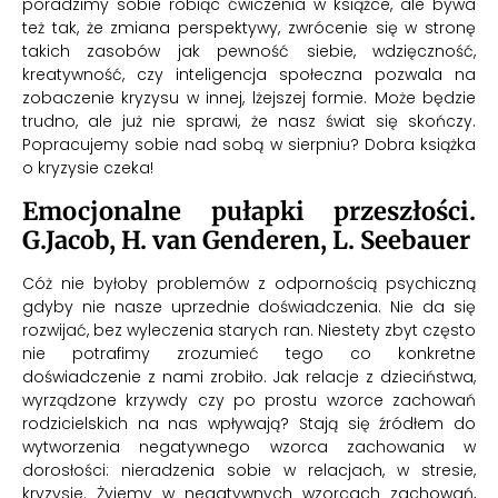
poradzimy sobie robiąc ćwiczenia w książce, ale bywa
też tak, że zmiana perspektywy, zwrócenie się w stronę
takich zasobów jak pewność siebie, wdzięczność,
kreatywność, czy inteligencja społeczna pozwala na
zobaczenie kryzysu w innej, lżejszej formie. Może będzie
trudno, ale już nie sprawi, że nasz świat się skończy.
Popracujemy sobie nad sobą w sierpniu? Dobra książka
o kryzysie czeka!
Emocjonalne pułapki przeszłości.
G.Jacob, H. van Genderen, L. Seebauer
Cóż nie byłoby problemów z odpornością psychiczną
gdyby nie nasze uprzednie doświadczenia. Nie da się
rozwijać, bez wyleczenia starych ran. Niestety zbyt często
nie potrafimy zrozumieć tego co konkretne
doświadczenie z nami zrobiło. Jak relacje z dzieciństwa,
wyrządzone krzywdy czy po prostu wzorce zachowań
rodzicielskich na nas wpływają? Stają się źródłem do
wytworzenia negatywnego wzorca zachowania w
dorosłości: nieradzenia sobie w relacjach, w stresie,
kryzysie. Żyjemy w negatywnych wzorcach zachowań,