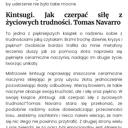
by uderzenie nie było takie mocne.
Kintsugi. Jak czerpać siłę z
życiowych trudności. Tomas Navarro
To jedna z piękniejszych książek o radzeniu sobie z
trudnościami jaką czytałam. Brzmi trochę dziwnie, kryzys i
piękna? Osobiście bardzo trafiła do mnie metafory
leczenia duszy jak za pomocą złota naprawia się
pęknięte ceramiczne naczynia, nadając im drugie życie,
tworząc unikaty.
Mistrzowie kintsugi naprawiają zniszczone ceramiczne
naczynia sklejając je przy użyciu złota, jednocześnie
pozostawiając ślady odbudowy. Wierzą bowiem, że takie
naczynie okazuje swoją kruchość, ale i siłę oraz piękno. W
swojej książce
„Kintsugi. Jak czerpać siłę z życiowych
trudności”
Tomas Navarro stara się przekonać, że
podobnie radzimy sobie doświadczając przeciwności
losu. Jesteśmy zachłanni i nieco naiwni wierząc, że nam
się nic złego nie powinno przytrafić. Z drugiej strony wielu
z nas twierdzi, że to nasz ból emocjonalny jest silniejszy,