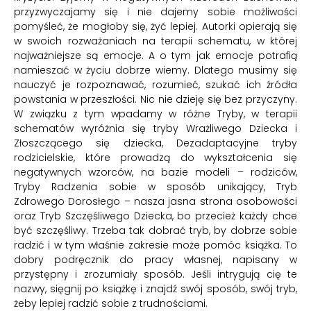
przyzwyczajamy się i nie dajemy sobie możliwości
pomyśleć, że mogłoby się, żyć lepiej. Autorki opierają się
w swoich rozważaniach na terapii schematu, w której
najważniejsze są emocje. A o tym jak emocje potrafią
namieszać w życiu dobrze wiemy. Dlatego musimy się
nauczyć je rozpoznawać, rozumieć, szukać ich źródła
powstania w przeszłości. Nic nie dzieję się bez przyczyny.
W związku z tym wpadamy w różne Tryby, w terapii
schematów wyróżnia się tryby Wrażliwego Dziecka i
Złoszczącego się dziecka, Dezadaptacyjne tryby
rodzicielskie, które prowadzą do wykształcenia się
negatywnych wzorców, na bazie modeli – rodziców,
Tryby Radzenia sobie w sposób unikający, Tryb
Zdrowego Dorosłego – nasza jasna strona osobowości
oraz Tryb Szczęśliwego Dziecka, bo przecież każdy chce
być szczęśliwy. Trzeba tak dobrać tryb, by dobrze sobie
radzić i w tym właśnie zakresie może pomóc książka. To
dobry podręcznik do pracy własnej, napisany w
przystępny i zrozumiały sposób. Jeśli intrygują cię te
nazwy, sięgnij po książkę i znajdź swój sposób, swój tryb,
żeby lepiej radzić sobie z trudnościami.