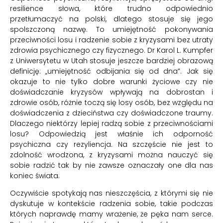
resilience słowa, które trudno odpowiednio
przetłumaczyć na polski, dlatego stosuje się jego
spolszczoną nazwę. To umiejętność pokonywania
przeciwności losu i radzenie sobie z kryzysami bez utraty
zdrowia psychicznego czy fizycznego. Dr Karol L. Kumpfer
z Uniwersytetu w Utah stosuje jeszcze bardziej obrazową
definicję: „umiejętność odbijania się od dna”. Jak się
okazuje to nie tylko dobre warunki życiowe czy nie
doświadczanie kryzysów wpływają na dobrostan i
zdrowie osób, różnie toczą się losy osób, bez względu na
doświadczenia z dzieciństwa czy doświadczone traumy.
Dlaczego niektórzy lepiej radzą sobie z przeciwnościami
losu? Odpowiedzią jest właśnie ich odporność
psychiczna czy rezyliencja. Na szczęście nie jest to
zdolność wrodzona, z kryzysami można nauczyć się
sobie radzić tak by nie zawsze oznaczały one dla nas
koniec świata.
Oczywiście spotykają nas nieszczęścia, z którymi się nie
dyskutuje w kontekście radzenia sobie, takie podczas
których naprawdę mamy wrażenie, że pęka nam serce.