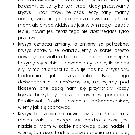
koleżanki, że to tylko taki etap. Kiedy przeżywamy
kryzys i ktoś mówi, że czas leczy rany mamy
ochotę wrzucić go do morza, owszem, też tak
mam, ale chyba widzisz, że jest w tym racja? Będzie
lepiej, nawet jeśli teraz tego nie dostrzegasz, tylko
przetrwaj.
Kryzys oznacza zmiany, a zmiany są potrzebne.
Kryzys sprawia, że odnajdujemy w sobie często
odwagę do walki o to, co dla nas najcenniejsze.
Uczymy się siebie. Udowadniamy sobie, ile w nas
siły. Mimo trudności to buduje nas na przyszłość.
Uodparnia jak szczepionka. Bez tego
doświadczenia, a umówmy się, nie żyjemy pod
kloszem, one będą nam się przytrafiały, każdy
kryzys burzył by nasze zdrowie w posadach.
Paraliżował. Dzięki uprzednim doświadczeniom,
wiemy jak się zachować.
Kryzys to szansa na nowe
. Uważam, że jedną z
moich zalet, z czego się bardzo cieszę jest
nadzieja. Mam w sobie naprawdę dużo nadziei i
wierzę, że nawet trudne doświadczenia są po coś,