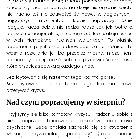
Pojawia się trauma, którą trudno pokonać bez pomocy
specjalisty. Jednak patrząc na dzieje historyczne świata
nie trudno też nie zauważyć, że nawet w tragicznych i
najgorszych momentach ludzie naprawdę różnie
reagują, radzą sobie, nie radzą, radzą tak jak potrafią,
drętwieją emocjonalnie, nie chcą czuć lub szukają sensu
w tych niemożliwie trudnych warunkach. To właśnie
odporność psychiczna odpowiada za te różnice. To
właśnie rozwijanie jej, bo przecież można, może nam
pomóc by lepiej radzić sobie z przeciwnościami losu,
które przecież spotykają każdego z nas.
Bez licytowania się na temat tego, kto ma gorzej.
Bez licytowania się na temat tego, kto ma prawo
przeżywać kryzys.
Nad czym popracujemy w sierpniu?
Przyjrzymy się bliżej tematowi kryzysu i radzeniu sobie z
nim poprzez budowanie zasobów odporności
psychicznej. Będę chciała zachęcić cię do stworzenia
własnej, indywidualnej „procedury” (takie modne