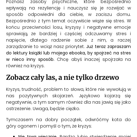
Poznasz zasoby psychiczne, które bezpośrednio
wpływają na rezyliencję i nauczysz się je rozwijać w
sposób odpowiedni dla ciebie, w zaciszu domu.
Bezpośrednio z tym temat oczywiście wiąże się stres. W
końcu przeciwności losu, kryzysy i negatywne emocje
sprawiają, że bardziej i częściej odczuwamy stres i
napięcie, dlatego radzenie sobie z nim, a raczej
zarządzanie to wciąż nasz priorytet.
Już teraz zapraszam
do lektury książki lub mojego ebooka, by spojrzeć na stres
w nieco inny sposób.
Chcę abyś inaczej spojrzała na
również na kryzys.
Zobacz cały las, a nie tylko drzewo
Kryzys, trudność, problem to słowa, które nie wywołują w
nas pozytywnych skojarzeń. Językowo kojarzą się
negatywnie, a tym samym również dla nas jawią się jako
ostrzeżenie. Uwaga, będzie ciężko.
Tymczasem na dobry początek, odwróćmy kota do
góry ogonem i pomyśl o tym, że kryzys:
Nie trwa wiecznie
. Bardzo lubię stwierdzenie mojej