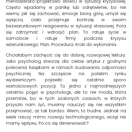
menadżersko-projektowo słowo) w sytuacji kryzysowej.
Często wpadamy w panikę lub odrętwienie, bo nie
wiemy jak się zachować, emocje biorą górę, umysł się
wyłącza, ciało przejmuje kontrolę w swoim
bezwarunkowym reagowaniu w sytuacji stresowej. Pora
się zatrzymać i wdrożyć plan. To ratuje życie w
samolocie i ratuje firmy podczas kryzysu
wizerunkowego. Plan. Procedura. Kroki do wykonania.
Chciałabym zachęcić cię do dobrej, rozwojowej lektury.
Jako psycholog stworzę dla ciebie artykuł z godnymi
polecenia książkami w ramach budowania odporności
psychicznej. Na szczęście na polskim rynku
wydawniczym pojawiło się ostatnio sporo
wartościowych pozycji. To jedno z najmodniejszych
ostatnio pojęć w psychologii, ale to nie moda, która
przeminie, bo w tych szalonych czasach, w których
przyszło nam żyć, musimy nauczyć się nie wszystkim
przejmować, aż tak bardzo. Wiem, to trudne. Jednak na
wiele rzeczy mimo rozwoju technologicznego, wciąż nie
mamy wpływu. Po co się denerwować?