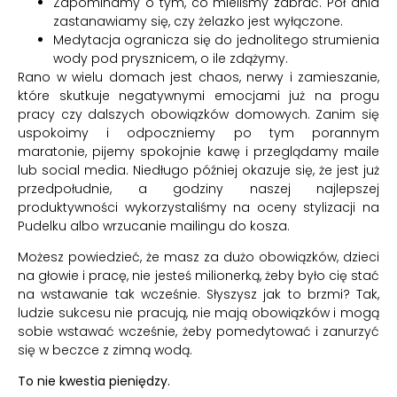
Zapominamy o tym, co mieliśmy zabrać. Pół dnia
zastanawiamy się, czy żelazko jest wyłączone.
Medytacja ogranicza się do jednolitego strumienia
wody pod prysznicem, o ile zdążymy.
Rano w wielu domach jest chaos, nerwy i zamieszanie,
które skutkuje negatywnymi emocjami już na progu
pracy czy dalszych obowiązków domowych. Zanim się
uspokoimy i odpoczniemy po tym porannym
maratonie, pijemy spokojnie kawę i przeglądamy maile
lub social media. Niedługo później okazuje się, że jest już
przedpołudnie, a godziny naszej najlepszej
produktywności wykorzystaliśmy na oceny stylizacji na
Pudelku albo wrzucanie mailingu do kosza.
Możesz powiedzieć, że masz za dużo obowiązków, dzieci
na głowie i pracę, nie jesteś milionerką, żeby było cię stać
na wstawanie tak wcześnie. Słyszysz jak to brzmi? Tak,
ludzie sukcesu nie pracują, nie mają obowiązków i mogą
sobie wstawać wcześnie, żeby pomedytować i zanurzyć
się w beczce z zimną wodą.
To nie kwestia pieniędzy.