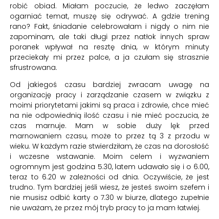
robić obiad. Miałam poczucie, że ledwo zaczęłam
ogarniać temat, muszę się odrywać. A gdzie trening
rano? Fakt, śniadanie celebrowałam i nigdy o nim nie
zapominam, ale taki długi przez natłok innych spraw
poranek wpływał na resztę dnia, w którym minuty
przeciekały mi przez palce, a ja czułam się strasznie
sfrustrowana.
Od jakiegoś czasu bardziej zwracam uwagę na
organizację pracy i zarządzanie czasem w związku z
moimi priorytetami jakimi są praca i zdrowie, chce mieć
na nie odpowiednią ilość czasu i nie mieć poczucia, że
czas marnuje. Mam w sobie duży lęk przed
marnowaniem czasu, może to przez tą 3 z przodu w
wieku. W każdym razie stwierdziłam, że czas na dorosłość
i wczesne wstawanie. Moim celem i wyzwaniem
ogromnym jest godzina 5.30, latem udawało się i o 6.00,
teraz to 6.20 w zależności od dnia. Oczywiście, że jest
trudno. Tym bardziej jeśli wiesz, że jesteś swoim szefem i
nie musisz odbić karty o 7.30 w biurze, dlatego zupełnie
nie uważam, że przez mój tryb pracy to ja mam łatwiej.