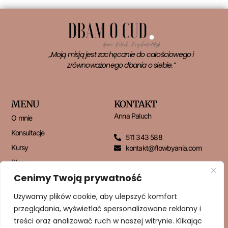
„Moją misją jest zachęcanie do całościowego i
zrównoważonego dbania o siebie.”
MENU
KONTAKT
Anna Paluch
O mnie
Konsultacje
511 343 588
Kursy
kontakt@flowbyania.com
Blog
Cenimy Twoją prywatność
Kontakt
Używamy plików cookie, aby ulepszyć komfort
przeglądania, wyświetlać spersonalizowane reklamy i
NEWSLETTER
treści oraz analizować ruch w naszej witrynie. Klikając