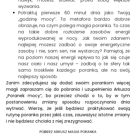
wyzwania.
Potraktuj pierwsze 60 minut dnia jako Twoją
„godzinę mocy”. Ta metafora bardzo dobrze
obrazuje, na czym polega magia poranka. To czas
na takie dobre rozłożenie zasobów energii
wyprodukowanej w nocy. Jak twoim zdaniem
najlepiej możesz zadbać o swoje energetyczne
zasoby i nie, sam sen, nie wystarczy? Pamiętaj, że
na poziom naszej energii wpływa to jak się czuje
nasz ciało i nasz umysł – zadbaj o te sfery tak
samo troskliwie każdego poranka, ale na swój,
najlepszy sposób.
Zanim zdecydujesz się dodać swoim porankom więcej
magii zapraszam cię do pobrania i uzupełnienia Arkusza
„Poranek mocy”, bo przecież chodzi o to, by w tym
postanowieniu zmiany sposobu rozpoczynania dnia
wytrwać. Wierzę, że jeśli będziesz praktykować swoją
rutynę poranka przez jakiś czas, zauważysz istotne zmiany
i nie będziesz chciała z niej zrezygnować.
POBIERZ ARKUSZ MAGIA PORANKA