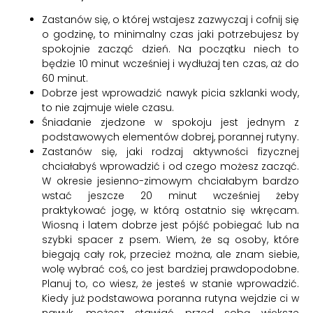
Zastanów się, o której wstajesz zazwyczaj i cofnij się
o godzinę, to minimalny czas jaki potrzebujesz by
spokojnie zacząć dzień. Na początku niech to
będzie 10 minut wcześniej i wydłużaj ten czas, aż do
60 minut.
Dobrze jest wprowadzić nawyk picia szklanki wody,
to nie zajmuje wiele czasu.
Śniadanie zjedzone w spokoju jest jednym z
podstawowych elementów dobrej, porannej rutyny.
Zastanów się, jaki rodzaj aktywności fizycznej
chciałabyś wprowadzić i od czego możesz zacząć.
W okresie jesienno-zimowym chciałabym bardzo
wstać jeszcze 20 minut wcześniej żeby
praktykować jogę, w którą ostatnio się wkręcam.
Wiosną i latem dobrze jest pójść pobiegać lub na
szybki spacer z psem. Wiem, że są osoby, które
biegają cały rok, przecież można, ale znam siebie,
wolę wybrać coś, co jest bardziej prawdopodobne.
Planuj to, co wiesz, że jesteś w stanie wprowadzić.
Kiedy już podstawowa poranna rutyna wejdzie ci w
nawyk, możesz stawiać przed sobą większe