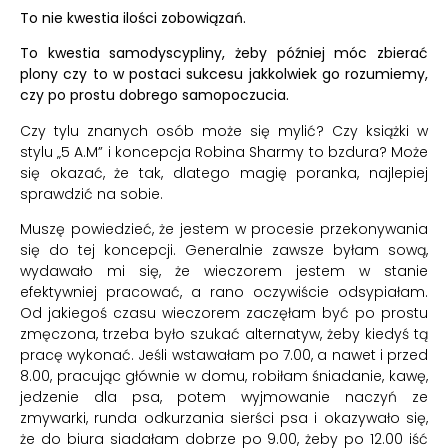
To nie kwestia ilości zobowiązań.
To kwestia samodyscypliny, żeby później móc zbierać
plony czy to w postaci sukcesu jakkolwiek go rozumiemy,
czy po prostu dobrego samopoczucia.
Czy tylu znanych osób może się mylić? Czy książki w
stylu „5 A.M” i koncepcja Robina Sharmy to bzdura? Może
się okazać, że tak, dlatego magię poranka, najlepiej
sprawdzić na sobie.
Muszę powiedzieć, że jestem w procesie przekonywania
się do tej koncepcji. Generalnie zawsze byłam sową,
wydawało mi się, że wieczorem jestem w stanie
efektywniej pracować, a rano oczywiście odsypiałam.
Od jakiegoś czasu wieczorem zaczęłam być po prostu
zmęczona, trzeba było szukać alternatyw, żeby kiedyś tą
pracę wykonać. Jeśli wstawałam po 7.00, a nawet i przed
8.00, pracując głównie w domu, robiłam śniadanie, kawę,
jedzenie dla psa, potem wyjmowanie naczyń ze
zmywarki, runda odkurzania sierści psa i okazywało się,
że do biura siadałam dobrze po 9.00, żeby po 12.00 iść