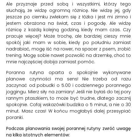
Ale przyznaje przed sobą i wszystkimi, którzy tego
słuchają, że widzę ogromną różnicę. Nie widzę jej, gdy
jeszcze po ciemku zwlekam się z łóżka i jest mi zimno i
jestem obrażona na świat, czas i pogodę. Ale widzę
różnicę z każdą kolejną godziną, kiedy mam czas. Czy
pracuje więcej? Może trochę, ale bardziej cieszy mnie
spokój jaki mam w sobie, kiedy po południu zamiast
nadrabiać, mogę iść na rower, na spacer z psem, zrobić
trening. Mogę sobie nawet pozwolić na drzemkę, choć to
mnie najczęściej dobija zamiast pomóc.
Poranna rutyna oparta o spokojnie wykonywane
planowe czynności ma sens! Nie trzeba od razu
zaczynać od pobudki o 5.00 i codziennego porannego
joggingu. Mierz siły na zamiary! Jeśli nie byłaś do tej pory
rannym ptaszkiem, to może być trudne, dlatego zacznij
spokojnie. Cofaj wskazówki budzika o 5 minut, a nie o 30
minut. Masz czas! W końcu mogłabyś dalej przesypiać
poranki.
Podczas planowania swojej porannej rutyny zwróć uwagę
na kilka istotnych elementów: