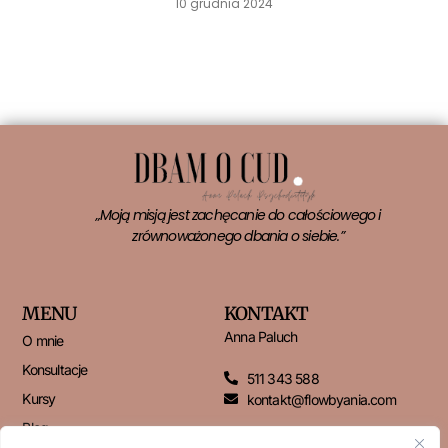
10 grudnia 2024
Czytaj więcej »
„Moją misją jest zachęcanie do całościowego i
zrównoważonego dbania o siebie.”
MENU
KONTAKT
Anna Paluch
O mnie
Konsultacje
511 343 588
Kursy
kontakt@flowbyania.com
Blog