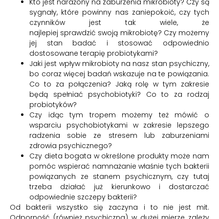
Kto jest narażony na zaburzenia mikrobioty? Czy są
sygnały, które powinny nas zaniepokoić, czy tych
czynników jest tak wiele, że
najlepiej sprawdzić swoją mikrobiotę? Czy możemy
jej stan badać i stosować odpowiednio
dostosowane terapię probiotykami?
Jaki jest wpływ mikrobioty na nasz stan psychiczny,
bo coraz więcej badań wskazuje na te powiązania.
Co to za połączenia? Jaką rolę w tym zakresie
będą spełniać psychobiotyki? Co to za rodzaj
probiotyków?
Czy idąc tym tropem możemy też mówić o
wsparciu psychobiotykami w zakresie lepszego
radzenia sobie ze stresem lub zaburzeniami
zdrowia psychicznego?
Czy dieta bogata w określone produkty może nam
pomóc wspierać namnażanie właśnie tych bakterii
powiązanych ze stanem psychicznym, czy tutaj
trzeba działać już kierunkowo i dostarczać
odpowiednie szczepy bakterii?
Od bakterii wszystko się zaczyna i to nie jest mit.
Odporność (również psychiczna) w dużej mierze zależy