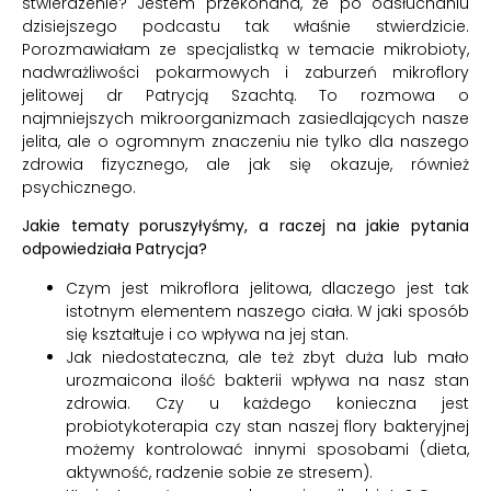
stwierdzenie? Jestem przekonana, że po odsłuchaniu
dzisiejszego podcastu tak właśnie stwierdzicie.
Porozmawiałam ze specjalistką w temacie mikrobioty,
nadwrażliwości pokarmowych i zaburzeń mikroflory
jelitowej dr Patrycją Szachtą. To rozmowa o
najmniejszych mikroorganizmach zasiedlających nasze
jelita, ale o ogromnym znaczeniu nie tylko dla naszego
zdrowia fizycznego, ale jak się okazuje, również
psychicznego.
Jakie tematy poruszyłyśmy, a raczej na jakie pytania
odpowiedziała Patrycja?
Czym jest mikroflora jelitowa, dlaczego jest tak
istotnym elementem naszego ciała. W jaki sposób
się kształtuje i co wpływa na jej stan.
Jak niedostateczna, ale też zbyt duża lub mało
urozmaicona ilość bakterii wpływa na nasz stan
zdrowia. Czy u każdego konieczna jest
probiotykoterapia czy stan naszej flory bakteryjnej
możemy kontrolować innymi sposobami (dieta,
aktywność, radzenie sobie ze stresem).