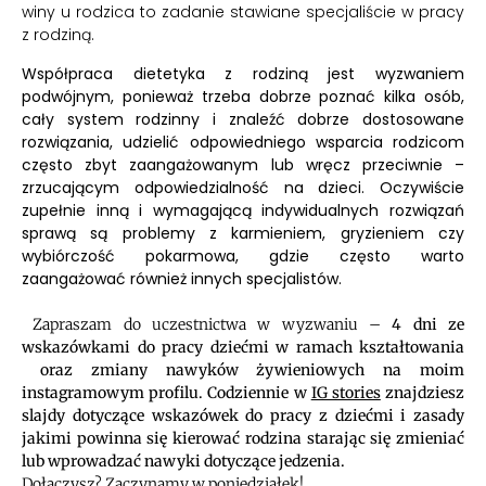
winy u rodzica to zadanie stawiane specjaliście w pracy
z rodziną.
Współpraca dietetyka z rodziną jest wyzwaniem
podwójnym, ponieważ trzeba dobrze poznać kilka osób,
cały system rodzinny i znaleźć dobrze dostosowane
rozwiązania, udzielić odpowiedniego wsparcia rodzicom
często zbyt zaangażowanym lub wręcz przeciwnie –
zrzucającym odpowiedzialność na dzieci. Oczywiście
zupełnie inną i wymagającą indywidualnych rozwiązań
sprawą są problemy z karmieniem, gryzieniem czy
wybiórczość pokarmowa, gdzie często warto
zaangażować również innych specjalistów.
Zapraszam do uczestnictwa w wyzwaniu –
4 dni ze
wskazówkami do pracy dziećmi w ramach kształtowania
oraz zmiany nawyków żywieniowych na moim
instagramowym profilu. Codziennie w
IG stories
znajdziesz
slajdy dotyczące wskazówek do pracy z dziećmi i zasady
jakimi powinna się kierować rodzina starając się zmieniać
lub wprowadzać nawyki dotyczące jedzenia.
Dołączysz? Zaczynamy w poniedziałek!