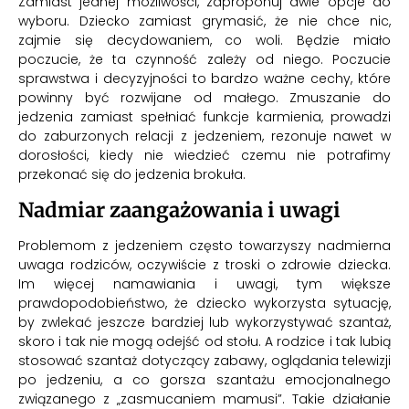
Zamiast jednej możliwości, zaproponuj dwie opcje do
wyboru. Dziecko zamiast grymasić, że nie chce nic,
zajmie się decydowaniem, co woli. Będzie miało
poczucie, że ta czynność zależy od niego. Poczucie
sprawstwa i decyzyjności to bardzo ważne cechy, które
powinny być rozwijane od małego. Zmuszanie do
jedzenia zamiast spełniać funkcje karmienia, prowadzi
do zaburzonych relacji z jedzeniem, rezonuje nawet w
dorosłości, kiedy nie wiedzieć czemu nie potrafimy
przekonać się do jedzenia brokuła.
Nadmiar zaangażowania i uwagi
Problemom z jedzeniem często towarzyszy nadmierna
uwaga rodziców, oczywiście z troski o zdrowie dziecka.
Im więcej namawiania i uwagi, tym większe
prawdopodobieństwo, że dziecko wykorzysta sytuację,
by zwlekać jeszcze bardziej lub wykorzystywać szantaż,
skoro i tak nie mogą odejść od stołu. A rodzice i tak lubią
stosować szantaż dotyczący zabawy, oglądania telewizji
po jedzeniu, a co gorsza szantażu emocjonalnego
związanego z „zasmucaniem mamusi”. Takie działanie