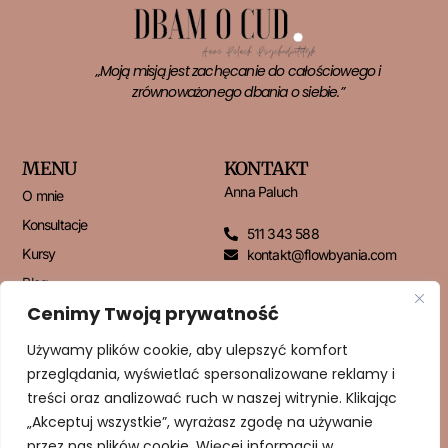
„Moją misją jest zachęcanie do całościowego i
zrównoważonego dbania o siebie.”
MENU
KONTAKT
Anna Paluch
O mnie
Konsultacje
511 343 588
Kursy
kontakt@flowbyania.com
Blog
Cenimy Twoją prywatność
Kontakt
Używamy plików cookie, aby ulepszyć komfort
przeglądania, wyświetlać spersonalizowane reklamy i
NEWSLETTER
treści oraz analizować ruch w naszej witrynie. Klikając
„Akceptuj wszystkie”, wyrażasz zgodę na używanie
przez nas plików cookie. Więcej informacji w