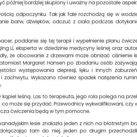
yć później bardziej skupiony i uważny na pozostałe aspekt
iwością odpoczynku. Tak jak fale rozchodzą się w wodz
stanie barw, dźwięków, odczuć z ciała podczas dotykani
cer, poddanie się tej terapii i wypełnienie planu ćwic
ing Li, eksperta w dziedzinie medycyny leśnej oraz autor
ły, że obcowanie z drzewami może obniżać ciśnienie krw
atomiast Margaret Hansen po zbadaniu osób zażywając
zęstości występowania depresji, lęku i innych zaburzeń
 i zachwytu. Wykazano również spadek natężenia rumina
.
 kąpiel leśną. Las to terapeuta, jego rola polega na pr
ko co może się przydać. Przewodnicy wykwalifikowani, czy 
zcza ćwiczenia będą w tym pomocne.
nadyjskim lesie znalazła jeden z nich na błotnistym br
dołączając tam do niej, jeden po drugim przechodzili