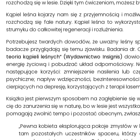
rozchodzą się w lesie. Dzięki tym ćwiczeniom, możesz b
Kąpiel leśna kojarzy nam się z przyjemnością i możl
rozchodzą się fale natury. Kąpiel leśna to wykorzy
strumyku do całkowitej regeneracji i rozluźnienia.
Potrzebujesz twardych dowodów, że uważny leśny spa
badacze przyglądają się temu zjawisku. Badania dr. Q
teoria kąpieli leśnych” (Wydawnictwo Insignis)
dowiod
energię życiową i pobudzać układ odpornościowy. N
następujące korzyści: zmniejszenie nasilenia lub c
psychiczne; napływ wdzięczności, bezinteresowności
cierpiących na depresję, korzystających z terapii lasem
Książka jest pierwszym sposobem na zagłębienie się w
cię do zanurzenia się w naturę, bo w lesie jest wszyst
pomagają zwolnić tempo i pozostać obecnym, zwłas
„Pewna kobieta eksplorująca pokoje zmysłów w ka
tam pozostałych uczestników spaceru, którzy 