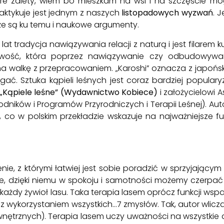
tóre zalety, wiem bo mieszkam na wsi i na szczęście mo
praktykuje jest jednym z naszych
listopadowych wyzwań
. 
że są ku temu i naukowe argumenty.
lat tradycja nawiązywania relacji z naturą i jest filarem k
wość, która poprzez nawiązywanie czy odbudowywan
 walkę z przepracowaniem. „Karoshi” oznacza z japońsk
egać. Sztuka kąpieli leśnych jest coraz bardziej popula
i „Kąpiele leśne” (Wydawnictwo Kobiece)
i założycielowi 
ków i Programów Przyrodniczych i Terapii Leśnej). Autor
a, co w polskim przekładzie wskazuje na najważniejsze fun
nie, z którymi łatwiej jest sobie poradzić w sprzyjającym
, dzięki niemu w spokoju i samotności możemy czerpać w
i każdy żywioł lasu. Taka terapia lasem oprócz funkcji ws
wykorzystaniem wszystkich…7 zmysłów. Tak, autor wlicza
ętrznych). Terapia lasem uczy uważności na wszystkie deta