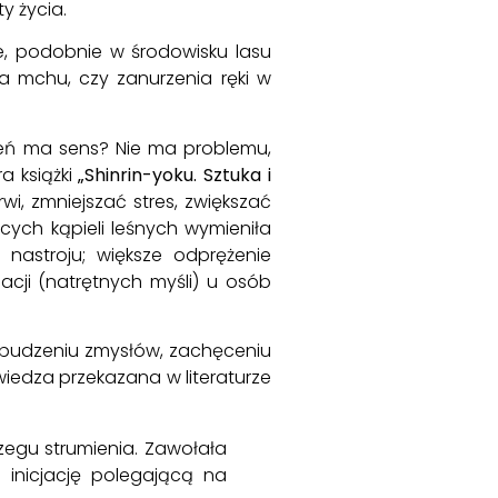
y życia.
ie, podobnie w środowisku lasu
a mchu, czy zanurzenia ręki w
zeń ma sens? Nie ma problemu,
a książki
„Shinrin-yoku. Sztuka i
i, zmniejszać stres, zwiększać
ych kąpieli leśnych wymieniła
 nastroju; większe odprężenie
cji (natrętnych myśli) u osób
zebudzeniu zmysłów, zachęceniu
wiedza przekazana w literaturze
zegu strumienia. Zawołała
 inicjację polegającą na