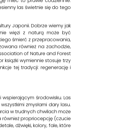
gę mieć to prawie codziennie.
Jesienny las świetnie się do tego
ultury Japonii. Dobrze wiemy jak
ie więzi z naturą może być
iego śmierć z przepracowania,
ryzowana również na zachodzie,
Association of Nature and Forest
 książki wymiennie stosuje trzy
kcje tej tradycji: regenerację i
 i wspierającym środowisku. Las
szystkimi zmysłami dary lasu.
parcia w trudnych chwilach może
 również propriocepcję (czucie
le, dźwięki, kolory, fale, które