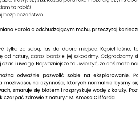
iom to robić!
aj bezpieczeństwo.
iana Parola o odchudzającym mchu, przeczytaj koniecz
tylko ze sobą, las do dobre miejsce. Kąpiel leśna, t
ę od natury, coraz bardziej jej szkodzimy. Odgradzamy s
ej czas i uwagę. Najważniejsze to uwierzyć, że coś może 
e można odważnie pozwolić sobie na eksplorowanie.
na możliwości, na czynności, których normalnie byśmy si
h, smaruje się błotem i rozpryskuje wodę z kałuży. Pozw
ak czerpać zdrowie z natury.” M. Amosa Clifforda
.