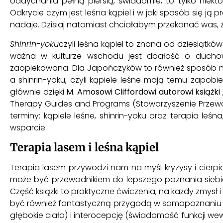
oddychania pełną piersią, świadomie, to tylko niek
Odkrycie czym jest leśna kąpiel i w jaki sposób się ją 
nadaje. Dzisiaj natomiast chciałabym przekonać was, 
Shinrin-yoku
czyli leśna kąpiel to znana od dziesiątków 
ważna w kulturze wschodu jest dbałość o ducho
zaopiekowana. Dla Japończyków to również sposób na
a shinrin-yoku, czyli kąpiele leśne mają temu zapobi
głównie dzięki
M. Amosowi Cliffordowi autorowi książk
Therapy Guides and Programs (Stowarzyszenie Przewodni
terminy: kąpiele leśne, shinrin-yoku oraz terapia leśn
wsparcie.
Terapia lasem i leśna kąpiel
Terapia lasem przywodzi nam na myśl kryzysy i cierpie
może być przewodnikiem do lepszego poznania siebie
Część książki to praktyczne ćwiczenia, na każdy zmysł 
być również fantastyczną przygodą w samopoznaniu z 
głębokie ciała) i interocepcję (świadomość funkcji wewn