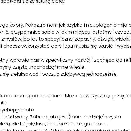
potkała się ze sztuką ciała.”
jego kolory. Pokazuje nam jak szybko i nieubłaganie mija c
nić, przypomnieć sobie w jakim miejscu jesteśmy i czy za
zmysłów, bo las to specyficzne: zapachy, dźwięki, widoki,
i chcesz wykorzystać dary lasu musisz się skupić i wyciszy
gotny wprawia nas w specyficzny nastrój i zachęca do refl
ysły często „nachodzą” mnie w lesie.
z się zrelaksować i poczuć zdobywcą jednocześnie.
ci, które szumią pod stopami. Może odważysz się przejś
ało.
dychaj głęboko.
j chłód wody. Zobacz jaka jest (mam nadzieję) czysta.
żą. Nie bój się lasu, ale bądź dla niego dobra.
ołędzie, trawy, szyszki. Każda pora roku może cię czymś ob