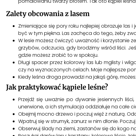
pomalowaniu twarzy błotem. Tak oto kąpiel leśna s
Zalety obcowania z lasem
Zmieniające się pory roku najlepiej obrazuje las i 
być w tym piękna. Las zachęca do tego, żeby zwol
W lesie możesz ćwiczyć uważność i korzystanie ze 
grzybów, odczucia, gdy brodzimy wśród liści. Jeśl
gdzie możesz zrobić to w spokoju.
Długi spacer przez kolorowy las lub mglisty i wil
czy na wyznaczonych celach. Moje najlepsze pom
Kiedy leśna droga prowadzi na jakąś górę, możes
Jak praktykować kąpiele leśne?
Przejdź się uważnie po dywanie jesiennych liś
unerwione, a ich stymulacja oddziałuje na całe ci
Obejmij mocno drzewo i poczuj więź z naturą. Od
Wpatruj się w strumyk, zanurz w nim dłonie. Poczu
Obserwuj ślady na ziemi, zastanów się do kogo nale
Poszukaj darów lasu: kasztany, kolorowe liście, ż