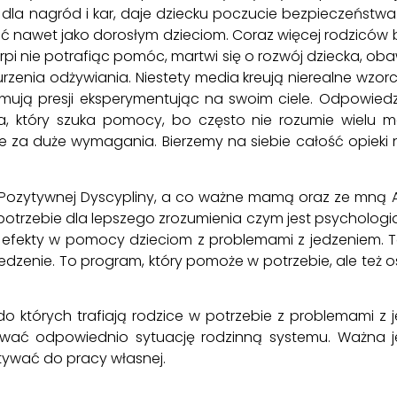
dla nagród i kar, daje dziecku poczucie bezpieczeństw
zić nawet jako dorosłym dzieciom. Coraz więcej rodziców 
pi nie potrafiąc pomóc, martwi się o rozwój dziecka, ob
rzenia odżywiania. Niestety media kreują nierealne wzorc
zymują presji eksperymentując na swoim ciele. Odpowiedz
ca, który szuka pomocy, bo często nie rozumie wiel
ie za duże wymagania. Bierzemy na siebie całość opieki 
ą Pozytywnej Dyscypliny, a co ważne mamą oraz ze mną A
otrzebie dla lepszego zrozumienia czym jest psychologia 
 efekty w pomocy dzieciom z problemami z jedzeniem. To
ko- jedzenie. To program, który pomoże w potrzebie, ale t
 do których trafiają rodzice w potrzebie z problemami z
zować odpowiednio sytuację rodzinną systemu. Ważna je
tywać do pracy własnej.