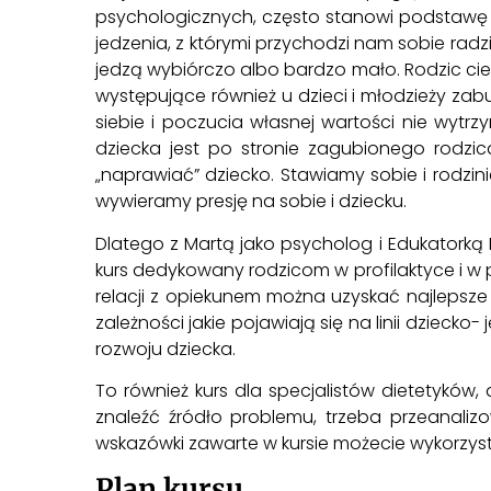
psychologicznych, często stanowi podstawę 
jedzenia, z którymi przychodzi nam sobie rad
jedzą wybiórczo albo bardzo mało. Rodzic cier
występujące również u dzieci i młodzieży zabu
siebie i poczucia własnej wartości nie wytr
dziecka jest po stronie zagubionego rodzi
„naprawiać” dziecko. Stawiamy sobie i rodzin
wywieramy presję na sobie i dziecku.
Dlatego z Martą jako psycholog i Edukatork
kurs dedykowany rodzicom w profilaktyce i w p
relacji z opiekunem można uzyskać najlepsze
zależności jakie pojawiają się na linii dziec
rozwoju dziecka.
To również kurs dla specjalistów dietetyków,
znaleźć źródło problemu, trzeba przeanali
wskazówki zawarte w kursie możecie wykorzys
Plan kursu