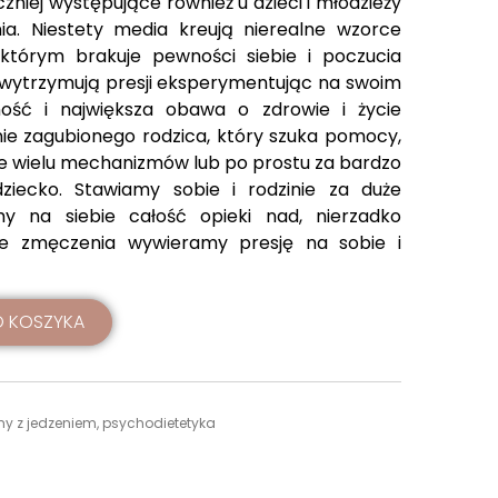
zniej występujące również u dzieci i młodzieży
ia. Niestety media kreują nierealne wzorce
, którym brakuje pewności siebie i poczucia
e wytrzymują presji eksperymentując na swoim
lność i największa obawa o zdrowie i życie
nie zagubionego rodzica, który szuka pomocy,
ie wielu mechanizmów lub po prostu za bardzo
ziecko. Stawiamy sobie i rodzinie za duże
y na siebie całość opieki nad, nierzadko
ze zmęczenia wywieramy presję na sobie i
 KOSZYKA
my z jedzeniem
,
psychodietetyka