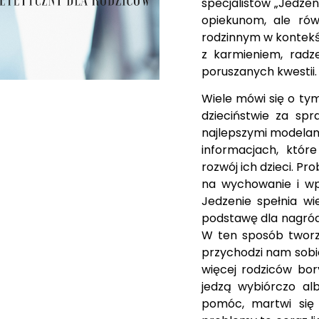
specjalistów „Jedzen
opiekunom, ale ró
rodzinnym w kontekśc
z karmieniem, radze
poruszanych kwestii
Wiele mówi się o tym
dzieciństwie za sp
najlepszymi modelami
informacjach, któ
rozwój ich dzieci. P
na wychowanie i wp
Jedzenie spełnia wi
podstawę dla nagród 
W ten sposób tworz
przychodzi nam sobi
więcej rodziców bor
jedzą wybiórczo alb
pomóc, martwi się