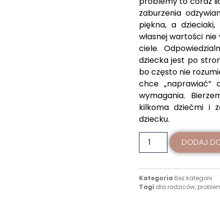
problemy to coraz lic
zaburzenia odżywian
piękna, a dzieciaki
własnej wartości ni
ciele. Odpowiedzia
dziecka jest po stro
bo często nie rozum
chce „naprawiać” d
wymagania. Bierzem
kilkoma dziećmi i 
dziecku.
DODAJ DO
Kategoria
Bez kategorii
Tagi
dla rodziców
,
proble