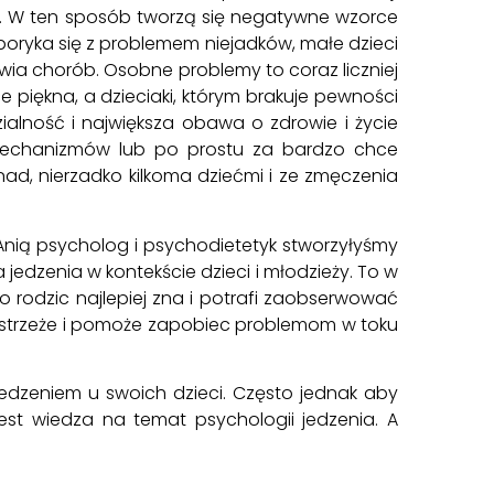
a. W ten sposób tworzą się negatywne wzorce
boryka się z problemem niejadków, małe dzieci
awia chorób. Osobne problemy to coraz liczniej
e piękna, a dzieciaki, którym brakuje pewności
ialność i największa obawa o zdrowie i życie
u mechanizmów lub po prostu za bardzo chce
nad, nierzadko kilkoma dziećmi i ze zmęczenia
nią psycholog i psychodietetyk stworzyłyśmy
jedzenia w kontekście dzieci i młodzieży. To w
 rodzic najlepiej zna i potrafi zaobserwować
eż ostrzeże i pomoże zapobiec problemom w toku
 jedzeniem u swoich dzieci. Często jednak aby
st wiedza na temat psychologii jedzenia. A