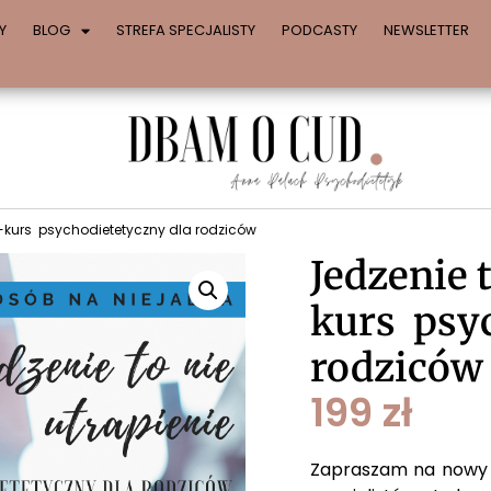
Y
BLOG
STREFA SPECJALISTY
PODCASTY
NEWSLETTER
 E-kurs psychodietetyczny dla rodziców
Jedzenie t
kurs psyc
rodzicó
199
zł
Zapraszam na nowy E