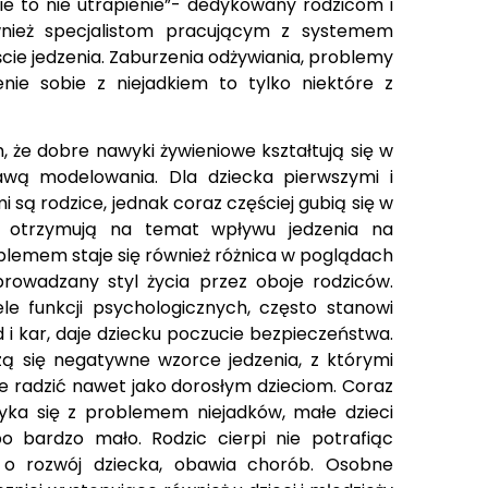
ie to nie utrapienie”- dedykowany rodzicom i
wnież specjalistom pracującym z systemem
ie jedzenia. Zaburzenia odżywiania, problemy
nie sobie z niejadkiem to tylko niektóre z
.
, że dobre nawyki żywieniowe kształtują się w
rawą modelowania. Dla dziecka pierwszymi i
 są rodzice, jednak coraz częściej gubią się w
re otrzymują na temat wpływu jedzenia na
roblemem staje się również różnica w poglądach
rowadzany styl życia przez oboje rodziców.
ele funkcji psychologicznych, często stanowi
i kar, daje dziecku poczucie bezpieczeństwa.
ą się negatywne wzorce jedzenia, z którymi
e radzić nawet jako dorosłym dzieciom. Coraz
yka się z problemem niejadków, małe dzieci
o bardzo mało. Rodzic cierpi nie potrafiąc
 o rozwój dziecka, obawia chorób. Osobne