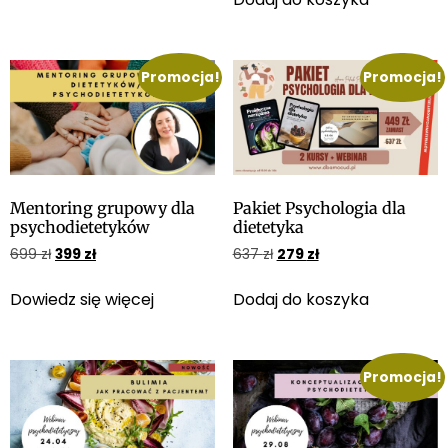
Promocja!
Promocja!
Mentoring grupowy dla
Pakiet Psychologia dla
psychodietetyków
dietetyka
699
zł
399
zł
637
zł
279
zł
Dowiedz się więcej
Dodaj do koszyka
Promocja!