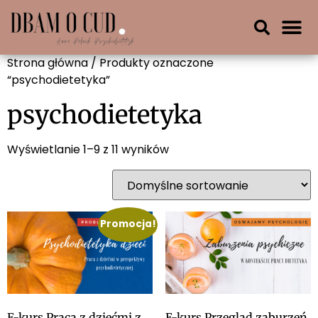
Strona główna
/ Produkty oznaczone
“psychodietetyka”
psychodietetyka
Wyświetlanie 1–9 z 11 wyników
Promocja!
E-kurs Praca z dziećmi z
E-kurs Przegląd zaburzeń