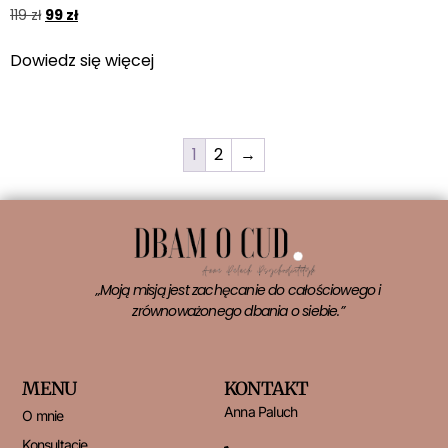
119
zł
99
zł
Dowiedz się więcej
1
2
→
„Moją misją jest zachęcanie do całościowego i
zrównoważonego dbania o siebie.”
MENU
KONTAKT
Anna Paluch
O mnie
Konsultacje