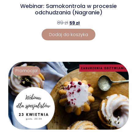
Webinar: Samokontrola w procesie
odchudzania (Nagranie)
89
zł
59
zł
Dodaj do koszyka
Promocja!