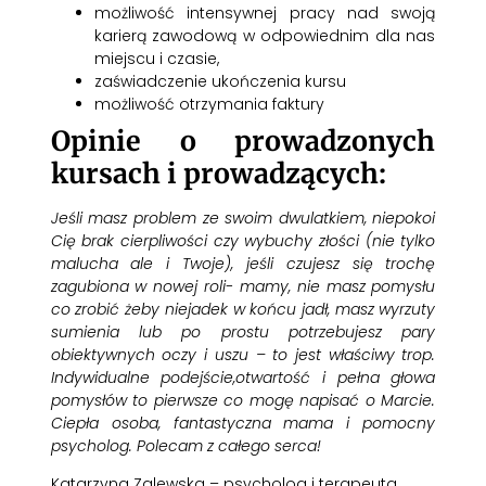
możliwość intensywnej pracy nad swoją
karierą zawodową w odpowiednim dla nas
miejscu i czasie,
zaświadczenie ukończenia kursu
możliwość otrzymania faktury
Opinie o prowadzonych
kursach i prowadzących:
Jeśli masz problem ze swoim dwulatkiem
, niepokoi
Cię brak cierpliwoś
ci czy wybuchy złości (nie tylko
malucha ale i Twoje), jeśli czujesz się trochę
zagubiona w nowej roli- mamy, nie masz pomysłu
co zr
obić żeby niejadek w końcu jadł, masz wyrzuty
sumienia lub po prostu potrzebuje
sz pary
obiektywny
ch oczy i uszu – to jest właściwy trop.
Indywidual
ne podejście,
otwartość i pełna głowa
pomysłów to pierwsze co mogę napisać o Marcie.
Ciepła osoba, fantastycz
na mama i pomocny
psycholog.
Polecam z całego serca!
Katarzyna Zalewska – psycholog i terapeuta