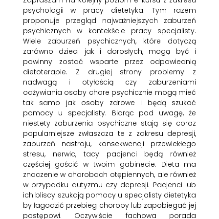
Zapraszam na kolejny poziom e-kursu z zakresu
psychologii w pracy dietetyka. Tym razem
proponuje przegląd najważniejszych zaburzeń
psychicznych w kontekście pracy specjalisty.
Wiele zaburzeń psychicznych, które dotyczą
zarówno dzieci jak i dorosłych, mogą być i
powinny zostać wsparte przez odpowiednią
dietoterapie. Z drugiej strony problemy z
nadwagą i otyłością czy zaburzeniami
odżywiania osoby chore psychicznie mogą mieć
tak samo jak osoby zdrowe i będą szukać
pomocy u specjalisty. Biorąc pod uwagę, że
niestety zaburzenia psychiczne stają się coraz
popularniejsze zwłaszcza te z zakresu depresji,
zaburzeń nastroju, konsekwencji przewlekłego
stresu, nerwic, tacy pacjenci będą również
częściej gościć w twoim gabinecie. Dieta ma
znaczenie w chorobach otępiennych, ale również
w przypadku autyzmu czy depresji. Pacjenci lub
ich bliscy szukają pomocy u specjalisty dietetyka
by łagodzić przebieg choroby lub zapobiegać jej
postępowi. Oczywiście fachowa porada