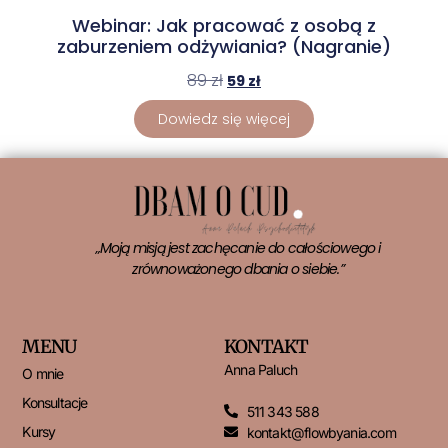
Webinar: Jak pracować z osobą z
zaburzeniem odżywiania? (Nagranie)
89
zł
59
zł
Dowiedz się więcej
„Moją misją jest zachęcanie do całościowego i
zrównoważonego dbania o siebie.”
MENU
KONTAKT
Anna Paluch
O mnie
Konsultacje
511 343 588
Kursy
kontakt@flowbyania.com